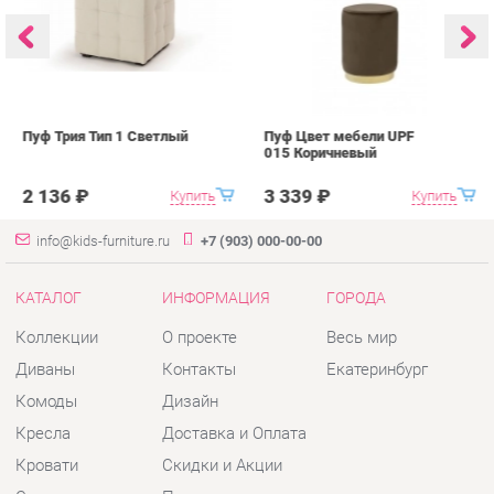
Пуф Трия Тип 1 Светлый
Пуф Цвет мебели UPF
П
015 Коричневый
0
2 136 ₽
3 339 ₽
Купить
Купить
info@kids-furniture.ru
+7 (903) 000-00-00
КАТАЛОГ
ИНФОРМАЦИЯ
ГОРОДА
Коллекции
О проекте
Весь мир
Диваны
Контакты
Екатеринбург
Комоды
Дизайн
Кресла
Доставка и Оплата
Кровати
Скидки и Акции
Стеллажи
Политика
Пуфы
Гарантия
Столы
Помощь
Стулья
Тумбы