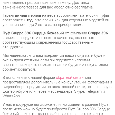
составляет
1 год
, в то время как для отдельных моделей он
увеличивается до 2 лет с даты приобретения.
Пуф Gruppo 396 Сердце бежевый
от компании
Gruppo 396
является продуктом высокого качества, полностью
соответствующим современным государственным
стандартам.
Мы надеемся, что вам понравится ваша покупка, и будем
очень признательны, если вы поделитесь своими
впечатлениями, что поможет нашим будущим покупателям
сориентироваться.
В дополнение к нашей форме
обратной связи
, мы
предоставляем дополнительные консультации, фотографии и
видеообзоры продукции по электронной почте, по телефону в
Екатеринбурге или через мессенджеры Skype, Telegram и
WhatsApp.
У нас в шоу-руме вы сможете лично сравнить разные Пуфы,
после чего можно будет приобрести Пуф Gruppo 396 Сердце
бежевый, самостоятельно забрав его с нашего склада в
Екатеринбурге. Все подробности о наших магазинах и
адресах вы найдете на странице
контактов
.
Ширина, мм
520