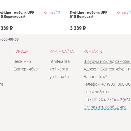
уф Цвет мебели UPF
Купить
Пуф Цвет мебели UPF
Купить
15 Коричневый
015 Бежевый
 339 ₽
3 339 ₽
) 000-00-00
ГОРОДА
КАРТА САЙТА
КОНТАКТЫ
Весь мир
html-карта
Шоурум и склад самовы
Екатеринбург
xml-карта
Адрес: г. Екатеринбург, п
yml-прайс
Базовый, 47
та
Телефон: +7 (903) 000-00
Часы работы:
Пн - Пт:
10:00 - 18:00 (GM
Отправить сообщение