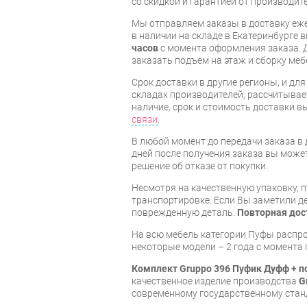
со скидкой и гарантией от производите
Мы отправляем заказы в доставку еже
в наличии на складе в Екатеринбурге 
часов
с момента оформления заказа. 
заказать подъём на этаж и сборку ме
Срок доставки в другие регионы, и дл
складах производителей, рассчитывае
наличие, срок и стоимость доставки 
связи
.
В любой момент до передачи заказа в д
дней после получения заказа вы може
решение об отказе от покупки.
Несмотря на качественную упаковку, 
транспортировке. Если Вы заметили д
поврежденную деталь.
Повторная дос
На всю мебель категории Пуфы распр
некоторые модели – 2 года с момента 
Комплект Gruppo 396 Пуфик Дуфф + п
качественное изделие производства
G
современному государственному стан