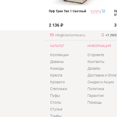
ьсон Рони 2
Купить
Пуф Трия Тип 1 Светлый
Купить
П
янтарь велюр
0
2 136 ₽
3
info@kids-furniture.ru
+7 (903
КАТАЛОГ
ИНФОРМАЦИЯ
Коллекции
О проекте
Диваны
Контакты
Комоды
Дизайн
Кресла
Доставка и Опла
Кровати
Скидки и Акции
Стеллажи
Политика
Пуфы
Гарантия
Столы
Помощь
Стулья
Тумбы