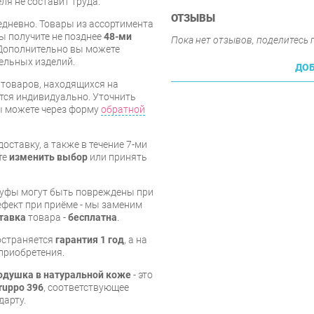
ля не составит труда.
ОТЗЫВЫ
дневно. Товары из ассортимента
вы получите не позднее
48-ми
Пока нет отзывов, поделитесь
Дополнительно вы можете
бельных изделий.
ДОБ
я товаров, находящихся на
тся индивидуально. Уточнить
вы можете через форму
обратной
оставку, а также в течение 7-ми
те
изменить выбор
или принять
пуфы могут быть повреждены при
ефект при приёме - мы заменим
тавка
товара -
бесплатна
.
остраняется
гарантия 1 год
, а на
приобретения.
одушка в натуральной коже
- это
ruppo 396
, соответствующее
дарту.