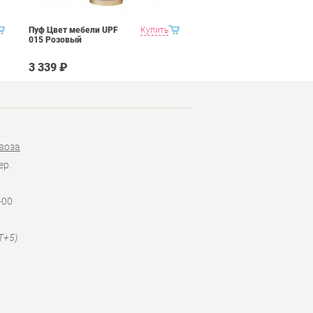
Пуф Цвет мебели UPF
Купить
Пуф Цвет мебели UPF
015 Розовый
015 Голубой
3 339 ₽
3 339 ₽
воза
ер.
-00
T+5)