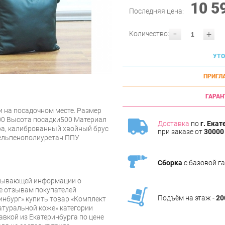
10 5
Последняя цена:
-
+
Количество:
УТО
ПРИГЛ
ГАРАН
и на посадочном месте. Размер
00 Высота посадки500 Материал
Доставка
по
г. Екат
а, калиброванный хвойный брус
при заказе от
30000 
ельпенополиуретан ППУ
Сборка
с базовой г
рпывающей информации о
же отзывам покупателей
Подъём на этаж -
20
инбург» купить товар «Комплект
атуральной коже» категории
авкой из Екатеринбурга по цене