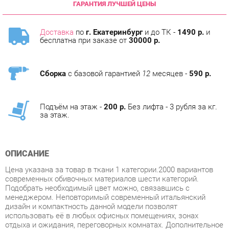
Доставка
по
г. Екатеринбург
и до ТК -
1490 р.
и
бесплатна при заказе от
30000 р.
Сборка
с базовой гарантией
12
месяцев -
590 р.
Подъём на этаж -
200 р.
Без лифта - 3 рубля за кг.
за этаж.
ОПИСАНИЕ
Цена указана за товар в ткани 1 категории.2000 вариантов
современных обивочных материалов шести категорий.
Подобрать необходимый цвет можно, связавшись с
менеджером. Неповторимый современный итальянский
дизайн и компактность данной модели позволят
использовать её в любых офисных помещениях, зонах
отдыха и ожидания, переговорных комнатах. Дополнительное
изящество модели придают опоры из массива бука сложной
конфигурации. Техническое описание Каркас изделиябрус
ЧМЗ хвойных пород, влаж 8, сечением мм 60х40, 50х25 мм,