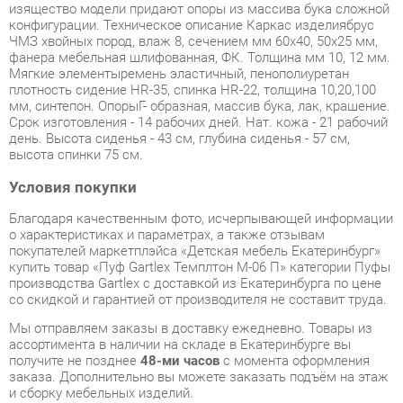
фанера мебельная шлифованная, ФК. Толщина мм 10, 12 мм.
Мягкие элементыремень эластичный, пенополиуретан
плотность сидение HR-35, спинка HR-22, толщина 10,20,100
мм, синтепон. ОпорыГ- образная, массив бука, лак, крашение.
Срок изготовления - 14 рабочих дней. Нат. кожа - 21 рабочий
день. Высота сиденья - 43 см, глубина сиденья - 57 см,
высота спинки 75 см.
Условия покупки
Благодаря качественным фото, исчерпывающей информации
о характеристиках и параметрах, а также отзывам
покупателей маркетплэйса «Детская мебель Екатеринбург»
купить товар «Пуф Gartlex Темплтон М-06 П» категории Пуфы
производства Gartlex с доставкой из Екатеринбурга по цене
со скидкой и гарантией от производителя не составит труда.
Мы отправляем заказы в доставку ежедневно. Товары из
ассортимента в наличии на складе в Екатеринбурге вы
получите не позднее
48-ми часов
с момента оформления
заказа. Дополнительно вы можете заказать подъём на этаж
и сборку мебельных изделий.
Срок доставки в другие регионы, и для товаров, находящихся
на складах производителей, рассчитывается индивидуально.
Уточнить наличие, срок и стоимость доставки вы можете