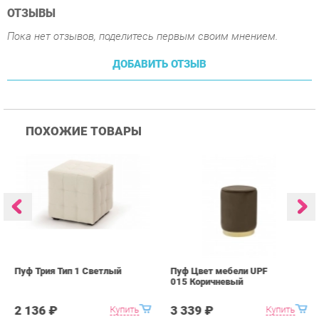
ПОХОЖИЕ ТОВАРЫ
Пуф Трия Тип 1 Светлый
Пуф Цвет мебели UPF
П
015 Коричневый
0
2 136 ₽
3 339 ₽
Купить
Купить
info@kids-furniture.ru
+7 (903) 000-00-00
КАТАЛОГ
ИНФОРМАЦИЯ
ГОРОДА
Коллекции
О проекте
Весь мир