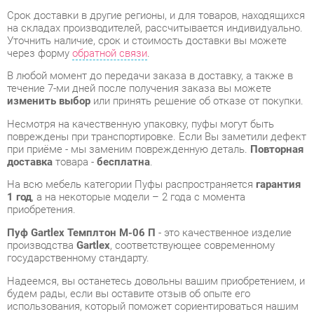
через форму
обратной связи
.
В любой момент до передачи заказа в доставку, а также в
течение 7-ми дней после получения заказа вы можете
изменить выбор
или принять решение об отказе от покупки.
Несмотря на качественную упаковку, пуфы могут быть
повреждены при транспортировке. Если Вы заметили дефект
при приёме - мы заменим поврежденную деталь.
Повторная
доставка
товара -
бесплатна
.
На всю мебель категории Пуфы распространяется
гарантия
1 год
, а на некоторые модели – 2 года с момента
приобретения.
Пуф Gartlex Темплтон М-06 П
- это качественное изделие
производства
Gartlex
, соответствующее современному
государственному стандарту.
Надеемся, вы останетесь довольны вашим приобретением, и
будем рады, если вы оставите отзыв об опыте его
использования, который поможет сориентироваться нашим
будущим покупателям.
Кроме формы
обратной связи
получить развёрнутую
консультацию, фото и видеообзор продукции вы можете по
e-mail, телефону в Екатеринбурге и через мессенджеры
Telegram и WhatsApp.