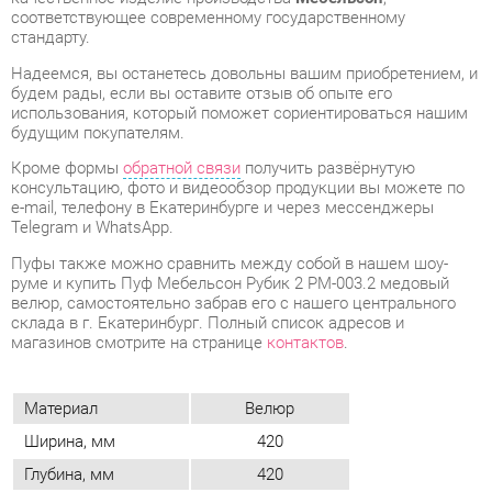
использования, который поможет сориентироваться нашим
будущим покупателям.
Кроме формы
обратной связи
получить развёрнутую
консультацию, фото и видеообзор продукции вы можете по
e-mail, телефону в Екатеринбурге и через мессенджеры
Telegram и WhatsApp.
Пуфы также можно сравнить между собой в нашем шоу-
руме и купить Пуф Мебельсон Рубик 2 PM-003.2 медовый
велюр, самостоятельно забрав его с нашего центрального
склада в г. Екатеринбург. Полный список адресов и
магазинов смотрите на странице
контактов
.
Материал
Велюр
Ширина, мм
420
Глубина, мм
420
Цвет
Медовый (велюр)
Высота, мм
420
Объем упаковок, м3
0.088
Вес упаковок, кг
5