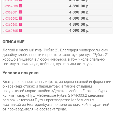
4 090.00 р.
u-0362602
4 890.00 р.
u-0362603
4 090.00 р.
u-0362605
ОПИСАНИЕ
Легкий и удобный пуф "Рубик 2". Благодаря универсальному
дизайну, мобильности и простоте конструкции пуф "Рубик 2"
хорошо впишется в любой инерьери, в том числе спальню,
гостиную, прихожую, кабинет, кухнею или детскую.
Условия покупки
Благодаря качественным фото, исчерпывающей информации
о характеристиках и параметрах, а также отзывам
покупателей маркетплэйса «Детская мебель Екатеринбург»
купить товар «Пуф Мебельсон Рубик 2 PM-003.2 медовый
велюр» категории Пуфы производства Мебельсон с
доставкой из Екатеринбурга по цене со скидкой и гарантией
от производителя не составит труда.
Мы отправляем заказы в доставку ежедневно. Товары из
ассортимента в наличии на складе в Екатеринбурге вы
получите не позднее
48-ми часов
с момента оформления
заказа. Дополнительно вы можете заказать подъём на этаж