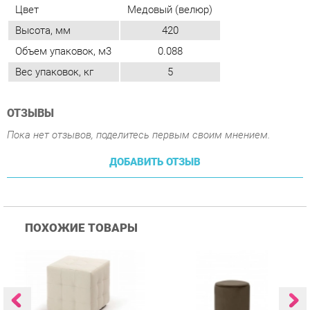
ОТЗЫВЫ
Пока нет отзывов, поделитесь первым своим мнением.
ДОБАВИТЬ ОТЗЫВ
ПОХОЖИЕ ТОВАРЫ
Пуф Трия Тип 1 Светлый
Пуф Цвет мебели UPF
П
015 Коричневый
0
Купить
Купить