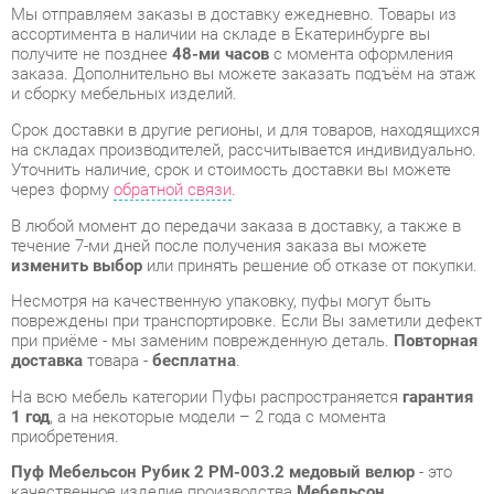
и сборку мебельных изделий.
Срок доставки в другие регионы, и для товаров, находящихся
на складах производителей, рассчитывается индивидуально.
Уточнить наличие, срок и стоимость доставки вы можете
через форму
обратной связи
.
В любой момент до передачи заказа в доставку, а также в
течение 7-ми дней после получения заказа вы можете
изменить выбор
или принять решение об отказе от покупки.
Несмотря на качественную упаковку, пуфы могут быть
повреждены при транспортировке. Если Вы заметили дефект
при приёме - мы заменим поврежденную деталь.
Повторная
доставка
товара -
бесплатна
.
На всю мебель категории Пуфы распространяется
гарантия
1 год
, а на некоторые модели – 2 года с момента
приобретения.
Пуф Мебельсон Рубик 2 PM-003.2 медовый велюр
- это
качественное изделие производства
Мебельсон
,
соответствующее современному государственному
стандарту.
Надеемся, вы останетесь довольны вашим приобретением, и
будем рады, если вы оставите отзыв об опыте его