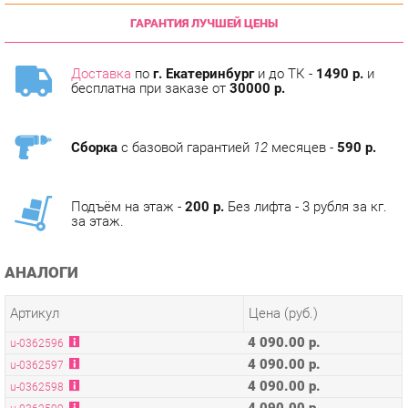
Доставка
по
г. Екатеринбург
и до ТК -
1490 р.
и
бесплатна при заказе от
30000 р.
Сборка
с базовой гарантией
12
месяцев -
590 р.
Подъём на этаж -
200 р.
Без лифта - 3 рубля за кг.
за этаж.
АНАЛОГИ
Артикул
Цена (руб.)
4 090.00 р.
u-0362596
4 090.00 р.
u-0362597
4 090.00 р.
u-0362598
4 090.00 р.
u-0362599
4 890.00 р.
u-0362600
4 890.00 р.
u-0362601