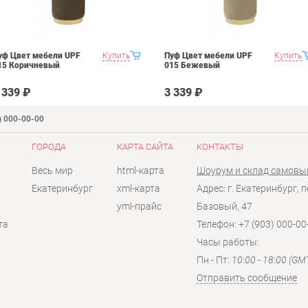
уф Цвет мебели UPF
Купить
Пуф Цвет мебели UPF
Купить
15 Коричневый
015 Бежевый
 339 ₽
3 339 ₽
) 000-00-00
ГОРОДА
КАРТА САЙТА
КОНТАКТЫ
Весь мир
html-карта
Шоурум и склад самовы
Екатеринбург
xml-карта
Адрес: г. Екатеринбург, п
yml-прайс
Базовый, 47
та
Телефон: +7 (903) 000-00
Часы работы:
Пн - Пт:
10:00 - 18:00 (GM
Отправить сообщение