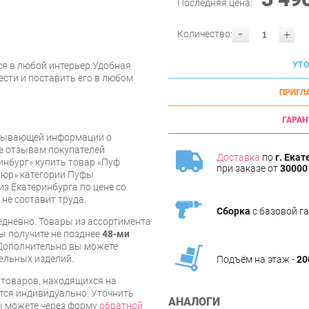
Последняя цена:
-
+
Количество:
ся в любой интерьер.Удобная
УТО
нести и поставить его в любом
ПРИГЛ
ГАРАН
рпывающей информации о
же отзывам покупателей
Доставка
по
г. Екат
инбург» купить товар «Пуф
при заказе от
30000 
люр» категории Пуфы
з Екатеринбурга по цене со
 не составит труда.
Сборка
с базовой г
дневно. Товары из ассортимента
вы получите не позднее
48-ми
Дополнительно вы можете
бельных изделий.
Подъём на этаж -
20
я товаров, находящихся на
тся индивидуально. Уточнить
АНАЛОГИ
вы можете через форму
обратной