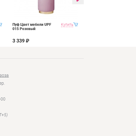
Пуф Цвет мебели UPF
Купить
Пуф Цвет мебели UPF
015 Розовый
015 Голубой
3 339 ₽
3 339 ₽
воза
ер.
-00
T+5)