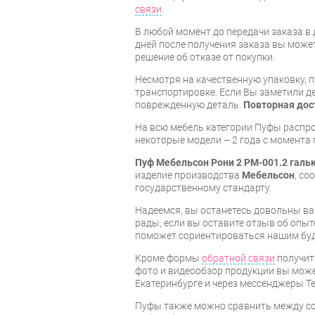
связи
.
В любой момент до передачи заказа в д
дней после получения заказа вы може
решение об отказе от покупки.
Несмотря на качественную упаковку, 
транспортировке. Если Вы заметили д
поврежденную деталь.
Повторная дос
На всю мебель категории Пуфы распр
некоторые модели – 2 года с момента 
Пуф Мебельсон Рони 2 PM-001.2 галь
изделие производства
Мебельсон
, с
государственному стандарту.
Надеемся, вы останетесь довольны ва
рады, если вы оставите отзыв об опыт
поможет сориентироваться нашим бу
Кроме формы
обратной связи
получит
фото и видеообзор продукции вы может
Екатеринбурге и через мессенджеры Te
Пуфы также можно сравнить между со