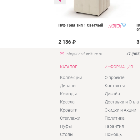
ьсон Рони 2
Купить
Пуф Трия Тип 1 Светлый
Купить
П
янтарь велюр
0
2 136 ₽
3
info@kids-furniture.ru
+7 (903
КАТАЛОГ
ИНФОРМАЦИЯ
Коллекции
О проекте
Диваны
Контакты
Комоды
Дизайн
Кресла
Доставка и Опла
Кровати
Скидки и Акции
Стеллажи
Политика
Пуфы
Гарантия
Столы
Помощь