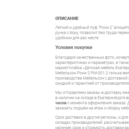
ОПИСАНИЕ
Легкий и удобный пуф "Рони 2" впишет
ручка с боку, позволит без труда пере
удобном для вас месте.
Условия покупки
Благодаря качественным фото, исче
характеристиках и параметрах, а так
маркетплэйса «Детская мебель Екатер
Мебельсон Рони 2 PM-001.2 галька ве
производства Мебельсон с доставкой и
скидкой и гарантией от производителя
Мы отправляем заказы в доставку еже
в наличии на складе в Екатеринбурге 
часов
с момента оформления заказа. 
заказать подъём на этаж и сборку ме
Срок доставки в другие регионы, и дл
складах производителей, рассчитывае
наличие, срок и стоимость доставки 