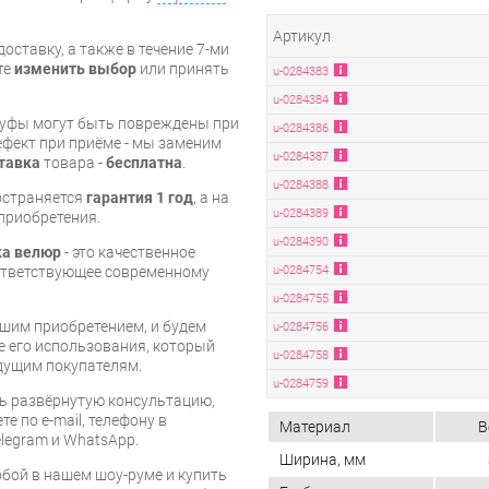
Артикул
оставку, а также в течение 7-ми
те
изменить выбор
или принять
u-0284383
u-0284384
пуфы могут быть повреждены при
u-0284386
ефект при приёме - мы заменим
u-0284387
тавка
товара -
бесплатна
.
u-0284388
остраняется
гарантия 1 год
, а на
u-0284389
приобретения.
u-0284390
ка велюр
- это качественное
u-0284754
оответствующее современному
u-0284755
шим приобретением, и будем
u-0284756
е его использования, который
u-0284758
дущим покупателям.
u-0284759
ь развёрнутую консультацию,
е по e-mail, телефону в
Материал
В
legram и WhatsApp.
Ширина, мм
бой в нашем шоу-руме и купить