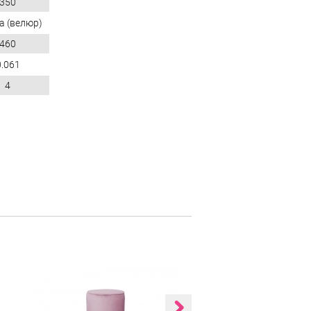
350
а (велюр)
460
0.061
4