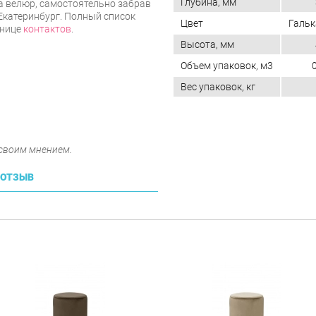
Глубина, мм
а велюр, самостоятельно забрав
 Екатеринбург. Полный список
Цвет
Гальк
анице
контактов
.
Высота, мм
Объем упаковок, м3
Вес упаковок, кг
 своим мнением.
 ОТЗЫВ