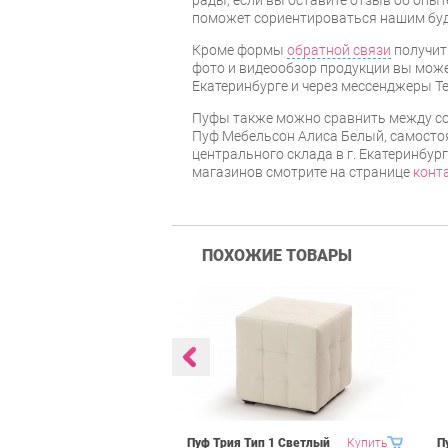
поможет сориентироваться нашим бу
Кроме формы
обратной связи
получит
фото и видеообзор продукции вы может
Екатеринбурге и через мессенджеры Te
Пуфы также можно сравнить между со
Пуф Мебельсон Алиса Белый, самостоя
центрального склада в г. Екатеринбур
магазинов смотрите на странице
конт
ПОХОЖИЕ ТОВАРЫ
ьсон Рони 2
Купить
Пуф Трия Тип 1 Светлый
Купить
П