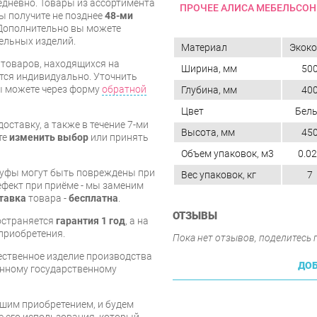
дневно. Товары из ассортимента
ПРОЧЕЕ АЛИСА МЕБЕЛЬСОН
вы получите не позднее
48-ми
Дополнительно вы можете
бельных изделий.
Материал
Экок
я товаров, находящихся на
Ширина, мм
50
тся индивидуально. Уточнить
вы можете через форму
обратной
Глубина, мм
40
Цвет
Бел
оставку, а также в течение 7-ми
Высота, мм
45
те
изменить выбор
или принять
Объем упаковок, м3
0.0
пуфы могут быть повреждены при
Вес упаковок, кг
7
ефект при приёме - мы заменим
тавка
товара -
бесплатна
.
ОТЗЫВЫ
остраняется
гарантия 1 год
, а на
приобретения.
Пока нет отзывов, поделитесь
чественное изделие производства
ДОБ
енному государственному
шим приобретением, и будем
е его использования, который