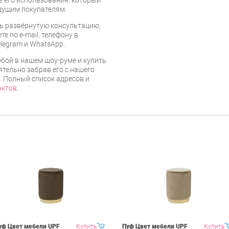
дущим покупателям.
ь развёрнутую консультацию,
е по e-mail, телефону в
legram и WhatsApp.
бой в нашем шоу-руме и купить
тельно забрав его с нашего
г. Полный список адресов и
актов
.
уф Цвет мебели UPF
Купить
Пуф Цвет мебели UPF
Купить