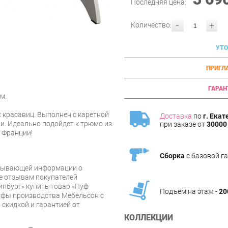
Последняя цена:
-
+
Количество:
УТО
ПРИГЛ
ГАРАН
м.
х красавиц. Выполнен с каретной
Доставка
по
г. Екат
и. Идеально подойдет к трюмо из
при заказе от
30000 
ок Франции!
Сборка
с базовой г
рпывающей информации о
же отзывам покупателей
инбург» купить товар «Пуф
Подъём на этаж -
20
уфы производства Мебельсон с
 скидкой и гарантией от
КОЛЛЕКЦИИ