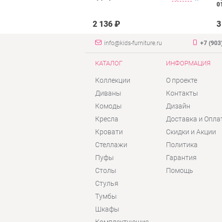
янтарь велюр
0
2 136 ₽
3
info@kids-furniture.ru
+7 (903
КАТАЛОГ
ИНФОРМАЦИЯ
Коллекции
О проекте
Диваны
Контакты
Комоды
Дизайн
Кресла
Доставка и Опла
Кровати
Скидки и Акции
Стеллажи
Политика
Пуфы
Гарантия
Столы
Помощь
Стулья
Тумбы
Шкафы
Комплектующие