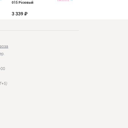
015 Розовый
015 Голубой
3 339 ₽
3 339 ₽
воза
ер.
-00
T+5)