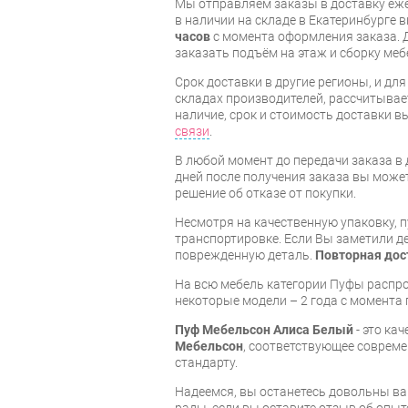
Мы отправляем заказы в доставку еже
в наличии на складе в Екатеринбурге 
часов
с момента оформления заказа. 
заказать подъём на этаж и сборку ме
Срок доставки в другие регионы, и дл
складах производителей, рассчитывае
наличие, срок и стоимость доставки 
связи
.
В любой момент до передачи заказа в д
дней после получения заказа вы може
решение об отказе от покупки.
Несмотря на качественную упаковку, 
транспортировке. Если Вы заметили д
поврежденную деталь.
Повторная дос
На всю мебель категории Пуфы распр
некоторые модели – 2 года с момента 
Пуф Мебельсон Алиса Белый
- это ка
Мебельсон
, соответствующее соврем
стандарту.
Надеемся, вы останетесь довольны ва
рады, если вы оставите отзыв об опыт