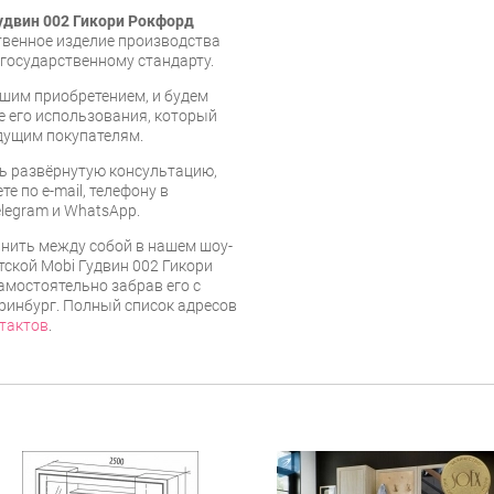
удвин 002 Гикори Рокфорд
ственное изделие производства
государственному стандарту.
шим приобретением, и будем
е его использования, который
дущим покупателям.
ь развёрнутую консультацию,
е по e-mail, телефону в
legram и WhatsApp.
нить между собой в нашем шоу-
тской Mobi Гудвин 002 Гикори
мостоятельно забрав его с
еринбург. Полный список адресов
тактов
.