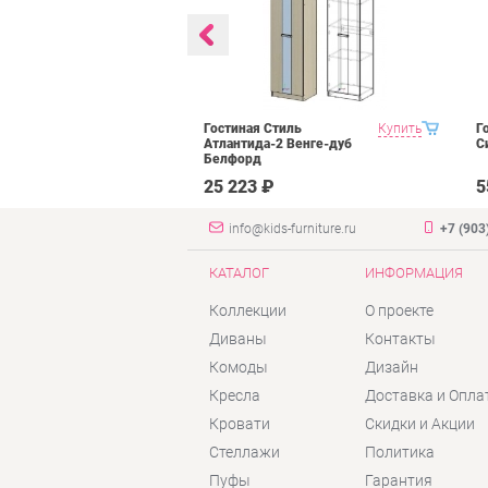
BTS Багира
Купить
Гостиная Стиль
Купить
Г
Атлантида-2 Венге-дуб
С
Белфорд
₽
25 223 ₽
5
info@kids-furniture.ru
+7 (903
КАТАЛОГ
ИНФОРМАЦИЯ
Коллекции
О проекте
Диваны
Контакты
Комоды
Дизайн
Кресла
Доставка и Опла
Кровати
Скидки и Акции
Стеллажи
Политика
Пуфы
Гарантия