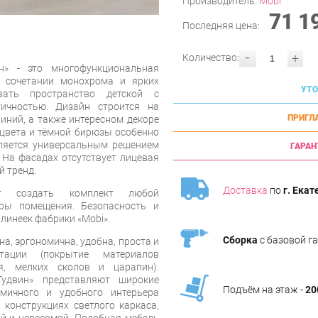
Производитель:
Mobi
71 1
Последняя цена:
-
+
Количество:
н» - это многофункциональная
 сочетании монохрома и ярких
УТО
вать пространство детской с
ичностью. Дизайн строится на
ПРИГЛ
линий, а также интересном декоре
 цвета и тёмной бирюзы особенно
вляется универсальным решением
ГАРАН
. На фасадах отсутствует лицевая
 тренд.
Доставка
по
г. Екат
т создать комплект любой
ры помещения. Безопасность и
 линеек фабрики «Mobi».
Сборка
с базовой г
а, эргономична, удобна, проста и
тации (покрытие материалов
я, мелких сколов и царапин).
Гудвин» представляют широкие
Подъём на этаж -
20
мичного и удобного интерьера
 конструкциях светлого каркаса,
й и невесомой. Подобная мебель