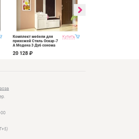
Комплект мебели для
Купить
Гостиная 1 Domani
прихожей Стиль Оскар-7
Ливорно Орех донской
А Модена 3 Дуб сонома
светлый Крем
20 128 ₽
35 590 ₽
воза
ер.
-00
T+5)