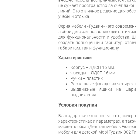
не сужает пространство за счет лакон
линий. Это отличное решение для обе
учебы и отдыха.
Серия мебели «Гудвин» - это современ
любой детской, позволяющее оптимиз
для функциональности и удобства. Ш
создать полноценный гарнитур, отве
габаритам, так и функционалу.
Характеристики
:
Корпус – ЛДСП 16 мм.
Фасады – ЛДСП 16 мм.
Ручки – пластик.
Распашные фасады на четырехш
Выдвижные ящики на шарик
выдвижения.
Условия покупки
Благодаря качественным фото, исче
характеристиках и параметрах, а так
маркетплэйса «Детская мебель Екатер
мебели для детской Mobi Гудвин 002 