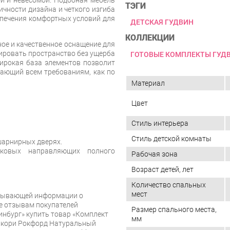
ТЭГИ
ичности дизайна и четкого изгиба
спечения комфортных условий для
ДЕТСКАЯ ГУДВИН
КОЛЛЕКЦИИ
ное и качественное оснащение для
ировать пространство без ущерба
ГОТОВЫЕ КОМПЛЕКТЫ ГУД
ирокая база элементов позволит
чающий всем требованиям, как по
Материал
Цвет
Стиль интерьера
Стиль детской комнаты
арнирных дверях.
овых направляющих полного
Рабочая зона
Возраст детей, лет
Количество спальных
мест
рпывающей информации о
же отзывам покупателей
Размер спального места,
инбург» купить товар «Комплект
мм
Гикори Рокфорд Натуральный