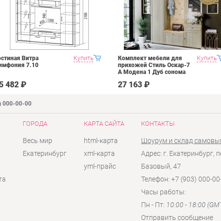
остиная Витра
Купить
Комплект мебели для
Купить
имфония 7.10
прихожей Стиль Оскар-7
А Модена 1 Дуб сонома
светлый Крем
5 482 ₽
27 163 ₽
) 000-00-00
ГОРОДА
КАРТА САЙТА
КОНТАКТЫ
Весь мир
html-карта
Шоурум и склад самовы
Екатеринбург
xml-карта
Адрес: г. Екатеринбург, п
yml-прайс
Базовый, 47
та
Телефон: +7 (903) 000-00
Часы работы:
Пн - Пт:
10:00 - 18:00 (GM
Отправить сообщение