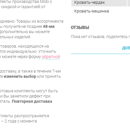
лекты производства Mobi с
Кровать-чердак
 скидкой и гарантией от
Кровать-машинка
дневно. Товары из ассортимента
вы получите не позднее
48-ми
ОТЗЫВЫ
Дополнительно вы можете
Пока нет отзывов, поделитесь
бельных изделий.
я товаров, находящихся на
ДОБ
тся индивидуально. Уточнить
вы можете через форму
обратной
оставку, а также в течение 7-ми
те
изменить выбор
или принять
готовые комплекты могут быть
и Вы заметили дефект при
еталь.
Повторная доставка
мплекты распространяется
 – 2 года с момента