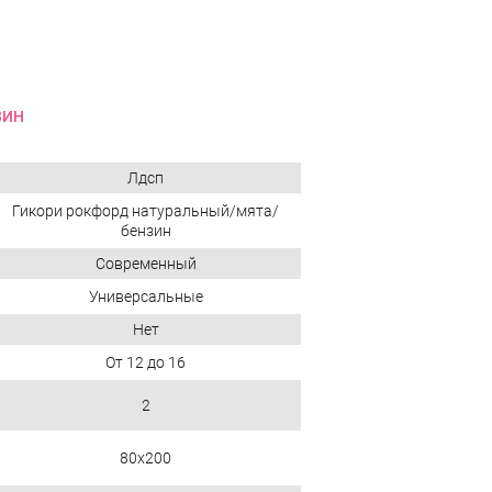
ВИН
Лдсп
Гикори рокфорд натуральный/мята/
бензин
Современный
Универсальные
Нет
От 12 до 16
2
80х200