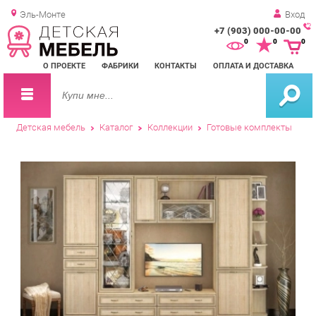
Эль-Монте
Вход
+7 (903) 000-00-00
Зак
0
0
0
обр
О ПРОЕКТЕ
ФАБРИКИ
КОНТАКТЫ
ОПЛАТА И ДОСТАВКА
зво
Детская мебель
Каталог
Коллекции
Готовые комплекты