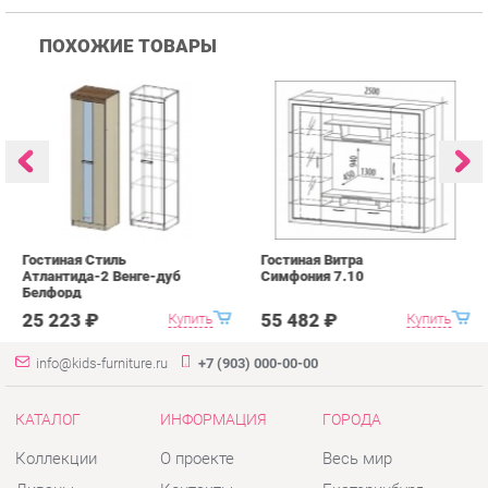
Гостиная Стиль
Гостиная Витра
К
Атлантида-2 Венге-дуб
Симфония 7.10
п
Белфорд
А
с
25 223 ₽
55 482 ₽
Купить
Купить
info@kids-furniture.ru
+7 (903) 000-00-00
КАТАЛОГ
ИНФОРМАЦИЯ
ГОРОДА
Коллекции
О проекте
Весь мир
Диваны
Контакты
Екатеринбург
Комоды
Дизайн
Кресла
Доставка и Оплата
Кровати
Скидки и Акции
Стеллажи
Политика