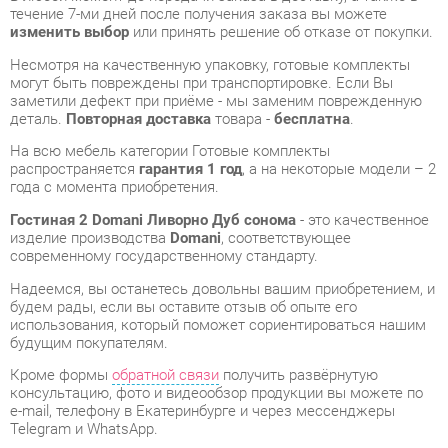
могут быть повреждены при транспортировке. Если Вы
заметили дефект при приёме - мы заменим поврежденную
деталь.
Повторная доставка
товара -
бесплатна
.
На всю мебель категории Готовые комплекты
распространяется
гарантия 1 год
, а на некоторые модели – 2
года с момента приобретения.
Гостиная 2 Domani Ливорно Дуб сонома
- это качественное
изделие производства
Domani
, соответствующее
современному государственному стандарту.
Надеемся, вы останетесь довольны вашим приобретением, и
будем рады, если вы оставите отзыв об опыте его
использования, который поможет сориентироваться нашим
будущим покупателям.
Кроме формы
обратной связи
получить развёрнутую
консультацию, фото и видеообзор продукции вы можете по
e-mail, телефону в Екатеринбурге и через мессенджеры
Telegram и WhatsApp.
Готовые комплекты также можно сравнить между собой в
нашем шоу-руме и купить Гостиная 2 Domani Ливорно Дуб
сонома, самостоятельно забрав его с нашего центрального
склада в г. Екатеринбург. Полный список адресов и
магазинов смотрите на странице
контактов
.