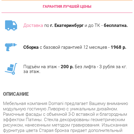
Доставка
по
г. Екатеринбург
и до ТК -
бесплатна.
Сборка
с базовой гарантией
12
месяцев -
1968 р.
Подъём на этаж -
200 р.
Без лифта - 3 рубля за кг.
за этаж.
ОПИСАНИЕ
Мебельная компания Domani предлагает Вашему вниманию
модульную гостиную Ливорно с уникальным дизайном.
Рамочные фасады с объемной 3-D вставкой и благородным
эффектом Патины. Стекла декорированы геометрическим
рисунком, нанесенным методом гравирования. Изысканная
фурнитура цвета Старая бронза придает дополнительный
лоск и шарм коллекции. Широкий ряд модулей позволяет
создавать индивидуальные композиции, учитывая
пожелания даже самых требовательных покупателей.