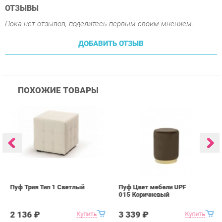
ПОХОЖИЕ ТОВАРЫ
Пуф Трия Тип 1 Светлый
Пуф Цвет мебели UPF
П
015 Коричневый
0
2 136 ₽
3 339 ₽
Купить
Купить
info@kids-furniture.ru
+7 (903) 000-00-00
КАТАЛОГ
ИНФОРМАЦИЯ
ГОРОДА
Коллекции
О проекте
Весь мир