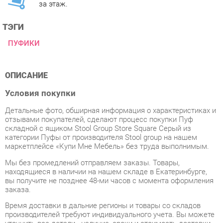
ПУФИКИ
ОПИСАНИЕ
Условия покупки
Детальные фото, обширная информация о характеристиках и
отзывами покупателей, сделают процесс покупки Пуф
складной с ящиком Stool Group Store Square Серый из
категории Пуфы от производителя Stool group на нашем
маркетплейсе «Купи Мне Мебель» без труда выполнимым.
Мы без промедлений отправляем заказы. Товары,
находящиеся в наличии на нашем складе в Екатеринбурге,
вы получите не позднее 48-ми часов с момента оформления
заказа.
Время доставки в дальние регионы и товары со складов
производителей требуют индивидуального учета. Вы можете
уточнить все детали - наличие, сроки и стоимость доставки,
обратившись к нам через форму
обратной связи
.
Если ваш заказ ещё не отправлен или вы получили его менее
7 дней назад, вы всегда можете отменить покупку или