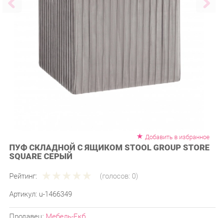
Добавить в избранное
ПУФ СКЛАДНОЙ С ЯЩИКОМ STOOL GROUP STORE
SQUARE СЕРЫЙ
Рейтинг:
(голосов:
0
)
Артикул:
u-1466349
Продавец:
Мебель-Екб
Производитель:
Stool group