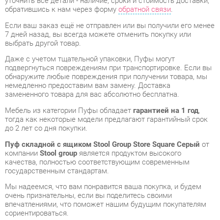
выбрать другой товар.
Даже с учетом тщательной упаковки, Пуфы могут
подвергнуться повреждениям при транспортировке. Если вы
обнаружите любые повреждения при получении товара, мы
немедленно предоставим вам замену. Доставка
замененного товара для вас абсолютно бесплатна.
Мебель из категории Пуфы обладает
гарантией на 1 год
,
тогда как некоторые модели предлагают гарантийный срок
до 2 лет со дня покупки.
Пуф складной с ящиком Stool Group Store Square Серый
от
компании
Stool group
является продуктом высокого
качества, полностью соответствующим современным
государственным стандартам.
Мы надеемся, что вам понравится ваша покупка, и будем
очень признательны, если вы поделитесь своими
впечатлениями, что поможет нашим будущим покупателям
сориентироваться.
Мы предоставляем дополнительные сведения, фото и
обзоры продукции, которые вы можете получить,
связавшись с нами через форму на сайте, электронную
почту, звонок в Екатеринбург или через мессенджеры Skype,
Telegram и WhatsApp.