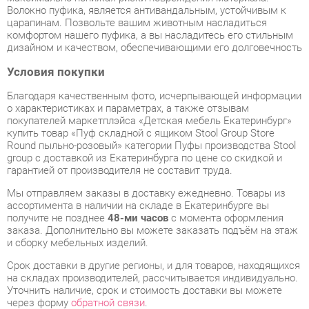
Условия покупки
Благодаря качественным фото, исчерпывающей информации
о характеристиках и параметрах, а также отзывам
покупателей маркетплэйса «Детская мебель Екатеринбург»
купить товар «Пуф складной с ящиком Stool Group Store
Round пыльно-розовый» категории Пуфы производства Stool
group с доставкой из Екатеринбурга по цене со скидкой и
гарантией от производителя не составит труда.
Мы отправляем заказы в доставку ежедневно. Товары из
ассортимента в наличии на складе в Екатеринбурге вы
получите не позднее
48-ми часов
с момента оформления
заказа. Дополнительно вы можете заказать подъём на этаж
и сборку мебельных изделий.
Срок доставки в другие регионы, и для товаров, находящихся
на складах производителей, рассчитывается индивидуально.
Уточнить наличие, срок и стоимость доставки вы можете
через форму
обратной связи
.
В любой момент до передачи заказа в доставку, а также в
течение 7-ми дней после получения заказа вы можете
изменить выбор
или принять решение об отказе от покупки.
Несмотря на качественную упаковку, пуфы могут быть