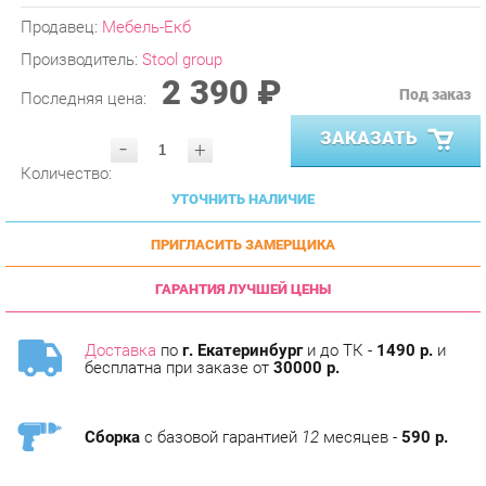
Производитель:
Stool group
2 390 ₽
Под заказ
Последняя цена:
ЗАКАЗАТЬ
-
+
Количество:
УТОЧНИТЬ НАЛИЧИЕ
ПРИГЛАСИТЬ ЗАМЕРЩИКА
ГАРАНТИЯ ЛУЧШЕЙ ЦЕНЫ
Доставка
по
г. Екатеринбург
и до ТК -
1490 р.
и
бесплатна при заказе от
30000 р.
Сборка
с базовой гарантией
12
месяцев -
590 р.
Подъём на этаж -
200 р.
Без лифта - 3 рубля за кг.
за этаж.