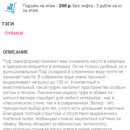
ТЭГИ
ПУФИКИ
ОПИСАНИЕ
Пуф трансформер поможет вам сохранить место в квартире
и прекрасно впишется в интерьер. Он не только удобный, но и
функциональный.Пуф складной в сложенном виде почти не
занимает места. В собранном виде очень прочный -
выдерживает нагрузку до 150 кг. Компактный и
вместительный, такой пуфик наполнит пространство особым
уютом и теплом. Лаконичная модель пуфа в обивке из
мягкого велюра подойдет для любого интерьера - как в
классическом стиле, так и в современном. Велюр - это
прекрасный выбор для тех, у кого есть домашние животные.
Благодаря плотной структуре и отсутствию выраженного
плетения нитей, любимцам сложно зацепиться когтями за
обивку. Велюр обладает особенностью "антикоготь",
максимально понижая риски повреждения материала.
Волокно пуфика, является антивандальным, устойчивым к
царапинам. Позвольте вашим животным насладиться
комфортом нашего пуфика, а вы насладитесь его стильным
дизайном и качеством, обеспечивающими его долговечность