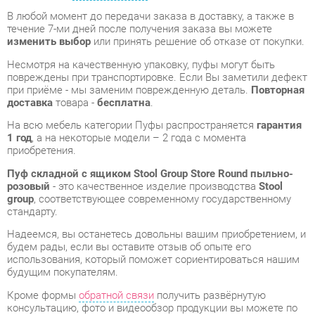
повреждены при транспортировке. Если Вы заметили дефект
при приёме - мы заменим поврежденную деталь.
Повторная
доставка
товара -
бесплатна
.
На всю мебель категории Пуфы распространяется
гарантия
1 год
, а на некоторые модели – 2 года с момента
приобретения.
Пуф складной с ящиком Stool Group Store Round пыльно-
розовый
- это качественное изделие производства
Stool
group
, соответствующее современному государственному
стандарту.
Надеемся, вы останетесь довольны вашим приобретением, и
будем рады, если вы оставите отзыв об опыте его
использования, который поможет сориентироваться нашим
будущим покупателям.
Кроме формы
обратной связи
получить развёрнутую
консультацию, фото и видеообзор продукции вы можете по
e-mail, телефону в Екатеринбурге и через мессенджеры
Telegram и WhatsApp.
Пуфы также можно сравнить между собой в нашем шоу-
руме и купить Пуф складной с ящиком Stool Group Store
Round пыльно-розовый, самостоятельно забрав его с нашего