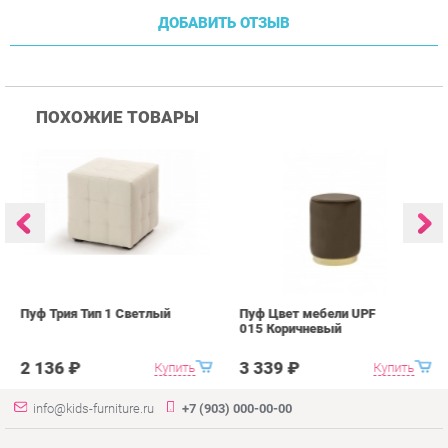
Пуф Трия Тип 1 Светлый
Пуф Цвет мебели UPF
П
015 Коричневый
0
2 136 ₽
3 339 ₽
Купить
Купить
info@kids-furniture.ru
+7 (903) 000-00-00
КАТАЛОГ
ИНФОРМАЦИЯ
ГОРОДА
Коллекции
О проекте
Весь мир
Диваны
Контакты
Екатеринбург
Комоды
Дизайн
Кресла
Доставка и Оплата