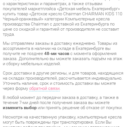
цене со скидкой и гарантией от производителя не составит
труда.
Мы отправляем заказы в доставку ежедневно. Товары из
ассортимента в наличии на складе в Екатеринбурге вы
получите не позднее
48-ми часов
с момента оформления
заказа. Дополнительно вы можете заказать подъём на этаж
и сборку мебельных изделий.
Срок доставки в другие регионы, и для товаров, находящихся
на складах производителей, рассчитывается индивидуально.
Уточнить наличие, срок и стоимость доставки вы можете
через форму
обратной связи
.
В любой момент до передачи заказа в доставку, а также в
течение 7-ми дней после получения заказа вы можете
изменить выбор
или принять решение об отказе от покупки.
Несмотря на качественную упаковку, компьютерные кресла
могут быть повреждены при транспортировке. Если Вы
заметили дефект при приёме - мы заменим поврежденную
деталь.
Повторная доставка
товара -
бесплатна
.
На всю мебель категории Компьютерные кресла
распространяется
гарантия 1 год
, а на некоторые модели – 2
года с момента приобретения.