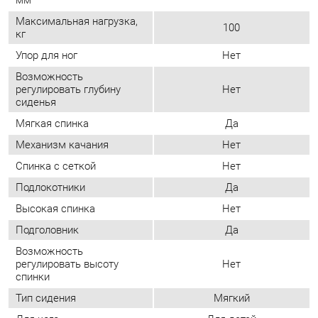
Мягкая спинка
Да
Механизм качания
Нет
Спинка с сеткой
Нет
Подлокотники
Да
Высокая спинка
Нет
Подголовник
Да
Возможность
регулировать высоту
Нет
спинки
Тип сидения
Мягкий
Для кого
Для детей
Ширина сиденья, мм
470
Глубина сиденья, мм
460
Эргономичные
Да
Блокировка роликов
Нет
Материал крестовины
Пластик