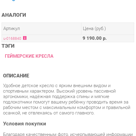
Артикул
Цена (руб.)
9 190.00 р.
u-0168840
ТЭГИ
ГЕЙМЕРСКИЕ КРЕСЛА
ОПИСАНИЕ
Удобное детское кресло с ярким внешним видом и
спортивным характером. Высокий уровень пассивной
эргономики, надёжная поддержка спины и мягкие
подлокотники помогут вашему ребёнку проводить время за
рабочим местом с максимальным комфортом и правильной
осанкой, не отвлекаясь от самого главного.
Условия покупки
Благодаря качественным фото, исчерпывающей информации
о характеристиках и параметрах, а также отзывам
покупателей маркетплэйса «Детская мебель Екатеринбург»
купить товар «Детское кресло Chairman CHAIRMAN KIDS 110
Черный-оранжевый» категории Компьютерные кресла
производства Chairman с доставкой из Екатеринбурга по