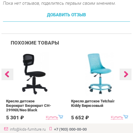
Кресло детское
Кресло детское Tetchair
К
Бюрократ Бюрократ CH-
Kiddy Бирюзовый
K
299NX/Neo Black
5 301 ₽
5 652 ₽
Купить
Купить
info@kids-furniture.ru
+7 (903) 000-00-00
КАТАЛОГ
ИНФОРМАЦИЯ
ГОРОДА
Коллекции
О проекте
Весь мир
Диваны
Контакты
Екатеринбург
Комоды
Дизайн
Кресла
Доставка и Оплата
Кровати
Скидки и Акции