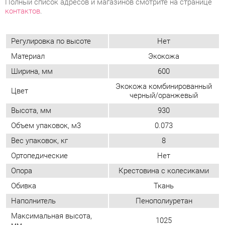
Ширина, мм
600
Экокожа комбинированный
Цвет
черный/оранжевый
Высота, мм
930
Объем упаковок, м3
0.073
Вес упаковок, кг
8
Ортопедические
Нет
Опора
Крестовина с колесиками
Обивка
Ткань
Наполнитель
Пенополиуретан
Максимальная высота,
1025
мм
Максимальная нагрузка,
100
кг
Упор для ног
Нет
Возможность
регулировать глубину
Нет
сиденья