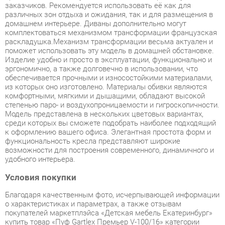
комплектоваться механизмом трансформации французская
раскладушка.Механизм трансформации весьма актуален и
поможет использовать эту модель в домашней обстановке.
Изделие удобно и просто в эксплуатации, функционально и
эргономично, а также долговечно в использовании, что
обеспечивается прочными и износостойкими материалами,
из которых оно изготовлено. Материалы обивки являются
комфортными, мягкими и дышащими, обладают высокой
степенью паро- и воздухопроницаемости и гигроскопичности.
Модель представлена в нескольких цветовых вариантах,
среди которых вы сможете подобрать наиболее подходящий
к оформлению вашего офиса. Элегантная простота форм и
функциональность кресла представляют широкие
возможности для построения современного, динамичного и
удобного интерьера.
Условия покупки
Благодаря качественным фото, исчерпывающей информации
о характеристиках и параметрах, а также отзывам
покупателей маркетплэйса «Детская мебель Екатеринбург»
купить товар «Пуф Gartlex Премьер V-100/16» категории
Пуфы производства Gartlex с доставкой из Екатеринбурга по
цене со скидкой и гарантией от производителя не составит
труда.