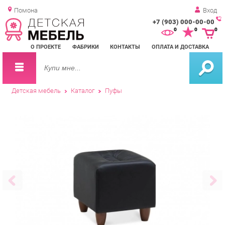
Помона
Вход
+7 (903) 000-00-00
Зак
0
0
0
обр
О ПРОЕКТЕ
ФАБРИКИ
КОНТАКТЫ
ОПЛАТА И ДОСТАВКА
зво
Детская мебель
Каталог
Пуфы