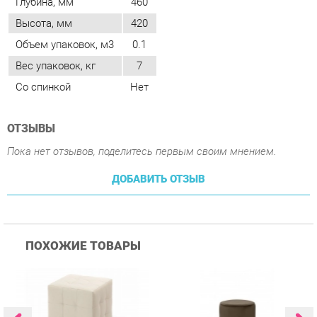
Со спинкой
Нет
ОТЗЫВЫ
Пока нет отзывов, поделитесь первым своим мнением.
ДОБАВИТЬ ОТЗЫВ
ПОХОЖИЕ ТОВАРЫ
Пуф Трия Тип 1 Светлый
Пуф Цвет мебели UPF
П
015 Коричневый
0