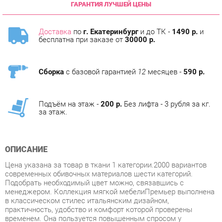
Доставка
по
г. Екатеринбург
и до ТК -
1490 р.
и
бесплатна при заказе от
30000 р.
Сборка
с базовой гарантией
12
месяцев -
590 р.
Подъём на этаж -
200 р.
Без лифта - 3 рубля за кг.
за этаж.
ОПИСАНИЕ
Цена указана за товар в ткани 1 категории.2000 вариантов
современных обивочных материалов шести категорий.
Подобрать необходимый цвет можно, связавшись с
менеджером. Коллекция мягкой мебелиПремьер выполнена
в классическом стилес итальянским дизайном,
практичность, удобство и комфорт которой проверены
временем. Она пользуется повышенным спросом у
заказчиков. Рекомендуется использовать её как для
различных зон отдыха и ожидания, так и для размещения в
домашнем интерьере. Диваны дополнительно могут