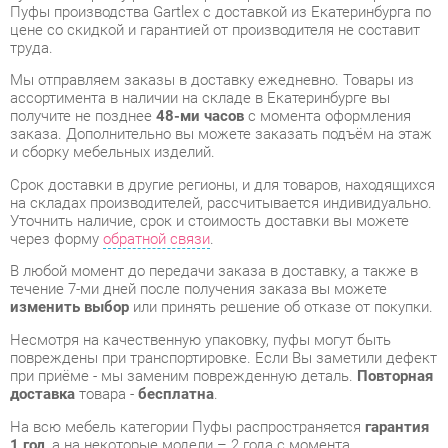
Мы отправляем заказы в доставку ежедневно. Товары из
ассортимента в наличии на складе в Екатеринбурге вы
получите не позднее
48-ми часов
с момента оформления
заказа. Дополнительно вы можете заказать подъём на этаж
и сборку мебельных изделий.
Срок доставки в другие регионы, и для товаров, находящихся
на складах производителей, рассчитывается индивидуально.
Уточнить наличие, срок и стоимость доставки вы можете
через форму
обратной связи
.
В любой момент до передачи заказа в доставку, а также в
течение 7-ми дней после получения заказа вы можете
изменить выбор
или принять решение об отказе от покупки.
Несмотря на качественную упаковку, пуфы могут быть
повреждены при транспортировке. Если Вы заметили дефект
при приёме - мы заменим поврежденную деталь.
Повторная
доставка
товара -
бесплатна
.
На всю мебель категории Пуфы распространяется
гарантия
1 год
, а на некоторые модели – 2 года с момента
приобретения.
Пуф Gartlex Премьер V-100/16
- это качественное изделие
производства
Gartlex
, соответствующее современному
государственному стандарту.