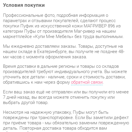
параметрах и отзывами покупателей, сделают процесс
покупки Пуфик из искусственной кожи МАГ-РИВЕР 896 из
категории Пуфы от производителя Маг-ривер на нашем
маркетплейсе «Купи Мне Мебель» без труда выполнимым.
Мы ежедневно доставляем заказы. Товары, доступные на
нашем складе в Екатеринбурге, вы получите не позднее 48-
ми часов с момента оформления заказа.
Время доставки в дальние регионы и товары со складов
производителей требуют индивидуального учета. Вы можете
уточнить все детали - наличие, сроки и стоимость доставки,
обратившись к нам через форму
обратной связи
.
Если ваш заказ ещё не отправлен или вы получили его менее
7 дней назад, вы всегда можете отменить покупку или
выбрать другой товар.
Несмотря на надежную упаковку, Пуфы могут быть
повреждены при транспортировке. Если Вы заметили дефект
при приёме товара - мы обязательно заменим поврежденную
деталь. Повторная доставка товара обходится вам
абсолютно бесплатно.
Гарантийный период
на весь ассортимент категории Пуфы
составляет
1 год
, в то время как для отдельных моделей он
увеличивается до 2 лет с даты приобретения.