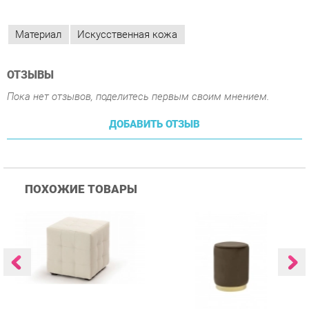
ОТЗЫВЫ
Пока нет отзывов, поделитесь первым своим мнением.
ДОБАВИТЬ ОТЗЫВ
ПОХОЖИЕ ТОВАРЫ
Пуф Трия Тип 1 Светлый
Пуф Цвет мебели UPF
П
015 Коричневый
0
2 136 ₽
3 339 ₽
Купить
Купить