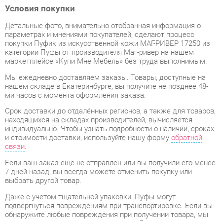
параметрах и мнениями покупателей, сделают процесс
покупки Пуфик из искусственной кожи МАГ-РИВЕР 17250 из
категории Пуфы от производителя Маг-ривер на нашем
маркетплейсе «Купи Мне Мебель» без труда выполнимым.
Мы ежедневно доставляем заказы. Товары, доступные на
нашем складе в Екатеринбурге, вы получите не позднее 48-
ми часов с момента оформления заказа.
Срок доставки до отдалённых регионов, а также для товаров,
находящихся на складах производителей, вычисляется
индивидуально. Чтобы узнать подробности о наличии, сроках
и стоимости доставки, используйте нашу форму
обратной
связи
.
Если ваш заказ ещё не отправлен или вы получили его менее
7 дней назад, вы всегда можете отменить покупку или
выбрать другой товар.
Даже с учетом тщательной упаковки, Пуфы могут
подвергнуться повреждениям при транспортировке. Если вы
обнаружите любые повреждения при получении товара, мы
немедленно предоставим вам замену. Доставка
замененного товара для вас абсолютно бесплатна.
Мебель из категории Пуфы обладает
гарантией на 1 год
,
тогда как некоторые модели предлагают гарантийный срок