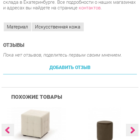
ОТЗЫВЫ
Пока нет отзывов, поделитесь первым своим мнением.
ДОБАВИТЬ ОТЗЫВ
ПОХОЖИЕ ТОВАРЫ
Пуф Трия Тип 1 Светлый
Пуф Цвет мебели UPF
П
015 Коричневый
0
Купить
Купить