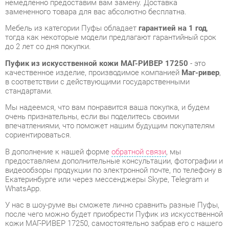
до 2 лет со дня покупки.
Пуфик из искусственной кожи МАГ-РИВЕР 17250
- это
качественное изделие, производимое компанией
Маг-ривер
,
в соответствии с действующими государственными
стандартами.
Мы надеемся, что вам понравится ваша покупка, и будем
очень признательны, если вы поделитесь своими
впечатлениями, что поможет нашим будущим покупателям
сориентироваться.
В дополнение к нашей форме
обратной связи
, мы
предоставляем дополнительные консультации, фотографии и
видеообзоры продукции по электронной почте, по телефону в
Екатеринбурге или через мессенджеры Skype, Telegram и
WhatsApp.
У нас в шоу-руме вы сможете лично сравнить разные Пуфы,
после чего можно будет приобрести Пуфик из искусственной
кожи МАГ-РИВЕР 17250, самостоятельно забрав его с нашего
склада в Екатеринбурге. Все подробности о наших магазинах
и адресах вы найдете на странице
контактов
.
Материал
Искусственная кожа