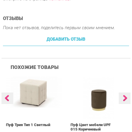
Пока нет отзывов, поделитесь первым своим мнением.
ДОБАВИТЬ ОТЗЫВ
ПОХОЖИЕ ТОВАРЫ
Пуф Трия Тип 1 Светлый
Пуф Цвет мебели UPF
П
015 Коричневый
0
2 136 ₽
3 339 ₽
Купить
Купить
info@kids-furniture.ru
+7 (903) 000-00-00