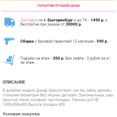
Доставка
по
г. Екатеринбург
и до ТК -
1490 р.
и
бесплатна при заказе от
30000 р.
Сборка
с базовой гарантией
12
месяцев -
590 р.
Подъём на этаж -
200 р.
Без лифта - 3 рубля за кг.
за этаж.
ОПИСАНИЕ
В дизайне модели Джаф присутствует как бы связь времён,
стильная геометрия без лишних деталей. Оригинальные швы
простые линии, комфорт при посадке. Размер ШхГхВ
1400х950х400 Высота посадки 400
Условия покупки
Благодаря качественным фото, исчерпывающей информации
о характеристиках и параметрах, а также отзывам