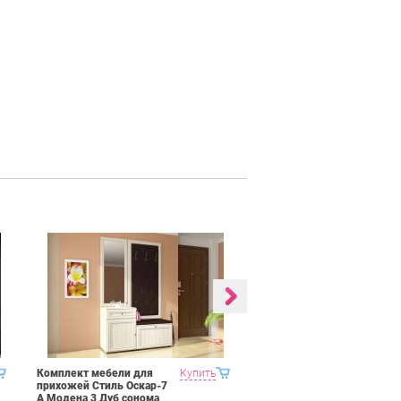
Комплект мебели для
Купить
Гостиная 7 Domani
прихожей Стиль Оскар-7
Ливорно Дуб Сонома
А Модена 3 Дуб сонома