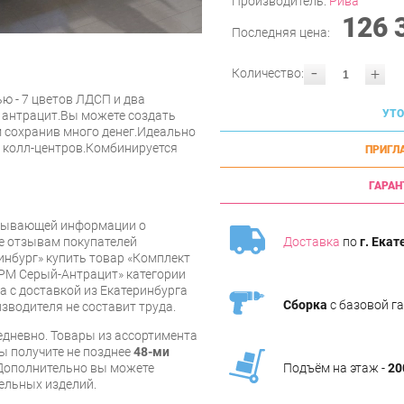
Производитель:
Рива
126 
Последняя цена:
-
+
Количество:
ю - 7 цветов ЛДСП и два
УТО
и антрацит.Вы можете создать
 сохранив много денег.Идеально
, колл-центров.Комбинируется
ПРИГЛ
ГАРАН
рпывающей информации о
Доставка
по
г. Екат
же отзывам покупателей
инбург» купить товар «Комплект
6РМ Серый-Антрацит» категории
 с доставкой из Екатеринбурга
Сборка
с базовой г
изводителя не составит труда.
дневно. Товары из ассортимента
вы получите не позднее
48-ми
Подъём на этаж -
20
Дополнительно вы можете
бельных изделий.