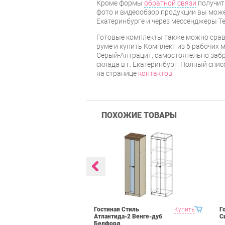
Кроме формы
обратной связи
получит
фото и видеообзор продукции вы может
Екатеринбурге и через мессенджеры Te
Готовые комплекты также можно срав
руме и купить Комплект из 6 рабочих
Серый-Антрацит, самостоятельно забр
склада в г. Екатеринбург. Полный спи
на странице
контактов
.
ПОХОЖИЕ ТОВАРЫ
 Domani
Купить
Гостиная Стиль
Купить
Г
рех Донской
Атлантида-2 Венге-дуб
С
Белфорд