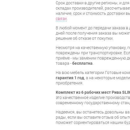
Срок доставки в другие регионы, и дл
складах производителей, рассчитывае
наличие, срок и стоимость доставки 
связи
.
В любой момент до передачи заказа в д
дней после получения заказа вы може
решение об отказе от покупки.
Несмотря на качественную упаковку, 
повреждены при транспортировке. Есл
приёме - мы заменим поврежденную д
товара -
бесплатна
.
На всю мебель категории Готовые ко
гарантия 1 год
, а на некоторые модели
приобретения.
Комплект из 6 рабочих мест Рива S
это качественное изделие производст
современному государственному стан
Надеемся, вы останетесь довольны ва
рады, если вы оставите отзыв об опыт
поможет сориентироваться нашим бу