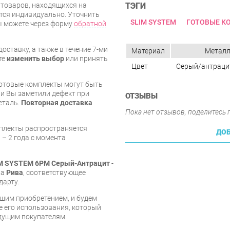
ТЭГИ
я товаров, находящихся на
тся индивидуально. Уточнить
SLIM SYSTEM
ГОТОВЫЕ К
вы можете через форму
обратной
оставку, а также в течение 7-ми
Материал
Метал
те
изменить выбор
или принять
Цвет
Серый/антраци
готовые комплекты могут быть
и Вы заметили дефект при
ОТЗЫВЫ
еталь.
Повторная доставка
Пока нет отзывов, поделитесь
мплекты распространяется
ДОБ
 – 2 года с момента
LIM SYSTEM 6РМ Серый-Антрацит
-
ва
Рива
, соответствующее
дарту.
шим приобретением, и будем
е его использования, который
дущим покупателям.