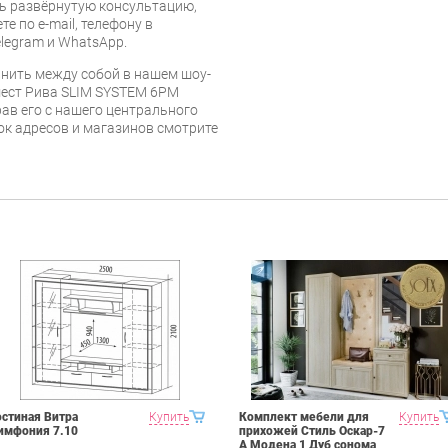
ь развёрнутую консультацию,
е по e-mail, телефону в
legram и WhatsApp.
нить между собой в нашем шоу-
 мест Рива SLIM SYSTEM 6РМ
ав его с нашего центрального
сок адресов и магазинов смотрите
остиная Витра
Купить
Комплект мебели для
Купить
имфония 7.10
прихожей Стиль Оскар-7
А Модена 1 Дуб сонома