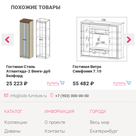
Гостиная Стиль
Гостиная Витра
К
Атлантида-2 Венге-дуб
Симфония 7.10
п
Белфорд
А
с
25 223 ₽
55 482 ₽
Купить
Купить
info@kids-furniture.ru
+7 (903) 000-00-00
КАТАЛОГ
ИНФОРМАЦИЯ
ГОРОДА
Коллекции
О проекте
Весь мир
Диваны
Контакты
Екатеринбург
Комоды
Дизайн
Кресла
Доставка и Оплата
Кровати
Скидки и Акции
Стеллажи
Политика
Пуфы
Гарантия