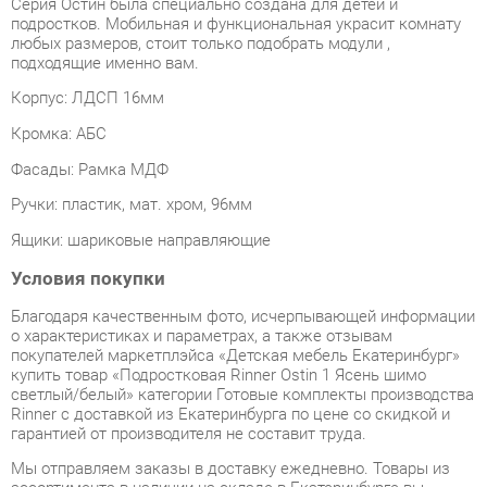
подходящие именно вам.
Корпус: ЛДСП 16мм
Кромка: АБС
Фасады: Рамка МДФ
Ручки: пластик, мат. хром, 96мм
Ящики: шариковые направляющие
Условия покупки
Благодаря качественным фото, исчерпывающей информации
о характеристиках и параметрах, а также отзывам
покупателей маркетплэйса «Детская мебель Екатеринбург»
купить товар «Подростковая Rinner Ostin 1 Ясень шимо
светлый/белый» категории Готовые комплекты производства
Rinner с доставкой из Екатеринбурга по цене со скидкой и
гарантией от производителя не составит труда.
Мы отправляем заказы в доставку ежедневно. Товары из
ассортимента в наличии на складе в Екатеринбурге вы
получите не позднее
48-ми часов
с момента оформления
заказа. Дополнительно вы можете заказать подъём на этаж
и сборку мебельных изделий.