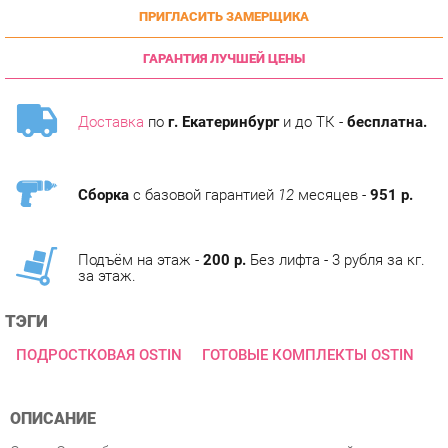
ГАРАНТИЯ ЛУЧШЕЙ ЦЕНЫ
Доставка
по
г. Екатеринбург
и до ТК -
бесплатна.
Сборка
с базовой гарантией
12
месяцев -
951 р.
Подъём на этаж -
200 р.
Без лифта - 3 рубля за кг.
за этаж.
ТЭГИ
ПОДРОСТКОВАЯ OSTIN
ГОТОВЫЕ КОМПЛЕКТЫ OSTIN
ОПИСАНИЕ
Серия Остин была специально создана для детей и
подростков. Мобильная и функциональная украсит комнату
любых размеров, стоит только подобрать модули ,