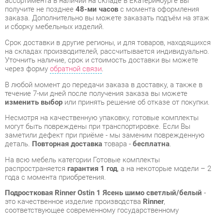
Срок доставки в другие регионы, и для товаров, находящихся
на складах производителей, рассчитывается индивидуально.
Уточнить наличие, срок и стоимость доставки вы можете
через форму
обратной связи
.
В любой момент до передачи заказа в доставку, а также в
течение 7-ми дней после получения заказа вы можете
изменить выбор
или принять решение об отказе от покупки.
Несмотря на качественную упаковку, готовые комплекты
могут быть повреждены при транспортировке. Если Вы
заметили дефект при приёме - мы заменим поврежденную
деталь.
Повторная доставка
товара -
бесплатна
.
На всю мебель категории Готовые комплекты
распространяется
гарантия 1 год
, а на некоторые модели – 2
года с момента приобретения.
Подростковая Rinner Ostin 1 Ясень шимо светлый/белый
-
это качественное изделие производства
Rinner
,
соответствующее современному государственному
стандарту.
Надеемся, вы останетесь довольны вашим приобретением, и
будем рады, если вы оставите отзыв об опыте его
использования, который поможет сориентироваться нашим
будущим покупателям.