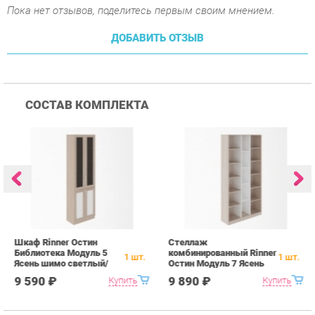
СОСТАВ КОМПЛЕКТА
Шкаф Rinner Остин
Стеллаж
С
Библиотека Модуль 5
комбинированный Rinner
R
1
шт.
1
шт.
Ясень шимо светлый/
Остин Модуль 7 Ясень
Я
белый
шимо светлый/белый
б
9 590 ₽
9 890 ₽
Купить
Купить
ПОХОЖИЕ ТОВАРЫ