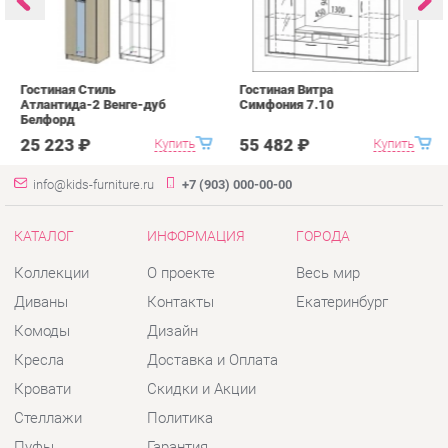
с
25 223 ₽
55 482 ₽
Купить
Купить
info@kids-furniture.ru
+7 (903) 000-00-00
КАТАЛОГ
ИНФОРМАЦИЯ
ГОРОДА
Коллекции
О проекте
Весь мир
Диваны
Контакты
Екатеринбург
Комоды
Дизайн
Кресла
Доставка и Оплата
Кровати
Скидки и Акции
Стеллажи
Политика
Пуфы
Гарантия
Столы
Помощь
Стулья
Тумбы
Шкафы
Комплектующие