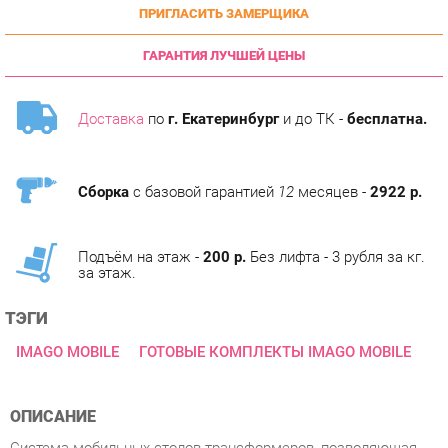
ГАРАНТИЯ ЛУЧШЕЙ ЦЕНЫ
Доставка
по
г. Екатеринбург
и до ТК -
бесплатна.
Сборка
с базовой гарантией
12
месяцев -
2922 р.
Подъём на этаж -
200 р.
Без лифта - 3 рубля за кг.
за этаж.
ТЭГИ
IMAGO MOBILE
ГОТОВЫЕ КОМПЛЕКТЫ IMAGO MOBILE
ОПИСАНИЕ
Система мобильных столов-трансформеров, позволяющая
легко менять не только планировку помещений, но и их
назначение. Полноценные рабочие места, зал для
совещаний, учебный класс а может быть, просто свободное