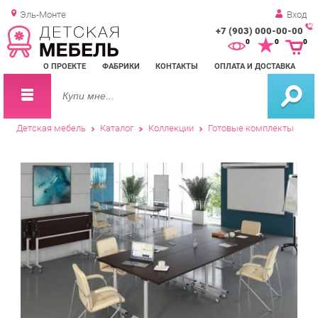
Эль-Монте
Вход
+7 (903) 000-00-00
Зак
0
0
0
обр
О ПРОЕКТЕ
ФАБРИКИ
КОНТАКТЫ
ОПЛАТА И ДОСТАВКА
зво
Детская мебель
Каталог
Коллекции
Готовые комплекты