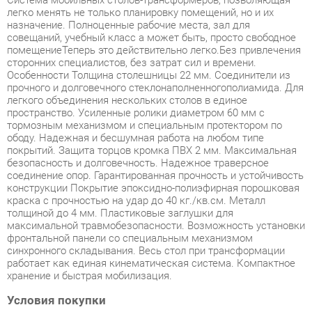
помещениеТеперь это действительно легко.Без привлечения
сторонних специалистов, без затрат сил и времени.
Особенности Толщина столешницы 22 мм. Соединители из
прочного и долговечного стеклонаполненногополиамида. Для
легкого объединения нескольких столов в единое
пространство. Усиленные ролики диаметром 60 мм с
тормозным механизмом и специальным протектором по
ободу. Надежная и бесшумная работа на любом типе
покрытий. Защита торцов кромка ПВХ 2 мм. Максимальная
безопасность и долговечность. Надежное траверсное
соединение опор. Гарантированная прочность и устойчивость
конструкции Покрытие эпоксидно-полиэфирная порошковая
краска с прочностью на удар до 40 кг./кв.см. Металл
толщиной до 4 мм. Пластиковые заглушки для
максимальной травмобезопасности. Возможность установки
фронтальной панели со специальным механизмом
синхронного складывания. Весь стол при трансформации
работает как единая кинематическая система. Компактное
хранение и быстрая мобилизация.
Условия покупки
Благодаря качественным фото, исчерпывающей информации
о характеристиках и параметрах, а также отзывам
покупателей маркетплэйса «Детская мебель Екатеринбург»
купить товар «Комплект мебели для офиса Skyland Imago