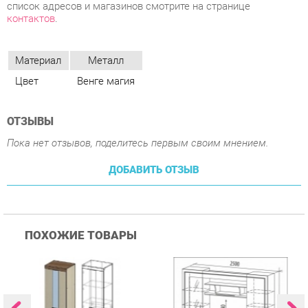
Цвет
Венге магия
ОТЗЫВЫ
Пока нет отзывов, поделитесь первым своим мнением.
ДОБАВИТЬ ОТЗЫВ
ПОХОЖИЕ ТОВАРЫ
Гостиная Стиль
Гостиная Витра
К
Атлантида-2 Венге-дуб
Симфония 7.10
п
Белфорд
А