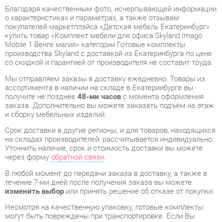
Mobile 1 Венге магия» категории Готовые комплекты
производства Skyland с доставкой из Екатеринбурга по цене
со скидкой и гарантией от производителя не составит труда.
Мы отправляем заказы в доставку ежедневно. Товары из
ассортимента в наличии на складе в Екатеринбурге вы
получите не позднее
48-ми часов
с момента оформления
заказа. Дополнительно вы можете заказать подъём на этаж
и сборку мебельных изделий.
Срок доставки в другие регионы, и для товаров, находящихся
на складах производителей, рассчитывается индивидуально.
Уточнить наличие, срок и стоимость доставки вы можете
через форму
обратной связи
.
В любой момент до передачи заказа в доставку, а также в
течение 7-ми дней после получения заказа вы можете
изменить выбор
или принять решение об отказе от покупки.
Несмотря на качественную упаковку, готовые комплекты
могут быть повреждены при транспортировке. Если Вы
заметили дефект при приёме - мы заменим поврежденную
деталь.
Повторная доставка
товара -
бесплатна
.
На всю мебель категории Готовые комплекты
распространяется
гарантия 1 год
, а на некоторые модели – 2
года с момента приобретения.