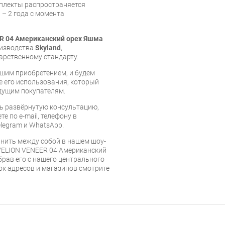
мплекты распространяется
 – 2 года с момента
ER 04 Американский орех Яшма
оизводства
Skyland
,
арственному стандарту.
шим приобретением, и будем
е его использования, который
дущим покупателям.
ь развёрнутую консультацию,
е по e-mail, телефону в
legram и WhatsApp.
нить между собой в нашем шоу-
 VELION VENEER 04 Американский
брав его с нашего центрального
сок адресов и магазинов смотрите