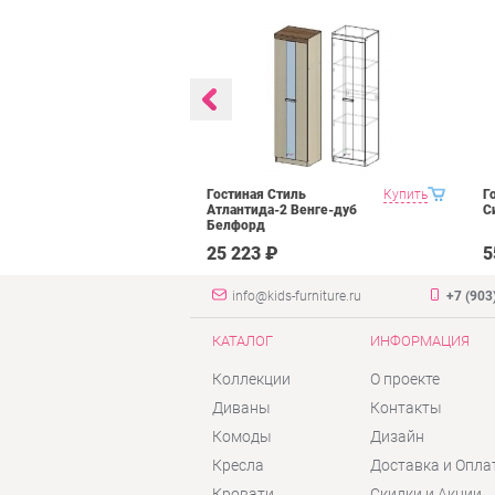
 Domani
Купить
Гостиная Стиль
Купить
Г
рех донской
Атлантида-2 Венге-дуб
С
Белфорд
₽
25 223 ₽
5
info@kids-furniture.ru
+7 (903
КАТАЛОГ
ИНФОРМАЦИЯ
Коллекции
О проекте
Диваны
Контакты
Комоды
Дизайн
Кресла
Доставка и Опла
Кровати
Скидки и Акции