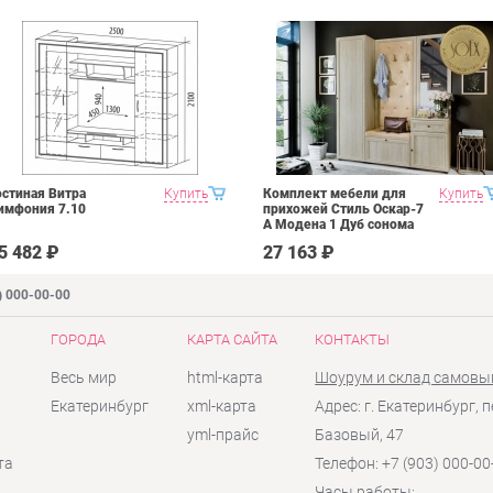
остиная Витра
Купить
Комплект мебели для
Купить
имфония 7.10
прихожей Стиль Оскар-7
А Модена 1 Дуб сонома
светлый Крем
5 482 ₽
27 163 ₽
) 000-00-00
ГОРОДА
КАРТА САЙТА
КОНТАКТЫ
Весь мир
html-карта
Шоурум и склад самовы
Екатеринбург
xml-карта
Адрес: г. Екатеринбург, п
yml-прайс
Базовый, 47
та
Телефон: +7 (903) 000-00
Часы работы: