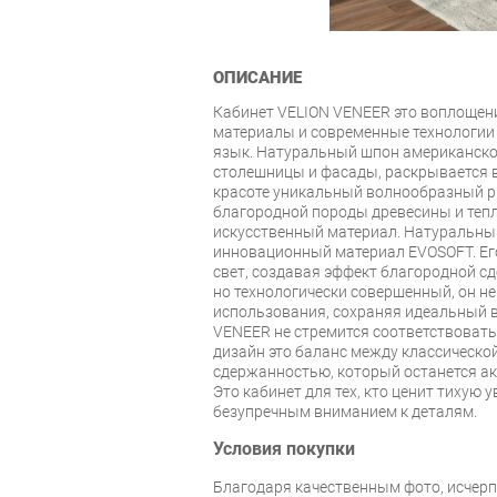
ОПИСАНИЕ
Кабинет VELION VENEER это воплощени
материалы и современные технологии
язык. Натуральный шпон американско
столешницы и фасады, раскрывается в
красоте уникальный волнообразный р
благородной породы древесины и тепл
искусственный материал. Натуральны
инновационный материал EVOSOFT. Ег
свет, создавая эффект благородной с
но технологически совершенный, он н
использования, сохраняя идеальный в
VENEER не стремится соответствоват
дизайн это баланс между классическо
сдержанностью, который останется ак
Это кабинет для тех, кто ценит тихую 
безупречным вниманием к деталям.
Условия покупки
Благодаря качественным фото, исче