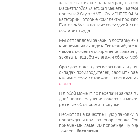
характеристиках и параметрах, а так
маркетплэйса «Детская мебель Екатер
приемной Skyland VELION VENEER 04 А
категории Готовые комплекты произво
Екатеринбурга по цене со скидкой и г
составит труда.
Мы отправляем заказы в доставку еже
в наличии на складе в Екатеринбурге 
часов
с момента оформления заказа. 
заказать подъём на этаж и сборку ме
Срок доставки в другие регионы, и дл
складах производителей, рассчитывае
наличие, срок и стоимость доставки 
связи
.
В любой момент до передачи заказа в д
дней после получения заказа вы може
решение об отказе от покупки.
Несмотря на качественную упаковку, 
повреждены при транспортировке. Есл
приёме - мы заменим поврежденную д
товара -
бесплатна
.