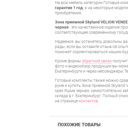
На всю мебель категории Готовые ко
гарантия 1 год
, а на некоторые модели
приобретения.
Зона приемной Skyland VELION VENE
черная
- это качественное изделие пр
соответствующее современному госуд
Надеемся, вы останетесь довольны ва
рады, если вы оставите отзыв об опыт
поможет сориентироваться нашим бу
Кроме формы
обратной связи
получит
фото и видеообзор продукции вы может
Екатеринбурге и через мессенджеры Te
Готовые комплекты также можно срав
руме и купить Зона приемной Skyland
орех Яшма черная, самостоятельно за
склада в г. Екатеринбург. Полный спи
на странице
контактов
.
ПОХОЖИЕ ТОВАРЫ