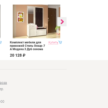
Комплект мебели для
Купить
Гостиная 2 Domani
прихожей Стиль Оскар-7
Ливорно Дуб сонома
А Модена 3 Дуб сонома
светлый Крем
20 128 ₽
65 590 ₽
воза
ер.
-00