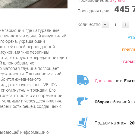
Производитель:
Skyland
445 
Последняя цена:
-
+
Количество:
е гармонии, где натуральные
 сливаются в единый визуальный
УТО
го ореха, украшающий
о всей своей первозданной
ПРИГЛ
исунок, мягкие переливы
ота, которую не передаст ни один
ГАРАН
й шпон обрамляет
о матовая глубина поглощает
держанности. Тактильно мягкий,
е боится ежедневного
Доставка
по
г. Екат
ид даже спустя годы. VELION
ь сиюминутным трендам. Его
й элегантностью и современной
туальным и через десятилетия.
Сборка
с базовой г
уверенность вещей, созданных с
Подъём на этаж -
20
рпывающей информации о