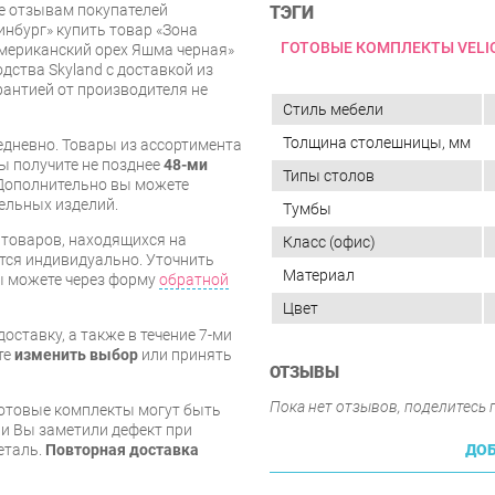
же отзывам покупателей
ТЭГИ
инбург» купить товар «Зона
ГОТОВЫЕ КОМПЛЕКТЫ VELI
мериканский орех Яшма черная»
дства Skyland с доставкой из
арантией от производителя не
Стиль мебели
Толщина столешницы, мм
дневно. Товары из ассортимента
вы получите не позднее
48-ми
Типы столов
Дополнительно вы можете
бельных изделий.
Тумбы
я товаров, находящихся на
Класс (офис)
тся индивидуально. Уточнить
Материал
вы можете через форму
обратной
Цвет
оставку, а также в течение 7-ми
те
изменить выбор
или принять
ОТЗЫВЫ
Пока нет отзывов, поделитесь
готовые комплекты могут быть
и Вы заметили дефект при
ДОБ
еталь.
Повторная доставка