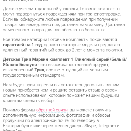
товара, мы немедленно предоставим вам замену. Доставка
замененного товара для вас абсолютно бесплатна.
Все товары категории Готовые комплекты покрываются
гарантией на 1 год
, однако некоторые модели предлагают
удлиненный гарантийный срок до 2 лет с момента покупки.
Детская Трия Марвин комплект 1 Глиняный серый/Белый/
Яблоня Беллуно
- это высококачественный продукт,
изготовленный
Трия
, соответствующий актуальным
государственным стандартам.
Нам будет приятно, если вы останетесь довольны вашим
новым приобретением и решите оставить отзыв о своем
опыте использования, который поможет нашим будущим
клиентам сделать выбор.
Помимо формы
обратной связи
, вы можете получить
дополнительную информацию, фотографии и обзоры
продукции по электронной почте, по телефону в
Екатеринбурге или через мессенджеры Skype, Telegram и
WhatsApp.
Вы можете оценить и сравнить разные Готовые комплекты в
нашем шоу-руме, а затем приобрести Детская Трия Марвин
комплект 1 Глиняный серый/Белый/Яблоня Беллуно,
самостоятельно забрав его со склада в Екатеринбурге. Вся