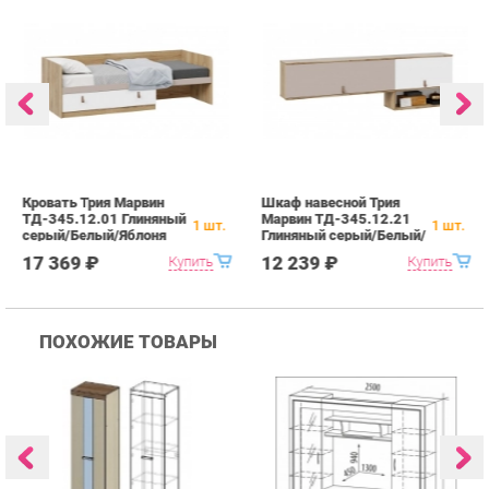
Кровать Трия Марвин
Шкаф навесной Трия
С
ТД-345.12.01 Глиняный
Марвин ТД-345.12.21
М
1
шт.
1
шт.
серый/Белый/Яблоня
Глиняный серый/Белый/
Г
Беллуно
Яблоня Беллуно
Я
17 369 ₽
12 239 ₽
Купить
Купить
ПОХОЖИЕ ТОВАРЫ
Гостиная Стиль
Гостиная Витра
К
Атлантида-2 Венге-дуб
Симфония 7.10
п
Белфорд
А
с
25 223 ₽
55 482 ₽
Купить
Купить