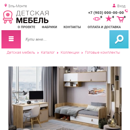
Эль-Монте
Вход
+7 (903) 000-00-00
Зак
0
0
0
обр
О ПРОЕКТЕ
ФАБРИКИ
КОНТАКТЫ
ОПЛАТА И ДОСТАВКА
зво
Детская мебель
Каталог
Коллекции
Готовые комплекты