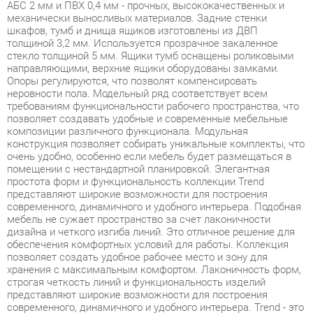
стекло толщиной 5 мм. Ящики тумб оснащены роликовыми
направляющими, верхние ящики оборудованы замками.
Опоры регулируются, что позволят компенсировать
неровности пола. Модельный ряд соответствует всем
требованиям функциональности рабочего пространства, что
позволяет создавать удобные и современные мебельные
композиции различного функционала. Модульная
конструкция позволяет собирать уникальные комплекты, что
очень удобно, особенно если мебель будет размещаться в
помещении с нестандартной планировкой. Элегантная
простота форм и функциональность коллекции Trend
представляют широкие возможности для построения
современного, динамичного и удобного интерьера. Подобная
мебель не сужает пространство за счет лаконичности
дизайна и четкого изгиба линий. Это отличное решение для
обеспечения комфортных условий для работы. Коллекция
позволяет создать удобное рабочее место и зону для
хранения с максимальным комфортом. Лаконичность форм,
строгая четкость линий и функциональность изделий
представляют широкие возможности для построения
современного, динамичного и удобного интерьера. Trend - это
отличное решение для обеспечения комфортных условий для
работы, а также современное и качественное оснащение для
офиса в формате open-space, переговорной зоны и
отдельного кабинета, позволяющее оптимизировать
пространство без ущерба для функциональности и удобства.