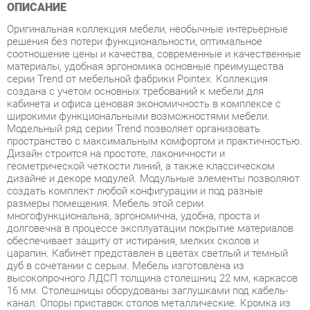
решения без потери функциональности, оптимальное
соотношение цены и качества, современные и качественные
материалы, удобная эргономика основные преимущества
серии Trend от мебельной фабрики Pointex. Коллекция
создана с учетом основных требований к мебели для
кабинета и офиса ценовая экономичность в комплексе с
широкими функциональными возможностями мебели.
Модельный ряд серии Trend позволяет организовать
пространство с максимальным комфортом и практичностью.
Дизайн строится на простоте, лаконичности и
геометрической четкости линий, а также классическом
дизайне и декоре модулей. Модульные элементы позволяют
создать комплект любой конфигурации и под разные
размеры помещения. Мебель этой серии
многофункциональна, эргономична, удобна, проста и
долговечна в процессе эксплуатации покрытие материалов
обеспечивает защиту от истирания, мелких сколов и
царапин. Кабинет представлен в цветах светлый и темный
дуб в сочетании с серым. Мебель изготовлена из
высокопрочного ЛДСП толщина столешниц 22 мм, каркасов
16 мм. Столешницы оборудованы заглушками под кабель-
канал. Опоры приставок столов металлические. Кромка из
АБС 2 мм и ПВХ 0,4 мм - прочных, высококачественных и
механически выносливых материалов. Задние стенки
шкафов, тумб и днища ящиков изготовлены из ДВП
толщиной 3,2 мм. Используется прозрачное закаленное