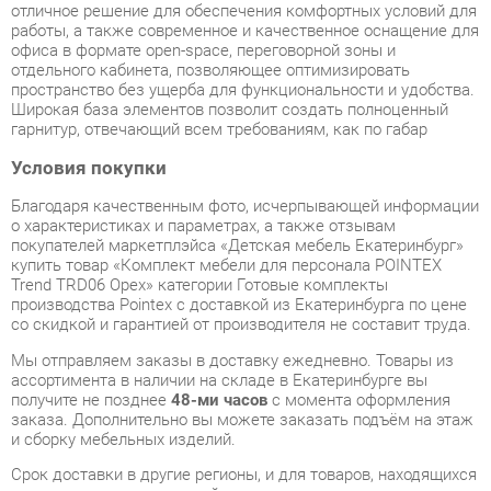
Широкая база элементов позволит создать полноценный
гарнитур, отвечающий всем требованиям, как по габар
Условия покупки
Благодаря качественным фото, исчерпывающей информации
о характеристиках и параметрах, а также отзывам
покупателей маркетплэйса «Детская мебель Екатеринбург»
купить товар «Комплект мебели для персонала POINTEX
Trend TRD06 Орех» категории Готовые комплекты
производства Pointex с доставкой из Екатеринбурга по цене
со скидкой и гарантией от производителя не составит труда.
Мы отправляем заказы в доставку ежедневно. Товары из
ассортимента в наличии на складе в Екатеринбурге вы
получите не позднее
48-ми часов
с момента оформления
заказа. Дополнительно вы можете заказать подъём на этаж
и сборку мебельных изделий.
Срок доставки в другие регионы, и для товаров, находящихся
на складах производителей, рассчитывается индивидуально.
Уточнить наличие, срок и стоимость доставки вы можете
через форму
обратной связи
.
В любой момент до передачи заказа в доставку, а также в
течение 7-ми дней после получения заказа вы можете
изменить выбор
или принять решение об отказе от покупки.