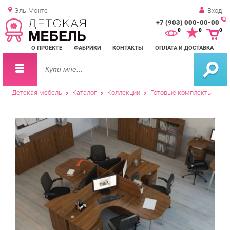
Эль-Монте
Вход
+7 (903) 000-00-00
Зак
0
0
0
обр
О ПРОЕКТЕ
ФАБРИКИ
КОНТАКТЫ
ОПЛАТА И ДОСТАВКА
зво
Детская мебель
Каталог
Коллекции
Готовые комплекты