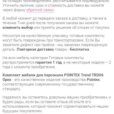
Несмотря на качественную упаковку, готовые комплекты
могут быть повреждены при транспортировке. Если Вы
заметили дефект при приёме - мы заменим поврежденную
деталь.
Повторная доставка
товара -
бесплатна
.
На всю мебель категории Готовые комплекты
распространяется
гарантия 1 год
, а на некоторые модели – 2
года с момента приобретения.
Комплект мебели для персонала POINTEX Trend TRD06
Орех
- это качественное изделие производства
Pointex
,
соответствующее современному государственному
стандарту.
Надеемся, вы останетесь довольны вашим приобретением, и
будем рады, если вы оставите отзыв об опыте его
использования, который поможет сориентироваться нашим
будущим покупателям.
Кроме формы
обратной связи
получить развёрнутую
консультацию, фото и видеообзор продукции вы можете по
e-mail, телефону в Екатеринбурге и через мессенджеры
Telegram и WhatsApp.
Готовые комплекты также можно сравнить между собой в
нашем шоу-руме и купить Комплект мебели для персонала