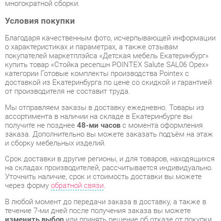
о характеристиках и параметрах, а также отзывам
покупателей маркетплэйса «Детская мебель Екатеринбург»
купить товар «Стойка ресепшн POINTEX Salute SAL06 Орех»
категории Готовые комплекты производства Pointex с
доставкой из Екатеринбурга по цене со скидкой и гарантией
от производителя не составит труда.
Мы отправляем заказы в доставку ежедневно. Товары из
ассортимента в наличии на складе в Екатеринбурге вы
получите не позднее
48-ми часов
с момента оформления
заказа. Дополнительно вы можете заказать подъём на этаж
и сборку мебельных изделий.
Срок доставки в другие регионы, и для товаров, находящихся
на складах производителей, рассчитывается индивидуально.
Уточнить наличие, срок и стоимость доставки вы можете
через форму
обратной связи
.
В любой момент до передачи заказа в доставку, а также в
течение 7-ми дней после получения заказа вы можете
изменить выбор
или принять решение об отказе от покупки.
Несмотря на качественную упаковку, готовые комплекты
могут быть повреждены при транспортировке. Если Вы
заметили дефект при приёме - мы заменим поврежденную
деталь.
Повторная доставка
товара -
бесплатна
.