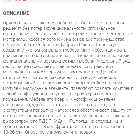
Оригинальная коллекция мебели, необычные интерьерные
решения без потери функциональности, оптимальное
соотношение цены и качества, современные и качественные
материалы, удобная эргономика основные преимущества
серии Salute от мебельной фабрики Pointex. Коллекция
создана с учетом основных требований к мебели для зоны
приемной ценовая экономичность в комплексе с широкими
функциональными возможностями мебели. Модельный ряд
серии Salute позволяет организовать пространство с
максимальным комфортом и практичностью. Дизайн
строится на простоте, лаконичности и геометрической
четкости линий, а также классическом дизайне и декоре
модулей. Модульные элементы позволяют создать комплект
любой конфигурации и под разные размеры и задачи
помещения. Мебель этой серии многофункциональна,
эргономична, удобна, проста и долговечна в процессе
эксплуатации покрытие материалов обеспечивает защиту от
истирания, мелких сколов и царапин. Мебель изготовлена из
высокопрочного ЛДСП, МДФ, HPL толщина столешниц и
топов составляет 18 мм, фронтальных панелей и боковин
18/36 мм. Опоры регулируются, что позволят
компенсировать неровности пола. Модельный ряд стоек
ресепшен Salute соответствует всем требованиям
функциональности рабочего пространства, что позволяет
создавать удобные и современные мебельные композиции.