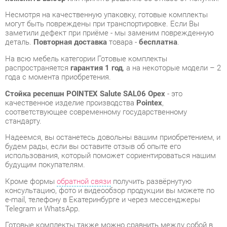
На всю мебель категории Готовые комплекты
распространяется
гарантия 1 год
, а на некоторые модели – 2
года с момента приобретения.
Стойка ресепшн POINTEX Salute SAL06 Орех
- это
качественное изделие производства
Pointex
,
соответствующее современному государственному
стандарту.
Надеемся, вы останетесь довольны вашим приобретением, и
будем рады, если вы оставите отзыв об опыте его
использования, который поможет сориентироваться нашим
будущим покупателям.
Кроме формы
обратной связи
получить развёрнутую
консультацию, фото и видеообзор продукции вы можете по
e-mail, телефону в Екатеринбурге и через мессенджеры
Telegram и WhatsApp.
Готовые комплекты также можно сравнить между собой в
нашем шоу-руме и купить Стойка ресепшн POINTEX Salute
SAL06 Орех, самостоятельно забрав его с нашего
центрального склада в г. Екатеринбург. Полный список
адресов и магазинов смотрите на странице
контактов
.
Стиль мебели
Современный