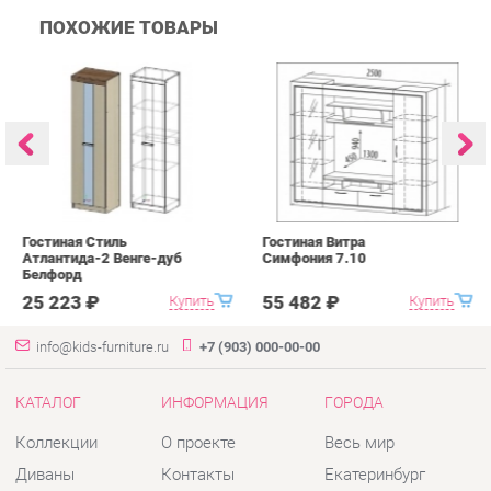
Гостиная Стиль
Гостиная Витра
К
Атлантида-2 Венге-дуб
Симфония 7.10
п
Белфорд
А
с
25 223 ₽
55 482 ₽
Купить
Купить
info@kids-furniture.ru
+7 (903) 000-00-00
КАТАЛОГ
ИНФОРМАЦИЯ
ГОРОДА
Коллекции
О проекте
Весь мир
Диваны
Контакты
Екатеринбург
Комоды
Дизайн
Кресла
Доставка и Оплата
Кровати
Скидки и Акции
Стеллажи
Политика
Пуфы
Гарантия
Столы
Помощь