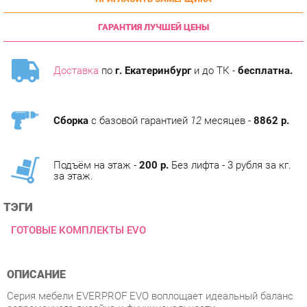
ГАРАНТИЯ ЛУЧШЕЙ ЦЕНЫ
Доставка
по
г. Екатеринбург
и до ТК -
бесплатна.
Сборка
с базовой гарантией
12
месяцев -
8862 р.
Подъём на этаж -
200 р.
Без лифта - 3 рубля за кг.
за этаж.
ТЭГИ
ГОТОВЫЕ КОМПЛЕКТЫ EVO
ОПИСАНИЕ
Серия мебели EVERPROF EVO воплощает идеальный баланс
современного дизайна и функциональности.
Минималистичный стиль, чистые линии и внимание к
деталям делают её отличным выбором для офисов и
домашних кабинетов. В производстве используются