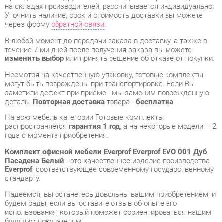
В любой момент до передачи заказа в доставку, а также в
течение 7-ми дней после получения заказа вы можете
изменить выбор
или принять решение об отказе от покупки.
Несмотря на качественную упаковку, готовые комплекты
могут быть повреждены при транспортировке. Если Вы
заметили дефект при приёме - мы заменим поврежденную
деталь.
Повторная доставка
товара -
бесплатна
.
На всю мебель категории Готовые комплекты
распространяется
гарантия 1 год
, а на некоторые модели – 2
года с момента приобретения.
Комплект офисной мебели Everprof Everprof EVO 001 Дуб
Пасадена Белый
- это качественное изделие производства
Everprof
, соответствующее современному государственному
стандарту.
Надеемся, вы останетесь довольны вашим приобретением, и
будем рады, если вы оставите отзыв об опыте его
использования, который поможет сориентироваться нашим
будущим покупателям.
Кроме формы
обратной связи
получить развёрнутую
консультацию, фото и видеообзор продукции вы можете по
e-mail, телефону в Екатеринбурге и через мессенджеры
Telegram и WhatsApp.