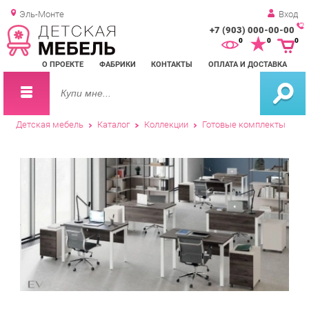
Эль-Монте
Вход
+7 (903) 000-00-00
Зак
0
0
0
обр
О ПРОЕКТЕ
ФАБРИКИ
КОНТАКТЫ
ОПЛАТА И ДОСТАВКА
зво
Детская мебель
Каталог
Коллекции
Готовые комплекты