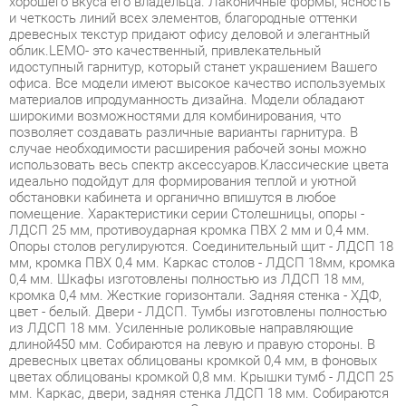
идоступный гарнитур, который станет украшением Вашего
офиса. Все модели имеют высокое качество используемых
материалов ипродуманность дизайна. Модели обладают
широкими возможностями для комбинирования, что
позволяет создавать различные варианты гарнитура. В
случае необходимости расширения рабочей зоны можно
использовать весь спектр аксессуаров.Классические цвета
идеально подойдут для формирования теплой и уютной
обстановки кабинета и органично впишутся в любое
помещение. Характеристики серии Столешницы, опоры -
ЛДСП 25 мм, противоударная кромка ПВХ 2 мм и 0,4 мм.
Опоры столов регулируются. Соединительный щит - ЛДСП 18
мм, кромка ПВХ 0,4 мм. Каркас столов - ЛДСП 18мм, кромка
0,4 мм. Шкафы изготовлены полностью из ЛДСП 18 мм,
кромка 0,4 мм. Жесткие горизонтали. Задняя стенка - ХДФ,
цвет - белый. Двери - ЛДСП. Тумбы изготовлены полностью
из ЛДСП 18 мм. Усиленные роликовые направляющие
длиной450 мм. Собираются на левую и правую стороны. В
древесных цветах облицованы кромкой 0,4 мм, в фоновых
цветах облицованы кромкой 0,8 мм. Крышки тумб - ЛДСП 25
мм. Каркас, двери, задняя стенка ЛДСП 18 мм. Собираются
на левую и правую стороны. Экраны и надставка
изготовлены полностью из ЛДСП 18 мм. В древесных цветах
облицованы кромкой 0,4 мм, в однотонных цветах
облицованы кромкой 0,8 мм.