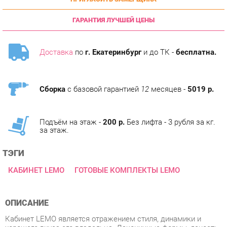
ГАРАНТИЯ ЛУЧШЕЙ ЦЕНЫ
Доставка
по
г. Екатеринбург
и до ТК -
бесплатна.
Сборка
с базовой гарантией
12
месяцев -
5019 р.
Подъём на этаж -
200 р.
Без лифта - 3 рубля за кг.
за этаж.
ТЭГИ
КАБИНЕТ LEMO
ГОТОВЫЕ КОМПЛЕКТЫ LEMO
ОПИСАНИЕ
Кабинет LEMO является отражением стиля, динамики и
хорошего вкуса его владельца. Лаконичные формы, ясность
и четкость линий всех элементов, благородные оттенки
древесных текстур придают офису деловой и элегантный
облик.LEMO- это качественный, привлекательный