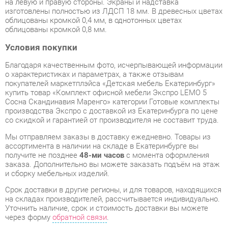
Условия покупки
Благодаря качественным фото, исчерпывающей информации
о характеристиках и параметрах, а также отзывам
покупателей маркетплэйса «Детская мебель Екатеринбург»
купить товар «Комплект офисной мебели Экспро LEMO 5
Сосна Скандинавия Маренго» категории Готовые комплекты
производства Экспро с доставкой из Екатеринбурга по цене
со скидкой и гарантией от производителя не составит труда.
Мы отправляем заказы в доставку ежедневно. Товары из
ассортимента в наличии на складе в Екатеринбурге вы
получите не позднее
48-ми часов
с момента оформления
заказа. Дополнительно вы можете заказать подъём на этаж
и сборку мебельных изделий.
Срок доставки в другие регионы, и для товаров, находящихся
на складах производителей, рассчитывается индивидуально.
Уточнить наличие, срок и стоимость доставки вы можете
через форму
обратной связи
.
В любой момент до передачи заказа в доставку, а также в
течение 7-ми дней после получения заказа вы можете
изменить выбор
или принять решение об отказе от покупки.
Несмотря на качественную упаковку, готовые комплекты