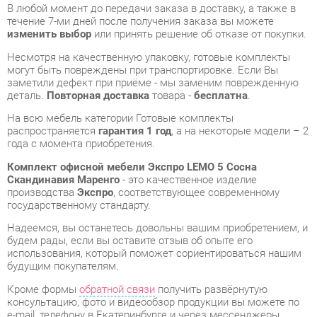
могут быть повреждены при транспортировке. Если Вы
заметили дефект при приёме - мы заменим поврежденную
деталь.
Повторная доставка
товара -
бесплатна
.
На всю мебель категории Готовые комплекты
распространяется
гарантия 1 год
, а на некоторые модели – 2
года с момента приобретения.
Комплект офисной мебели Экспро LEMO 5 Сосна
Скандинавия Маренго
- это качественное изделие
производства
Экспро
, соответствующее современному
государственному стандарту.
Надеемся, вы останетесь довольны вашим приобретением, и
будем рады, если вы оставите отзыв об опыте его
использования, который поможет сориентироваться нашим
будущим покупателям.
Кроме формы
обратной связи
получить развёрнутую
консультацию, фото и видеообзор продукции вы можете по
e-mail, телефону в Екатеринбурге и через мессенджеры
Telegram и WhatsApp.
Готовые комплекты также можно сравнить между собой в
нашем шоу-руме и купить Комплект офисной мебели Экспро
LEMO 5 Сосна Скандинавия Маренго, самостоятельно забрав
его с нашего центрального склада в г. Екатеринбург. Полный