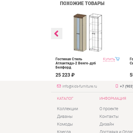
ПОХОЖИЕ ТОВАРЫ
BTS Багира
Купить
Гостиная Стиль
Купить
Г
Атлантида-2 Венге-дуб
С
Белфорд
₽
25 223 ₽
5
info@kids-furniture.ru
+7 (903
КАТАЛОГ
ИНФОРМАЦИЯ
Коллекции
О проекте
Диваны
Контакты
Комоды
Дизайн
Кресла
Доставка и Опла