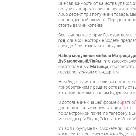
Вне зависимости от качества упаковк
получить повреждения во время перев
либо дефект при получении товара, м
поврежденный элемент. Передоставлен
стоить вам ни копейки.
Все товары категории Готовые компл
год
, однако некоторые модели предл
срок до 2 лет с момента покупки.
Набор модульной мебели Матрица дл
Дуб молочный/Лайм
- это высококаче
изготовленный
Матрица
, соответств
государственным стандартам.
Нам будет приятно, если вы останет
приобретением и решите оставить отз
который поможет нашим будущим кли
В дополнение к нашей форме
обратной
дополнительные консультации, фотог
по электронной почте, по телефону в Е
мессенджеры Skype, Telegram и WhatsA
У нас в шоу-руме вы сможете лично с
комплекты, после чего можно будет п