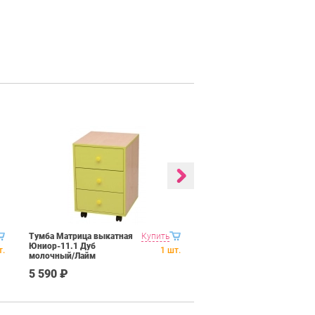
Тумба Матрица выкатная
Купить
Стол Матрица
Юниор-11.1 Дуб
компьютерный
т.
1
шт.
молочный/Лайм
Юниор-11.1 Дуб
молочный/Лайм
5 590 ₽
5 390 ₽