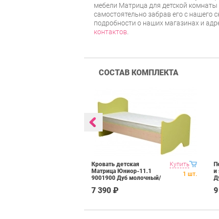
мебели Матрица для детской комнаты
самостоятельно забрав его с нашего с
подробности о наших магазинах и адр
контактов
.
СОСТАВ КОМПЛЕКТА
рица навесная
Купить
Кровать детская
Купить
П
1 Дуб
Матрица Юниор-11.1
и
1
шт.
1
шт.
/Лайм
9001900 Дуб молочный/
Д
Лайм
7 390 ₽
9