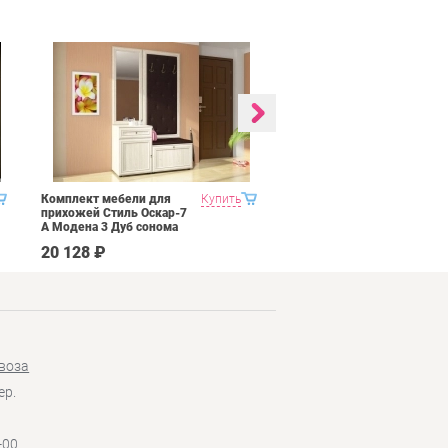
Комплект мебели для
Купить
Гостиная 1 Domani
прихожей Стиль Оскар-7
Ливорно Орех донской
А Модена 3 Дуб сонома
светлый Крем
20 128 ₽
35 590 ₽
воза
ер.
-00