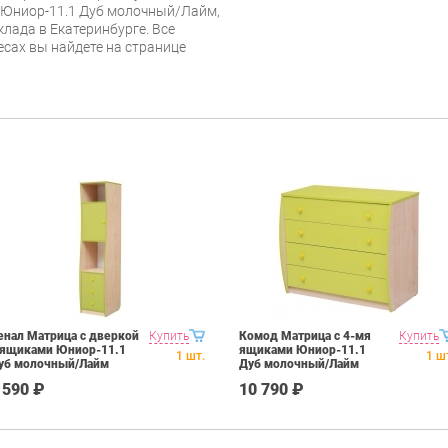
 Юниор-11.1 Дуб молочный/Лайм,
клада в Екатеринбурге. Все
есах вы найдете на странице
енал Матрица с дверкой
Купить
Комод Матрица с 4-мя
Купить
 ящиками Юниор-11.1
ящиками Юниор-11.1
1
шт.
1
ш
уб молочный/Лайм
Дуб молочный/Лайм
 590 ₽
10 790 ₽