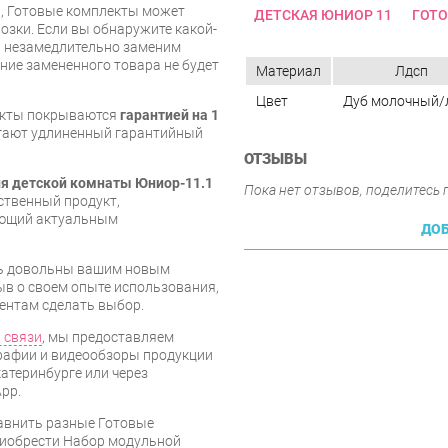
и, Готовые комплекты может
ДЕТСКАЯ ЮНИОР 11
ГОТО
озки. Если вы обнаружите какой-
ы незамедлительно заменим
ие замененного товара не будет
Материал
Лдсп
Цвет
Дуб молочный/
екты покрываются
гарантией на 1
агают удлиненный гарантийный
ОТЗЫВЫ
я детской комнаты Юниор-11.1
Пока нет отзывов, поделитесь
ственный продукт,
ующий актуальным
ДОБ
есь довольны вашим новым
ыв о своем опыте использования,
ентам сделать выбор.
 связи
, мы предоставляем
рафии и видеообзоры продукции
катеринбурге или через
pp.
равнить разные Готовые
риобрести Набор модульной