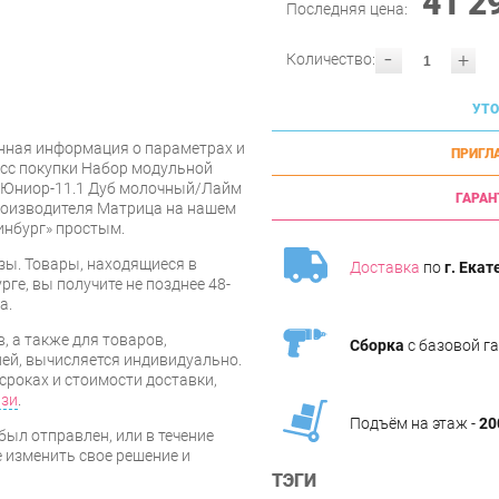
41 2
Последняя цена:
-
+
Количество:
УТО
нная информация о параметрах и
ПРИГЛ
есс покупки Набор модульной
 Юниор-11.1 Дуб молочный/Лайм
ГАРАН
роизводителя Матрица на нашем
инбург» простым.
зы. Товары, находящиеся в
Доставка
по
г. Екат
ге, вы получите не позднее 48-
а.
, а также для товаров,
Сборка
с базовой г
ей, вычисляется индивидуально.
сроках и стоимости доставки,
язи
.
Подъём на этаж -
20
был отправлен, или в течение
е изменить свое решение и
ТЭГИ