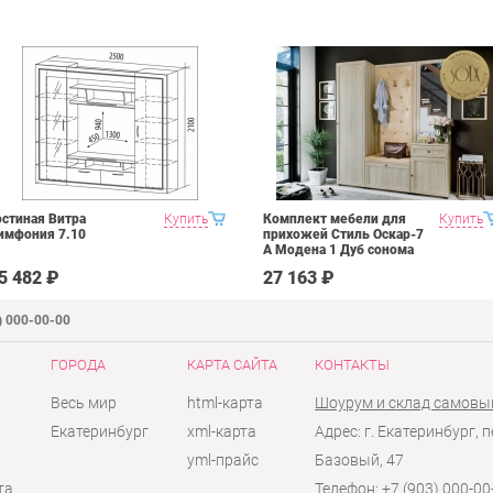
остиная Витра
Купить
Комплект мебели для
Купить
имфония 7.10
прихожей Стиль Оскар-7
А Модена 1 Дуб сонома
светлый Крем
5 482 ₽
27 163 ₽
) 000-00-00
ГОРОДА
КАРТА САЙТА
КОНТАКТЫ
Весь мир
html-карта
Шоурум и склад самовы
Екатеринбург
xml-карта
Адрес: г. Екатеринбург, п
yml-прайс
Базовый, 47
та
Телефон: +7 (903) 000-00