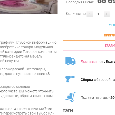
66 6
Последняя цена:
-
+
Количество:
УТО
ПРИГЛ
графиям, глубокой информации о
ГАРАН
приобретение товара Модульная
ный категории Готовые комплекты
тплейсе «Детская мебель
ой покупки.
Доставка
по
г. Екат
 промедлений. Все товары,
е, достигнут вас в течение 48
Сборка
с базовой г
товары со складов
ого учета. Вы можете уточнить
ть доставки, обратившись к нам
Подъём на этаж -
20
ставки, а также в течение 7-ми
ТЭГИ
те пересмотреть свой выбор или