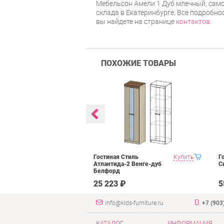
Мебельсон Амели 1 Дуб млечный, само
склада в Екатеринбурге. Все подробно
вы найдете на странице
контактов
.
ПОХОЖИЕ ТОВАРЫ
BTS Багира
Купить
Гостиная Стиль
Купить
Г
Атлантида-2 Венге-дуб
С
Белфорд
₽
25 223 ₽
5
info@kids-furniture.ru
+7 (903
КАТАЛОГ
ИНФОРМАЦИЯ