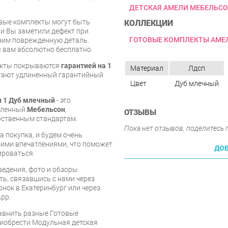
ДЕТСКАЯ АМЕЛИ МЕБЕЛЬС
овые комплекты могут быть
КОЛЛЕКЦИИ
и Вы заметили дефект при
ГОТОВЫЕ КОМПЛЕКТЫ АМЕ
ним поврежденную деталь.
 вам абсолютно бесплатно.
екты покрываются
гарантией на 1
Материал
Лдсп
агают удлиненный гарантийный
Цвет
Дуб млечный
 1 Дуб млечный
- это
овленный
Мебельсон
,
ОТЗЫВЫ
рственным стандартам.
Пока нет отзывов, поделитесь
 покупка, и будем очень
оими впечатлениями, что поможет
ДОБ
ироваться.
едения, фото и обзоры
ть, связавшись с нами через
онок в Екатеринбург или через
pp.
равнить разные Готовые
риобрести Модульная детская