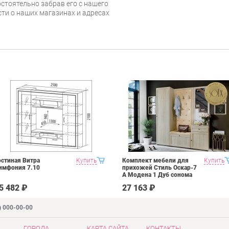
стоятельно забрав его с нашего
сти о наших магазинах и адресах
остиная Витра
Купить
Комплект мебели для
Купить
имфония 7.10
прихожей Стиль Оскар-7
А Модена 1 Дуб сонома
светлый Крем
5 482 ₽
27 163 ₽
) 000-00-00
ГОРОДА
КАРТА САЙТА
КОНТАКТЫ