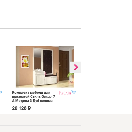
Комплект мебели для
Купить
Гостиная 1 Domani
прихожей Стиль Оскар-7
Ливорно Орех донской
А Модена 3 Дуб сонома
светлый Крем
20 128 ₽
35 590 ₽