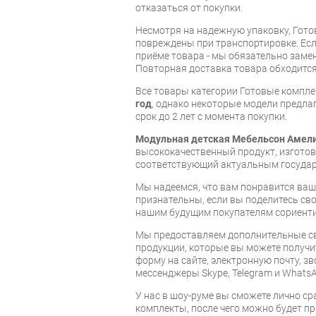
отказаться от покупки.
Несмотря на надежную упаковку, Гот
повреждены при транспортировке. Есл
приёме товара - мы обязательно заме
Повторная доставка товара обходится
Все товары категории Готовые компл
год
, однако некоторые модели предл
срок до 2 лет с момента покупки.
Модульная детская Мебельсон Амели
высококачественный продукт, изгот
соответствующий актуальным госуда
Мы надеемся, что вам понравится ваша
признательны, если вы поделитесь св
нашим будущим покупателям сориент
Мы предоставляем дополнительные св
продукции, которые вы можете получи
форму на сайте, электронную почту, зв
мессенджеры Skype, Telegram и WhatsA
У нас в шоу-руме вы сможете лично с
комплекты, после чего можно будет п