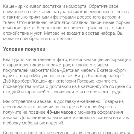
с тактильно приятными фактурами древесного декора и
ткани. Отличительная черта этой спальни лаконичные формы
и мягкие цвета. В её декоре нет ничего кричащего, только
спокойствие и уют. Матрас не входит в состав набора. Вы
можете приобрести его отдельно.
Условия покупки
Благодаря качественным фото, исчерпывающей информации
о характеристиках и параметрах, а также отзывам
покупателей маркетплэйса «Детская мебель Екатеринбург»
купить товар «Модульная спальня Витра Кашемир набор 1
Дуб Кронберг/Кашемир» категории Готовые комплекты
производства Витра с доставкой из Екатеринбурга по цене со
скидкой и гарантией от производителя не составит труда.
Мы отправляем заказы в доставку ежедневно. Товары из
ассортимента в наличии на складе в Екатеринбурге вы
получите не позднее
48-ми часов
с момента оформления
заказа. Дополнительно вы можете заказать подъём на этаж
и сборку мебельных изделий.
Срок доставки в другие регионы, и для товаров, находящихся
на складах производителей, рассчитывается индивидуально.
Уточнить наличие, срок и стоимость доставки вы можете
через форму
обратной связи
.