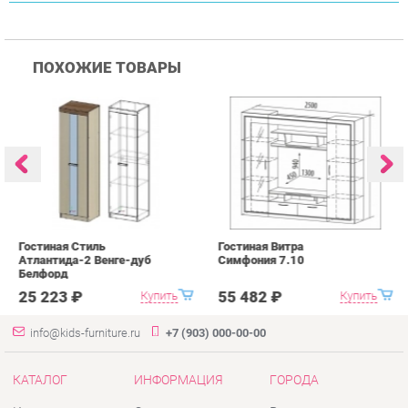
Гостиная Стиль
Гостиная Витра
К
Атлантида-2 Венге-дуб
Симфония 7.10
п
Белфорд
А
с
25 223 ₽
55 482 ₽
Купить
Купить
info@kids-furniture.ru
+7 (903) 000-00-00
КАТАЛОГ
ИНФОРМАЦИЯ
ГОРОДА
Коллекции
О проекте
Весь мир
Диваны
Контакты
Екатеринбург
Комоды
Дизайн
Кресла
Доставка и Оплата
Кровати
Скидки и Акции