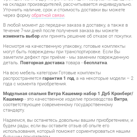
В любой момент до передачи заказа в доставку, а также в
течение 7-ми дней после получения заказа вы можете
изменить выбор
или принять решение об отказе от покупки.
Несмотря на качественную упаковку, готовые комплекты
могут быть повреждены при транспортировке. Если Вы
заметили дефект при приёме - мы заменим поврежденную
деталь.
Повторная доставка
товара -
бесплатна
.
На всю мебель категории Готовые комплекты
распространяется
гарантия 1 год
, а на некоторые модели – 2
года с момента приобретения.
Модульная спальня Витра Кашемир набор 1 Дуб Кронберг/
Кашемир
- это качественное изделие производства
Витра
,
соответствующее современному государственному
стандарту.
Надеемся, вы останетесь довольны вашим приобретением, и
будем рады, если вы оставите отзыв об опыте его
использования, который поможет сориентироваться нашим
будущим покупателям.
Кроме формы
обратной связи
получить развёрнутую
консультацию, фото и видеообзор продукции вы можете по
e-mail, телефону в Екатеринбурге и через мессенджеры
Telegram и WhatsApp.