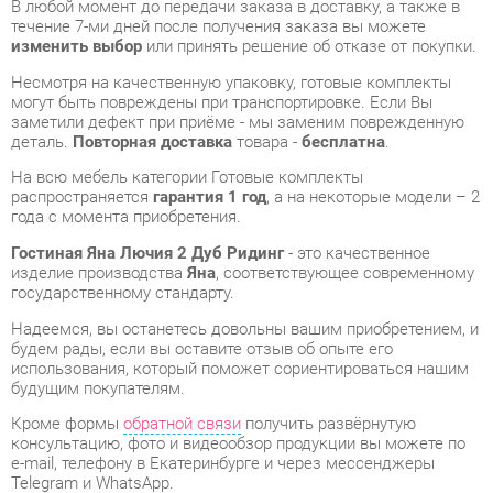
могут быть повреждены при транспортировке. Если Вы
заметили дефект при приёме - мы заменим поврежденную
деталь.
Повторная доставка
товара -
бесплатна
.
На всю мебель категории Готовые комплекты
распространяется
гарантия 1 год
, а на некоторые модели – 2
года с момента приобретения.
Гостиная Яна Лючия 2 Дуб Ридинг
- это качественное
изделие производства
Яна
, соответствующее современному
государственному стандарту.
Надеемся, вы останетесь довольны вашим приобретением, и
будем рады, если вы оставите отзыв об опыте его
использования, который поможет сориентироваться нашим
будущим покупателям.
Кроме формы
обратной связи
получить развёрнутую
консультацию, фото и видеообзор продукции вы можете по
e-mail, телефону в Екатеринбурге и через мессенджеры
Telegram и WhatsApp.
Готовые комплекты также можно сравнить между собой в
нашем шоу-руме и купить Гостиная Яна Лючия 2 Дуб Ридинг,
самостоятельно забрав его с нашего центрального склада в
г. Екатеринбург. Полный список адресов и магазинов