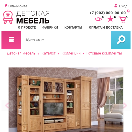
Эль-Монте
Вход
+7 (903) 000-00-00
Зак
0
0
0
обр
О ПРОЕКТЕ
ФАБРИКИ
КОНТАКТЫ
ОПЛАТА И ДОСТАВКА
зво
Детская мебель
Каталог
Коллекции
Готовые комплекты