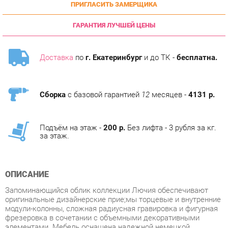
ГАРАНТИЯ ЛУЧШЕЙ ЦЕНЫ
Доставка
по
г. Екатеринбург
и до ТК -
бесплатна.
Сборка
с базовой гарантией
12
месяцев -
4131 р.
Подъём на этаж -
200 р.
Без лифта - 3 рубля за кг.
за этаж.
ОПИСАНИЕ
Запоминающийся облик коллекции Лючия обеспечивают
оригинальные дизайнерские приe;мы торцевые и внутренние
модули-колонны, сложная радиусная гравировка и фигурная
фрезеровка в сочетании с объемными декоративными
элементами. Мебель оснащена надежной немецкой
фурнитурой Hettich и роскошными итальянскими ручками
подсостаренное золото, что является несомненным плюсом
ко всем ее достоинствам.