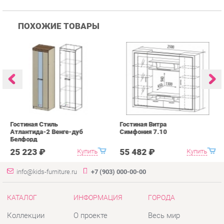
Гостиная Стиль
Гостиная Витра
К
Атлантида-2 Венге-дуб
Симфония 7.10
п
Белфорд
А
с
25 223 ₽
55 482 ₽
Купить
Купить
info@kids-furniture.ru
+7 (903) 000-00-00
КАТАЛОГ
ИНФОРМАЦИЯ
ГОРОДА
Коллекции
О проекте
Весь мир
Диваны
Контакты
Екатеринбург
Комоды
Дизайн
Кресла
Доставка и Оплата
Кровати
Скидки и Акции
Стеллажи
Политика