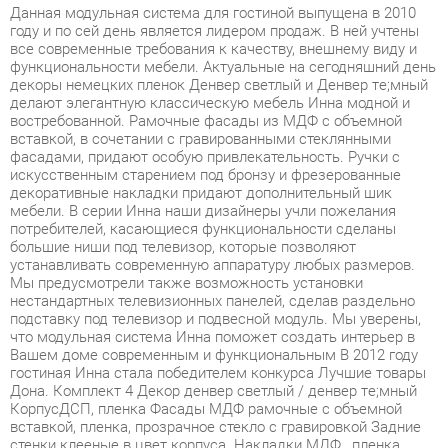
функциональности мебели. Актуальные на сегодняшний день
декоры немецких пленок Денвер светлый и Денвер тe;мный
делают элегантную классическую мебель Инна модной и
востребованной. Рамочные фасады из МДФ с объемной
вставкой, в сочетании с гравированными стеклянными
фасадами, придают особую привлекательность. Ручки с
искусственным старением под бронзу и фрезерованные
декоративные накладки придают дополнительный шик
мебели. В серии Инна наши дизайнеры учли пожелания
потребителей, касающиеся функциональности сделаны
большие ниши под телевизор, которые позволяют
устанавливать современную аппаратуру любых размеров.
Мы предусмотрели также возможность установки
нестандартных телевизионных панелей, сделав раздельно
подставку под телевизор и подвесной модуль. Мы уверены,
что модульная система Инна поможет создать интерьер в
Вашем доме современным и функциональным В 2012 году
гостиная Инна стала победителем конкурса Лучшие товары
Дона. Комплект 4 Декор денвер светлый / денвер тe;мный
КорпусДСП, пленка Фасады МДФ рамочные с объемной
вставкой, пленка, прозрачное стекло с гравировкой Задние
стенки клееные в цвет корпуса. Накладки МДФ , пленка
Способ обработки торцов кромка ПВХ, софтформинг
Фурнитура ручки с искусственным старением под бронзу пр-
во Турция, петли, направляющие роликовые пр-во Россия
Модули 607, 612, 603, 604, 609 Размеры 3968х2248х548