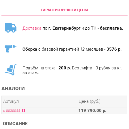
Доставка
по
г. Екатеринбург
и до ТК -
бесплатна.
Сборка
с базовой гарантией
12
месяцев -
3576 р.
Подъём на этаж -
200 р.
Без лифта - 3 рубля за кг.
за этаж.
АНАЛОГИ
Артикул
Цена (руб.)
119 790.00 р.
u-0030044
ОПИСАНИЕ
Данная модульная система для гостиной выпущена в 2010
году и по сей день является лидером продаж. В ней учтены
все современные требования к качеству, внешнему виду и