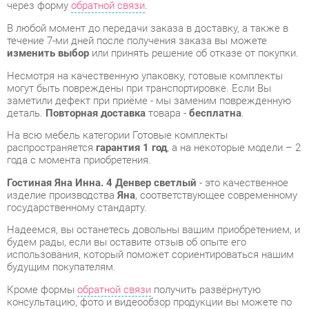
Несмотря на качественную упаковку, готовые комплекты
могут быть повреждены при транспортировке. Если Вы
заметили дефект при приёме - мы заменим поврежденную
деталь.
Повторная доставка
товара -
бесплатна
.
На всю мебель категории Готовые комплекты
распространяется
гарантия 1 год
, а на некоторые модели – 2
года с момента приобретения.
Гостиная Яна Инна. 4 Денвер светлый
- это качественное
изделие производства
Яна
, соответствующее современному
государственному стандарту.
Надеемся, вы останетесь довольны вашим приобретением, и
будем рады, если вы оставите отзыв об опыте его
использования, который поможет сориентироваться нашим
будущим покупателям.
Кроме формы
обратной связи
получить развёрнутую
консультацию, фото и видеообзор продукции вы можете по
e-mail, телефону в Екатеринбурге и через мессенджеры
Telegram и WhatsApp.
Готовые комплекты также можно сравнить между собой в
нашем шоу-руме и купить Гостиная Яна Инна. 4 Денвер
светлый, самостоятельно забрав его с нашего центрального
склада в г. Екатеринбург. Полный список адресов и