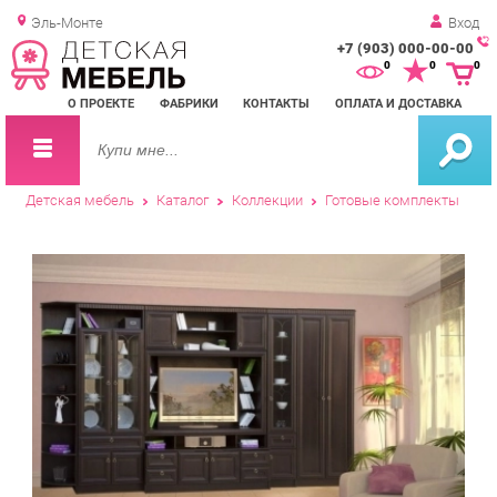
Эль-Монте
Вход
+7 (903) 000-00-00
Зак
0
0
0
обр
О ПРОЕКТЕ
ФАБРИКИ
КОНТАКТЫ
ОПЛАТА И ДОСТАВКА
зво
Детская мебель
Каталог
Коллекции
Готовые комплекты