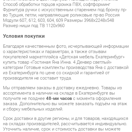
Размер ниши под ТВ 1120х960
Условия покупки
Благодаря качественным фото, исчерпывающей информации
о характеристиках и параметрах, а также отзывам
покупателей маркетплэйса «Детская мебель Екатеринбург»
купить товар «Гостиная Яна Инна. 4 Денвер светлый»
категории Готовые комплекты производства Яна с доставкой
из Екатеринбурга по цене со скидкой и гарантией от
производителя не составит труда.
Мы отправляем заказы в доставку ежедневно. Товары из
ассортимента в наличии на складе в Екатеринбурге вы
получите не позднее
48-ми часов
с момента оформления
заказа. Дополнительно вы можете заказать подъём на этаж
и сборку мебельных изделий.
Срок доставки в другие регионы, и для товаров, находящихся
на складах производителей, рассчитывается индивидуально.
Уточнить наличие, срок и стоимость доставки вы можете
через форму
обратной связи
.
В любой момент до передачи заказа в доставку, а также в
течение 7-ми дней после получения заказа вы можете
изменить выбор
или принять решение об отказе от покупки.