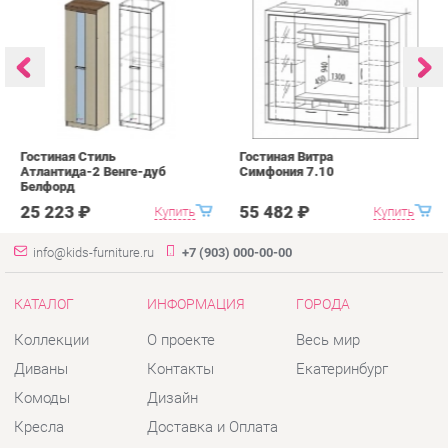
Гостиная Стиль
Гостиная Витра
К
Атлантида-2 Венге-дуб
Симфония 7.10
п
Белфорд
А
с
25 223 ₽
55 482 ₽
Купить
Купить
info@kids-furniture.ru
+7 (903) 000-00-00
КАТАЛОГ
ИНФОРМАЦИЯ
ГОРОДА
Коллекции
О проекте
Весь мир
Диваны
Контакты
Екатеринбург
Комоды
Дизайн
Кресла
Доставка и Оплата
Кровати
Скидки и Акции
Стеллажи
Политика
Пуфы
Гарантия
Столы
Помощь
Стулья
Тумбы