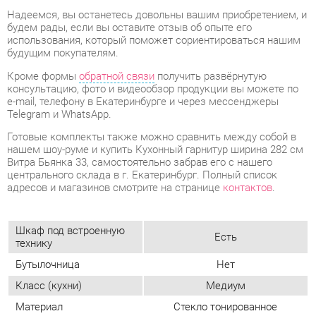
консультацию, фото и видеообзор продукции вы можете по
e-mail, телефону в Екатеринбурге и через мессенджеры
Telegram и WhatsApp.
Готовые комплекты также можно сравнить между собой в
нашем шоу-руме и купить Кухонный гарнитур ширина 282 см
Витра Бьянка 33, самостоятельно забрав его с нашего
центрального склада в г. Екатеринбург. Полный список
адресов и магазинов смотрите на странице
контактов
.
Шкаф под встроенную
Есть
технику
Бутылочница
Нет
Класс (кухни)
Медиум
Материал
Стекло тонированное
Белый шпон/белый глянец
Цвет
маргарита
Объем упаковок, м3
0.755
Вес упаковок, кг
310.273
Материал столешницы
Постформинг