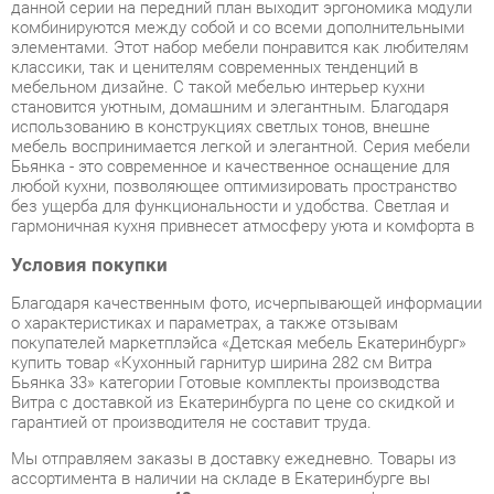
мебельном дизайне. С такой мебелью интерьер кухни
становится уютным, домашним и элегантным. Благодаря
использованию в конструкциях светлых тонов, внешне
мебель воспринимается легкой и элегантной. Серия мебели
Бьянка - это современное и качественное оснащение для
любой кухни, позволяющее оптимизировать пространство
без ущерба для функциональности и удобства. Светлая и
гармоничная кухня привнесет атмосферу уюта и комфорта в
Условия покупки
Благодаря качественным фото, исчерпывающей информации
о характеристиках и параметрах, а также отзывам
покупателей маркетплэйса «Детская мебель Екатеринбург»
купить товар «Кухонный гарнитур ширина 282 см Витра
Бьянка 33» категории Готовые комплекты производства
Витра с доставкой из Екатеринбурга по цене со скидкой и
гарантией от производителя не составит труда.
Мы отправляем заказы в доставку ежедневно. Товары из
ассортимента в наличии на складе в Екатеринбурге вы
получите не позднее
48-ми часов
с момента оформления
заказа. Дополнительно вы можете заказать подъём на этаж
и сборку мебельных изделий.
Срок доставки в другие регионы, и для товаров, находящихся
на складах производителей, рассчитывается индивидуально.