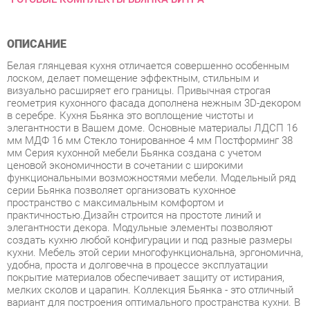
ОПИСАНИЕ
Белая глянцевая кухня отличается совершенно особенным
лоском, делает помещение эффектным, стильным и
визуально расширяет его границы. Привычная строгая
геометрия кухонного фасада дополнена нежным 3D-декором
в серебре. Кухня Бьянка это воплощение чистоты и
элегантности в Вашем доме. Основные материалы ЛДСП 16
мм МДФ 16 мм Стекло тонированное 4 мм Постформинг 38
мм Серия кухонной мебели Бьянка создана с учетом
ценовой экономичности в сочетании с широкими
функциональными возможностями мебели. Модельный ряд
серии Бьянка позволяет организовать кухонное
пространство с максимальным комфортом и
практичностью.Дизайн строится на простоте линий и
элегантности декора. Модульные элементы позволяют
создать кухню любой конфигурации и под разные размеры
кухни. Мебель этой серии многофункциональна, эргономична,
удобна, проста и долговечна в процессе эксплуатации
покрытие материалов обеспечивает защиту от истирания,
мелких сколов и царапин. Коллекция Бьянка - это отличный
вариант для построения оптимального пространства кухни. В
данной серии на передний план выходит эргономика модули
комбинируются между собой и со всеми дополнительными
элементами. Этот набор мебели понравится как любителям
классики, так и ценителям современных тенденций в