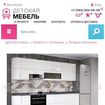
Эль-Монте
Вход
+7 (903) 000-00-00
Зак
0
0
0
обр
О ПРОЕКТЕ
ФАБРИКИ
КОНТАКТЫ
ОПЛАТА И ДОСТАВКА
зво
Детская мебель
Каталог
Коллекции
Готовые комплекты