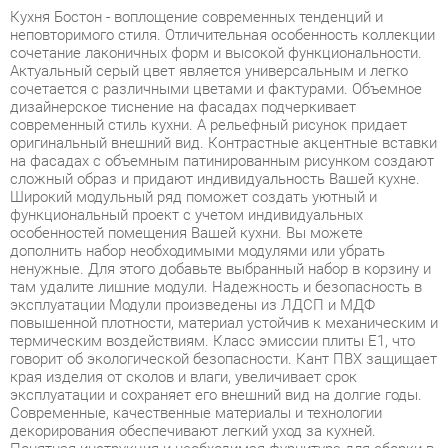
Актуальный серый цвет является универсальным и легко
сочетается с различными цветами и фактурами. Объемное
дизайнерское тиснение на фасадах подчеркивает
современный стиль кухни. А рельефный рисунок придает
оригинальный внешний вид. Контрастные акцентные вставки
на фасадах с объемным патинированным рисунком создают
сложный образ и придают индивидуальность Вашей кухне.
Широкий модульный ряд поможет создать уютный и
функциональный проект с учетом индивидуальных
особенностей помещения Вашей кухни. Вы можете
дополнить набор необходимыми модулями или убрать
ненужные. Для этого добавьте выбранный набор в корзину и
там удалите лишние модули. Надежность и безопасность в
эксплуатации Модули произведены из ЛДСП и МДФ
повышенной плотности, материал устойчив к механическим и
термическим воздействиям. Класс эмиссии плиты Е1, что
говорит об экологической безопасности. Кант ПВХ защищает
края изделия от сколов и влаги, увеличивает срок
эксплуатации и сохраняет его внешний вид на долгие годы.
Современные, качественные материалы и технологии
декорирования обеспечивают легкий уход за кухней.
Понятная инструкция и необходимая фурнитура для сборки в
комплекте. Гарантия 8 лет. Это больше, чем по ГОСТу и в 4
раза больше, чем у многих производителей.
Условия покупки