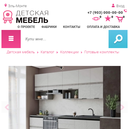
Эль-Монте
Вход
+7 (903) 000-00-00
Зак
0
0
0
обр
О ПРОЕКТЕ
ФАБРИКИ
КОНТАКТЫ
ОПЛАТА И ДОСТАВКА
зво
Детская мебель
Каталог
Коллекции
Готовые комплекты