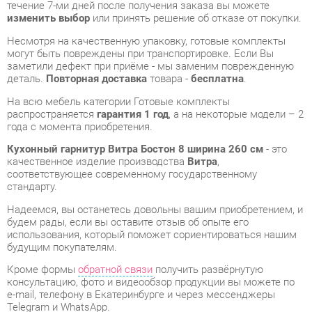
заметили дефект при приёме - мы заменим поврежденную
деталь.
Повторная доставка
товара -
бесплатна
.
На всю мебель категории Готовые комплекты
распространяется
гарантия 1 год
, а на некоторые модели – 2
года с момента приобретения.
Кухонный гарнитур Витра Бостон 8 ширина 260 см
- это
качественное изделие производства
Витра
,
соответствующее современному государственному
стандарту.
Надеемся, вы останетесь довольны вашим приобретением, и
будем рады, если вы оставите отзыв об опыте его
использования, который поможет сориентироваться нашим
будущим покупателям.
Кроме формы
обратной связи
получить развёрнутую
консультацию, фото и видеообзор продукции вы можете по
e-mail, телефону в Екатеринбурге и через мессенджеры
Telegram и WhatsApp.
Готовые комплекты также можно сравнить между собой в
нашем шоу-руме и купить Кухонный гарнитур Витра Бостон 8
ширина 260 см, самостоятельно забрав его с нашего
центрального склада в г. Екатеринбург. Полный список
адресов и магазинов смотрите на странице
контактов
.