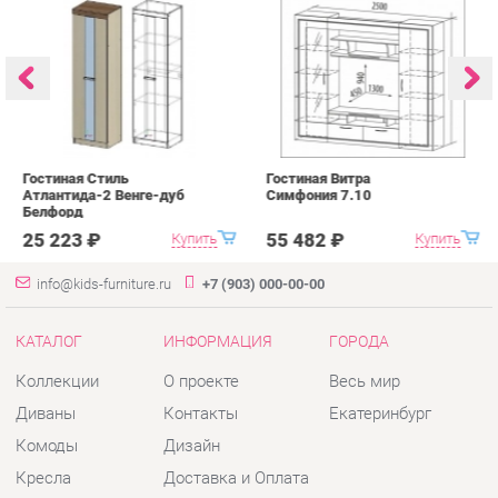
Гостиная Стиль
Гостиная Витра
К
Атлантида-2 Венге-дуб
Симфония 7.10
п
Белфорд
А
с
25 223 ₽
55 482 ₽
Купить
Купить
info@kids-furniture.ru
+7 (903) 000-00-00
КАТАЛОГ
ИНФОРМАЦИЯ
ГОРОДА
Коллекции
О проекте
Весь мир
Диваны
Контакты
Екатеринбург
Комоды
Дизайн
Кресла
Доставка и Оплата
Кровати
Скидки и Акции
Стеллажи
Политика
Пуфы
Гарантия
Столы
Помощь
Стулья