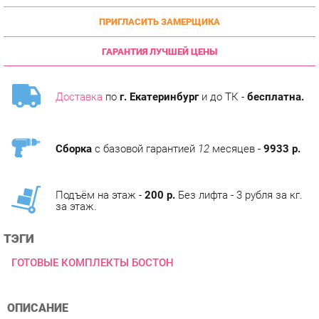
ГАРАНТИЯ ЛУЧШЕЙ ЦЕНЫ
Доставка
по
г. Екатеринбург
и до ТК -
бесплатна.
Сборка
с базовой гарантией
12
месяцев -
9933 р.
Подъём на этаж -
200 р.
Без лифта - 3 рубля за кг.
за этаж.
ТЭГИ
ГОТОВЫЕ КОМПЛЕКТЫ БОСТОН
ОПИСАНИЕ
Кухня Бостон - воплощение современных тенденций и
неповторимого стиля. Отличительная особенность коллекции
сочетание лаконичных форм и высокой функциональности.