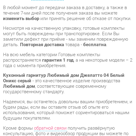
могут быть повреждены при транспортировке. Если Вы
заметили дефект при приёме - мы заменим поврежденную
деталь.
Повторная доставка
товара -
бесплатна
.
На всю мебель категории Готовые комплекты
распространяется
гарантия 1 год
, а на некоторые модели – 2
года с момента приобретения.
Кухонный гарнитур Любимый дом Джелатто 04 Белый
Оникс серый
- это качественное изделие производства
Любимый дом
, соответствующее современному
государственному стандарту.
Надеемся, вы останетесь довольны вашим приобретением, и
будем рады, если вы оставите отзыв об опыте его
использования, который поможет сориентироваться нашим
будущим покупателям.
Кроме формы
обратной связи
получить развёрнутую
консультацию, фото и видеообзор продукции вы можете по
e-mail, телефону в Екатеринбурге и через мессенджеры
Telegram и WhatsApp.
Готовые комплекты также можно сравнить между собой в
нашем шоу-руме и купить Кухонный гарнитур Любимый дом
Джелатто 04 Белый Оникс серый, самостоятельно забрав его