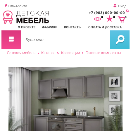
Эль-Монте
Вход
+7 (903) 000-00-00
Зак
0
0
0
обр
О ПРОЕКТЕ
ФАБРИКИ
КОНТАКТЫ
ОПЛАТА И ДОСТАВКА
зво
Детская мебель
Каталог
Коллекции
Готовые комплекты