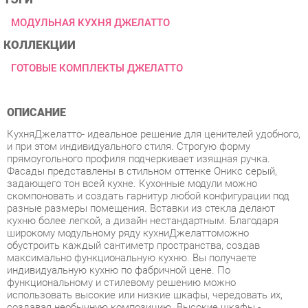
КОЛЛЕКЦИИ
ГОТОВЫЕ КОМПЛЕКТЫ ДЖЕЛАТТО
ОПИСАНИЕ
КухняДжелатто- идеальное решение для ценителей удобного,
и при этом индивидуального стиля. Строгую форму
прямоугольного профиля подчеркивает изящная ручка.
Фасады представлены в стильном оттенке Оникс серый,
задающего тон всей кухне. Кухонные модули можно
скомпоновать и создать гарнитур любой конфигурации под
разные размеры помещения. Вставки из стекла делают
кухню более легкой, а дизайн нестандартным. Благодаря
широкому модульному ряду кухниДжелаттоможно
обустроить каждый сантиметр пространства, создав
максимально функциональную кухню. Вы получаете
индивидуальную кухню по фабричной цене. По
функциональному и стилевому решению можно
использовать высокие или низкие шкафы, чередовать их,
создавая необычную композицию. Высокие шкафы -
преимущество коллекции, можно выстроить кухню почти до
потолка - удобно уложить на верхние полки редко
используемые вещи. Стиль - классический, итальянский.