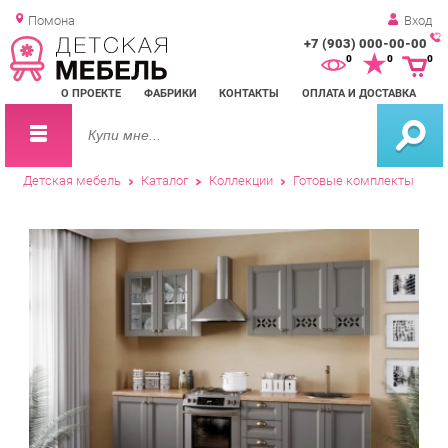
Помона
Вход
+7 (903) 000-00-00
Зак
0
0
0
обр
О ПРОЕКТЕ
ФАБРИКИ
КОНТАКТЫ
ОПЛАТА И ДОСТАВКА
зво
Детская мебель
Каталог
Коллекции
Готовые комплекты