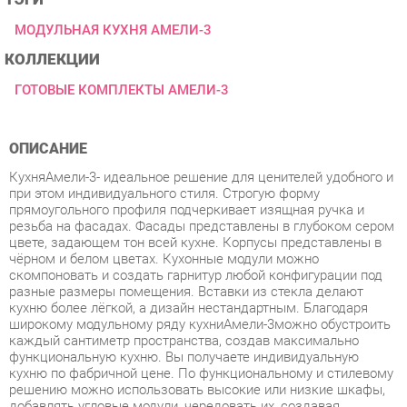
КОЛЛЕКЦИИ
ГОТОВЫЕ КОМПЛЕКТЫ АМЕЛИ-3
ОПИСАНИЕ
КухняАмели-3- идеальное решение для ценителей удобного и
при этом индивидуального стиля. Строгую форму
прямоугольного профиля подчеркивает изящная ручка и
резьба на фасадах. Фасады представлены в глубоком сером
цвете, задающем тон всей кухне. Корпусы представлены в
чёрном и белом цветах. Кухонные модули можно
скомпоновать и создать гарнитур любой конфигурации под
разные размеры помещения. Вставки из стекла делают
кухню более лёгкой, а дизайн нестандартным. Благодаря
широкому модульному ряду кухниАмели-3можно обустроить
каждый сантиметр пространства, создав максимально
функциональную кухню. Вы получаете индивидуальную
кухню по фабричной цене. По функциональному и стилевому
решению можно использовать высокие или низкие шкафы,
добавлять угловые модули, чередовать их, создавая
необычную композицию. Высокие шкафы - преимущество
коллекции, можно выстроить кухню почти до потолка -
удобно уложить на верхние полки редко используемые вещи.
Стиль - классический, итальянский.