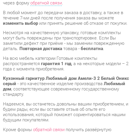
Несмотря на качественную упаковку, готовые комплекты
могут быть повреждены при транспортировке. Если Вы
заметили дефект при приёме - мы заменим поврежденную
деталь.
Повторная доставка
товара -
бесплатна
.
На всю мебель категории Готовые комплекты
распространяется
гарантия 1 год
, а на некоторые модели – 2
года с момента приобретения.
Кухонный гарнитур Любимый дом Амели-3 2 Белый Оникс
серый
- это качественное изделие производства
Любимый
дом
, соответствующее современному государственному
стандарту.
Надеемся, вы останетесь довольны вашим приобретением, и
будем рады, если вы оставите отзыв об опыте его
использования, который поможет сориентироваться нашим
будущим покупателям.
Кроме формы
обратной связи
получить развёрнутую
консультацию, фото и видеообзор продукции вы можете по
e-mail, телефону в Екатеринбурге и через мессенджеры
Telegram и WhatsApp.
Готовые комплекты также можно сравнить между собой в
нашем шоу-руме и купить Кухонный гарнитур Любимый дом