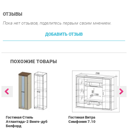
ПОХОЖИЕ ТОВАРЫ
Гостиная Стиль
Гостиная Витра
К
Атлантида-2 Венге-дуб
Симфония 7.10
п
Белфорд
А
с
25 223 ₽
55 482 ₽
Купить
Купить
info@kids-furniture.ru
+7 (903) 000-00-00
КАТАЛОГ
ИНФОРМАЦИЯ
ГОРОДА
Коллекции
О проекте
Весь мир