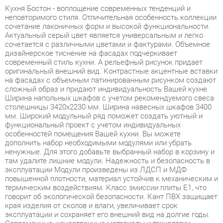
Актуальный серый цвет является универсальным и легко
сочетается с различными цветами и фактурами. Объемное
дизайнерское тиснение на фасадах подчеркивает
современный стиль кухни. А рельефный рисунок придает
оригинальный внешний вид. Контрастные акцентные вставки
на фасадах с объемным патинированным рисунком создают
сложный образ и придают индивидуальность Вашей кухне.
Ширина напольных шкафов с учетом рекомендуемого свеса
столешницы 3420х2230 мм. Ширина навесных шкафов 3400
мм. Широкий модульный ряд поможет создать уютный и
функциональный проект с учетом индивидуальных
особенностей помещения Вашей кухни. Вы можете
дополнить набор необходимыми модулями или убрать
ненужные. Для этого добавьте выбранный набор в корзину и
там удалите лишние модули. Надежность и безопасность в
эксплуатации Модули произведены из ЛДСП и МДФ
повышенной плотности, материал устойчив к механическим и
термическим воздействиям. Класс эмиссии плиты Е1, что
говорит об экологической безопасности. Кант ПВХ защищает
края изделия от сколов и влаги, увеличивает срок
эксплуатации и сохраняет его внешний вид на долгие годы.
Современные, качественные материалы и технологии
декорирования обеспечивают легкий уход за кухней.
Понятная инструкция и необходимая фурнитура для сборки в
комплекте. Гарантия 8 лет. Это больше, чем по ГОСТу и в 4
раза больше, чем у многих производителей.