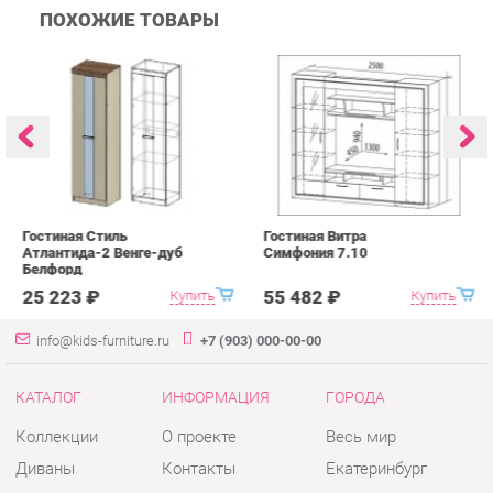
Гостиная Стиль
Гостиная Витра
К
Атлантида-2 Венге-дуб
Симфония 7.10
п
Белфорд
А
с
25 223 ₽
55 482 ₽
Купить
Купить
info@kids-furniture.ru
+7 (903) 000-00-00
КАТАЛОГ
ИНФОРМАЦИЯ
ГОРОДА
Коллекции
О проекте
Весь мир
Диваны
Контакты
Екатеринбург
Комоды
Дизайн
Кресла
Доставка и Оплата
Кровати
Скидки и Акции
Стеллажи
Политика
Пуфы
Гарантия