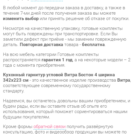
Несмотря на качественную упаковку, готовые комплекты
могут быть повреждены при транспортировке. Если Вы
заметили дефект при приёме - мы заменим поврежденную
деталь.
Повторная доставка
товара -
бесплатна
.
На всю мебель категории Готовые комплекты
распространяется
гарантия 1 год
, а на некоторые модели – 2
года с момента приобретения.
Кухонный гарнитур угловой Витра Бостон 4 ширина
342х223 см
- это качественное изделие производства
Витра
,
соответствующее современному государственному
стандарту.
Надеемся, вы останетесь довольны вашим приобретением, и
будем рады, если вы оставите отзыв об опыте его
использования, который поможет сориентироваться нашим
будущим покупателям.
Кроме формы
обратной связи
получить развёрнутую
консультацию, фото и видеообзор продукции вы можете по
e-mail, телефону в Екатеринбурге и через мессенджеры
Telegram и WhatsApp.
Готовые комплекты также можно сравнить между собой в
нашем шоу-руме и купить Кухонный гарнитур угловой Витра
Бостон 4 ширина 342х223 см, самостоятельно забрав его с