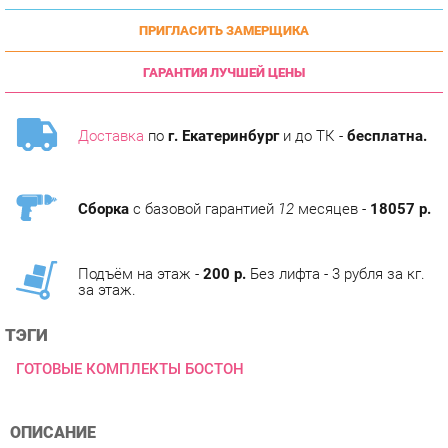
ГАРАНТИЯ ЛУЧШЕЙ ЦЕНЫ
Доставка
по
г. Екатеринбург
и до ТК -
бесплатна.
Сборка
с базовой гарантией
12
месяцев -
18057 р.
Подъём на этаж -
200 р.
Без лифта - 3 рубля за кг.
за этаж.
ТЭГИ
ГОТОВЫЕ КОМПЛЕКТЫ БОСТОН
ОПИСАНИЕ
Кухня Бостон - воплощение современных тенденций и
неповторимого стиля. Отличительная особенность коллекции
сочетание лаконичных форм и высокой функциональности.