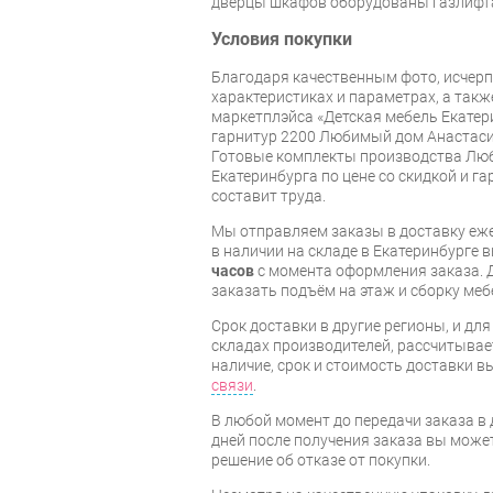
дверцы шкафов оборудованы газлифт
Условия покупки
Благодаря качественным фото, исче
характеристиках и параметрах, а так
маркетплэйса «Детская мебель Екатер
гарнитур 2200 Любимый дом Анастаси
Готовые комплекты производства Люб
Екатеринбурга по цене со скидкой и г
составит труда.
Мы отправляем заказы в доставку еже
в наличии на складе в Екатеринбурге 
часов
с момента оформления заказа. 
заказать подъём на этаж и сборку ме
Срок доставки в другие регионы, и дл
складах производителей, рассчитывае
наличие, срок и стоимость доставки 
связи
.
В любой момент до передачи заказа в д
дней после получения заказа вы може
решение об отказе от покупки.