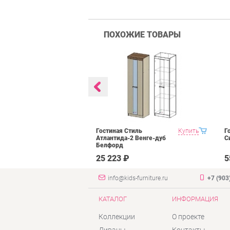
ПОХОЖИЕ ТОВАРЫ
 Domani
Купить
Гостиная Стиль
Купить
Г
уб сонома
Атлантида-2 Венге-дуб
С
Белфорд
₽
25 223 ₽
5
info@kids-furniture.ru
+7 (903
КАТАЛОГ
ИНФОРМАЦИЯ
Коллекции
О проекте