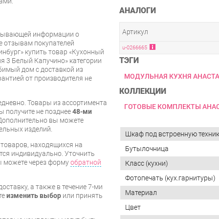
ами.
АНАЛОГИ
Артикул
рпывающей информации о
же отзывам покупателей
u-0266665
инбург» купить товар «Кухонный
ТЭГИ
я 3 Белый Капучино» категории
имый дом с доставкой из
МОДУЛЬНАЯ КУХНЯ АНАСТ
арантией от производителя не
КОЛЛЕКЦИИ
дневно. Товары из ассортимента
ГОТОВЫЕ КОМПЛЕКТЫ АНА
вы получите не позднее
48-ми
Дополнительно вы можете
бельных изделий.
Шкаф под встроенную техни
я товаров, находящихся на
Бутылочница
тся индивидуально. Уточнить
вы можете через форму
обратной
Класс (кухни)
Фотопечать (кух.гарнитуры)
оставку, а также в течение 7-ми
Материал
те
изменить выбор
или принять
Цвет