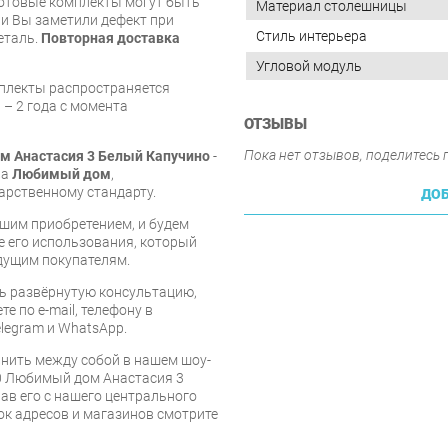
готовые комплекты могут быть
Материал столешницы
и Вы заметили дефект при
Стиль интерьера
еталь.
Повторная доставка
Угловой модуль
мплекты распространяется
 – 2 года с момента
ОТЗЫВЫ
Пока нет отзывов, поделитесь
м Анастасия 3 Белый Капучино
-
ва
Любимый дом
,
арственному стандарту.
ДОБ
шим приобретением, и будем
е его использования, который
дущим покупателям.
ь развёрнутую консультацию,
е по e-mail, телефону в
legram и WhatsApp.
нить между собой в нашем шоу-
00 Любимый дом Анастасия 3
ав его с нашего центрального
сок адресов и магазинов смотрите