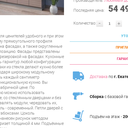
Производитель:
Любимый д
54 4
Последняя цена:
-
+
Количество:
ля ценителей удобного и при этом
УТО
му прямоугольного профиля
на фасадах, а также скругленные
ПРИГЛ
позицию. Фасады представлены
резеровкой на фасадах. Кухонные
ГАРАН
ь гарнитур любой конфигурации
ки из стекла делают кухню более
агодаря широкому модульному
Доставка
по
г. Екат
ть каждый сантиметр
ункциональную кухню. Вы
абричной цене. По
ию можно использовать
Сборка
с базовой г
е, со стеклянным дверцами и без
авлять модули, чередовать их,
ь - современный. Петли дверей с
табоксами. Цоколь
Подъём на этаж -
20
нанесен рисунок методом
Кризет толщиной 4 мм. Подъёмные