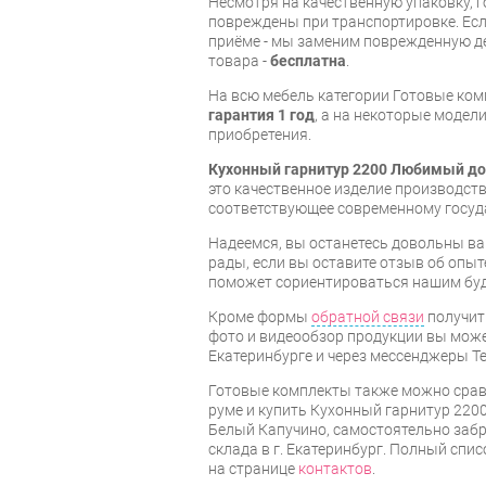
Несмотря на качественную упаковку, 
повреждены при транспортировке. Есл
приёме - мы заменим поврежденную д
товара -
бесплатна
.
На всю мебель категории Готовые ко
гарантия 1 год
, а на некоторые модели
приобретения.
Кухонный гарнитур 2200 Любимый до
это качественное изделие производст
соответствующее современному госуд
Надеемся, вы останетесь довольны ва
рады, если вы оставите отзыв об опыт
поможет сориентироваться нашим бу
Кроме формы
обратной связи
получит
фото и видеообзор продукции вы может
Екатеринбурге и через мессенджеры Te
Готовые комплекты также можно срав
руме и купить Кухонный гарнитур 22
Белый Капучино, самостоятельно забр
склада в г. Екатеринбург. Полный спи
на странице
контактов
.