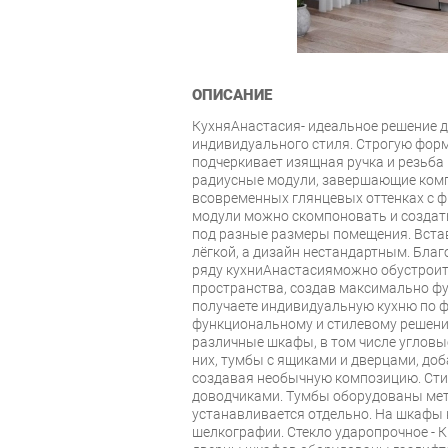
ОПИСАНИЕ
КухняАнастасия- идеальное решение д
индивидуального стиля. Строгую фор
подчеркивает изящная ручка и резьба 
радиусные модули, завершающие ком
всовременных глянцевых оттенках с ф
модули можно скомпоновать и создат
под разные размеры помещения. Встав
лёгкой, а дизайн нестандартным. Бл
ряду кухниАнастасияможно обустрои
пространства, создав максимально ф
получаете индивидуальную кухню по ф
функциональному и стилевому решен
различные шкафы, в том числе угловы
них, тумбы с ящиками и дверцами, доб
создавая необычную композицию. Стил
доводчиками. Тумбы оборудованы ме
устанавливается отдельно. На шкафы 
шелкографии. Стекло ударопрочное - 