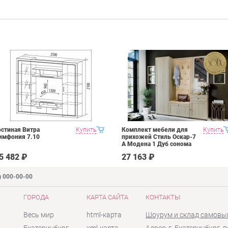
остиная Витра
Купить
Комплект мебели для
Купить
имфония 7.10
прихожей Стиль Оскар-7
А Модена 1 Дуб сонома
светлый Крем
5 482 ₽
27 163 ₽
) 000-00-00
ГОРОДА
КАРТА САЙТА
КОНТАКТЫ
Весь мир
html-карта
Шоурум и склад самовы