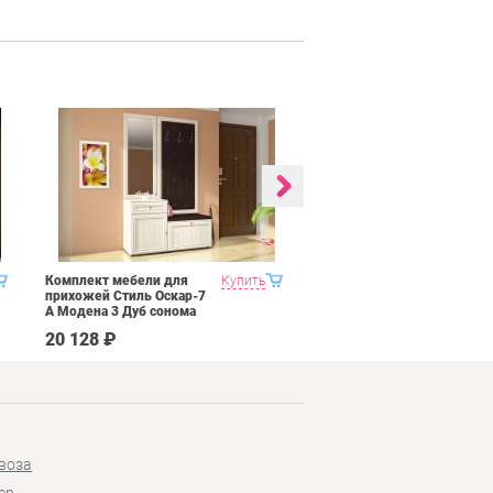
Комплект мебели для
Купить
Гостиная 3 Domani
прихожей Стиль Оскар-7
Ливорно Орех Донской
А Модена 3 Дуб сонома
светлый Крем
20 128 ₽
39 690 ₽
воза