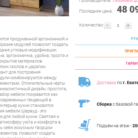
Производитель:
Любимый д
48 0
Последняя цена:
-
+
Количество:
ается продуманной эргономикой и
УТО
разие модулей позволит создать
 даже угловые модификации.
ПРИГЛ
а, эргономична, удобна, проста и
покрытие материалов
ГАРАН
лких сколов и царапин.
иант для построения
одули комбинируются между
Доставка
по
г. Екат
ементами. Отличительные черты
нималистичный дизайн, простота,
набор мебели понравится как
 современных тенденций в
Сборка
с базовой г
интерьер кухни становится
я мебели Шервуд - это
 для любой кухни. Светлая и
атмосферу уюта и комфорта в
Подъём на этаж -
20
ть себя искусным творцом
ементов, позволит создать