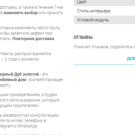
Цвет
оставку, а также в течение 7-ми
Стиль интерьера
те
изменить выбор
или принять
Угловой модуль
готовые комплекты могут быть
и Вы заметили дефект при
ОТЗЫВЫ
еталь.
Повторная доставка
Пока нет отзывов, поделитесь
мплекты распространяется
ДОБ
 – 2 года с момента
ерный Дуб золотой
- это
юбимый дом
, соответствующее
дарту.
шим приобретением, и будем
е его использования, который
дущим покупателям.
ь развёрнутую консультацию,
е по e-mail, телефону в
legram и WhatsApp.