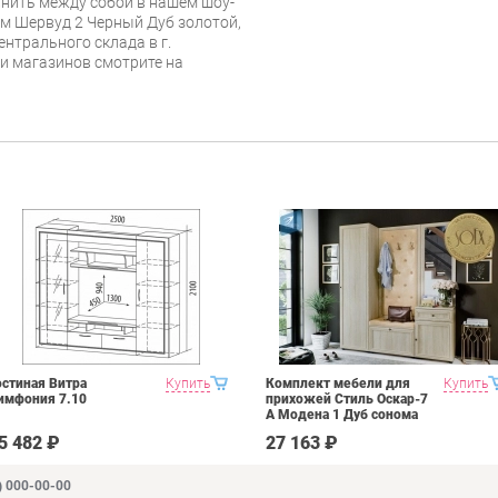
нить между собой в нашем шоу-
м Шервуд 2 Черный Дуб золотой,
ентрального склада в г.
 и магазинов смотрите на
остиная Витра
Купить
Комплект мебели для
Купить
имфония 7.10
прихожей Стиль Оскар-7
А Модена 1 Дуб сонома
светлый Крем
5 482 ₽
27 163 ₽
) 000-00-00