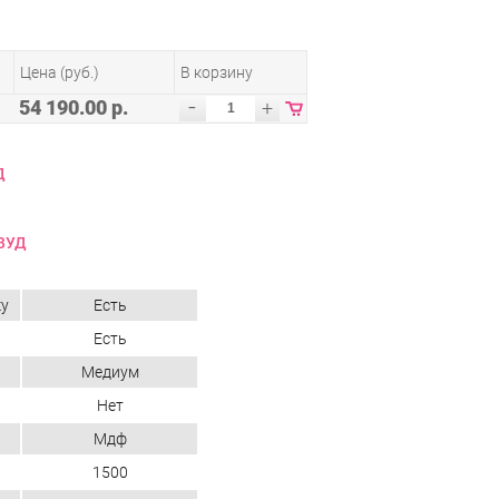
Цена (руб.)
В корзину
-
54 190.00 р.
+
Д
ВУД
ку
Есть
Есть
Медиум
Нет
Мдф
1500