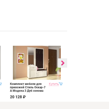
Комплект мебели для
Купить
Гостиная 1 Domani
прихожей Стиль Оскар-7
Ливорно Орех донской
А Модена 3 Дуб сонома
светлый Крем
20 128 ₽
35 590 ₽