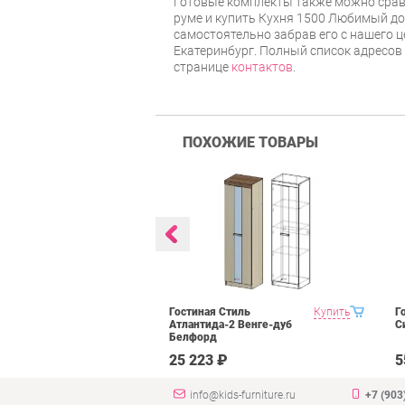
Готовые комплекты также можно срав
руме и купить Кухня 1500 Любимый до
самостоятельно забрав его с нашего ц
Екатеринбург. Полный список адресов
странице
контактов
.
ПОХОЖИЕ ТОВАРЫ
BTS Багира
Купить
Гостиная Стиль
Купить
Г
Атлантида-2 Венге-дуб
С
Белфорд
₽
25 223 ₽
5
info@kids-furniture.ru
+7 (903