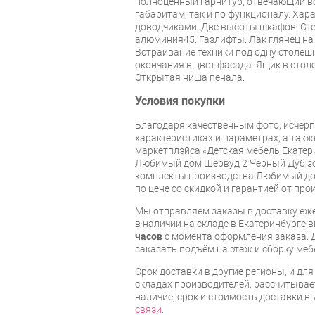
полноценный гарнитур, отвечающий в
габаритам, так и по функционалу. Хар
доводчиками. Две высоты шкафов. Сте
алюминия45. Газлифты. Лак глянец на
Встраивание техники под одну столеш
окончания в цвет фасада. Ящик в стол
Открытая ниша пенала.
Условия покупки
Благодаря качественным фото, исче
характеристиках и параметрах, а так
маркетплэйса «Детская мебель Екатер
Любимый дом Шервуд 2 Черный Дуб зо
комплекты производства Любимый дом
по цене со скидкой и гарантией от про
Мы отправляем заказы в доставку еже
в наличии на складе в Екатеринбурге 
часов
с момента оформления заказа. 
заказать подъём на этаж и сборку ме
Срок доставки в другие регионы, и дл
складах производителей, рассчитывае
наличие, срок и стоимость доставки 
связи
.