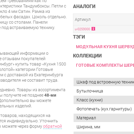
сем требованиям как по
актеристики Тандумбоксы. Петли с
АНАЛОГИ
кло 4 мм Сатин. Рамка из
 белых фасадах. Цоколь отдельно.
Артикул
ницу со столами. Панели
е под встраиваемую технику.
u-0253000
ТЭГИ
МОДУЛЬНАЯ КУХНЯ ШЕРВУ
рпывающей информации о
КОЛЛЕКЦИИ
же отзывам покупателей
инбург» купить товар «Кухня 1500
ГОТОВЫЕ КОМПЛЕКТЫ ШЕР
лотой» категории Готовые
 с доставкой из Екатеринбурга
изводителя не составит труда.
Шкаф под встроенную техни
дневно. Товары из ассортимента
Бутылочница
вы получите не позднее
48-ми
Класс (кухни)
Дополнительно вы можете
бельных изделий.
Фотопечать (кух.гарнитуры)
я товаров, находящихся на
Материал
тся индивидуально. Уточнить
вы можете через форму
обратной
Ширина, мм