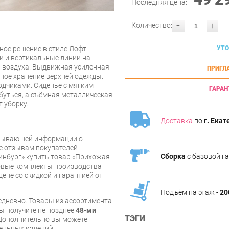
Последняя цена:
-
+
Количество:
ное решение в стиле Лофт.
УТО
и и вертикальные линии на
и воздуха. Выдвижная усиленная
ПРИГЛ
ное хранение верхней одежды.
дчиками. Сиденье с мягким
ГАРАН
буться, а съёмная металлическая
 уборку.
Доставка
по
г. Екат
рпывающей информации о
же отзывам покупателей
Сборка
с базовой г
инбург» купить товар «Прихожая
товые комплекты производства
цене со скидкой и гарантией от
Подъём на этаж -
20
дневно. Товары из ассортимента
вы получите не позднее
48-ми
ТЭГИ
Дополнительно вы можете
бельных изделий.