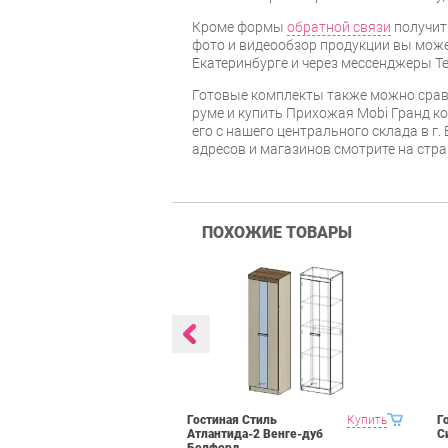
Кроме формы
обратной связи
получит
фото и видеообзор продукции вы может
Екатеринбурге и через мессенджеры Te
Готовые комплекты также можно срав
руме и купить Прихожая Mobi Гранд к
его с нашего центрального склада в г.
адресов и магазинов смотрите на стр
ПОХОЖИЕ ТОВАРЫ
 Domani
Купить
Гостиная Стиль
Купить
Г
рех донской
Атлантида-2 Венге-дуб
С