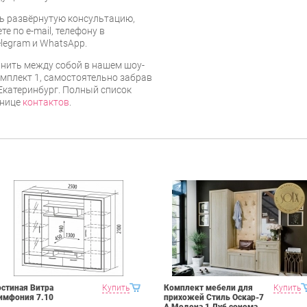
ь развёрнутую консультацию,
е по e-mail, телефону в
legram и WhatsApp.
нить между собой в нашем шоу-
омплект 1, самостоятельно забрав
 Екатеринбург. Полный список
анице
контактов
.
остиная Витра
Купить
Комплект мебели для
Купить
имфония 7.10
прихожей Стиль Оскар-7