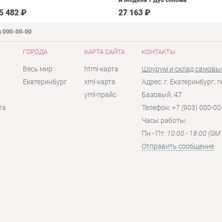
А Модена 1 Дуб сонома
светлый Крем
5 482 ₽
27 163 ₽
) 000-00-00
ГОРОДА
КАРТА САЙТА
КОНТАКТЫ
Весь мир
html-карта
Шоурум и склад самовы
Екатеринбург
xml-карта
Адрес: г. Екатеринбург, п
yml-прайс
Базовый, 47
та
Телефон: +7 (903) 000-00
Часы работы:
Пн - Пт:
10:00 - 18:00 (GM
Отправить сообщение