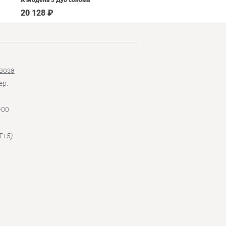
А Модена 3 Дуб сонома
светлый Крем
20 128 ₽
65 590 ₽
воза
ер.
-00
T+5)