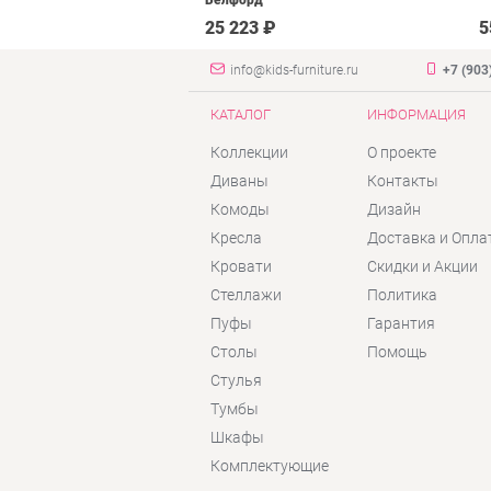
Белфорд
₽
25 223 ₽
5
info@kids-furniture.ru
+7 (903
КАТАЛОГ
ИНФОРМАЦИЯ
Коллекции
О проекте
Диваны
Контакты
Комоды
Дизайн
Кресла
Доставка и Опла
Кровати
Скидки и Акции
Стеллажи
Политика
Пуфы
Гарантия
Столы
Помощь
Стулья
Тумбы
Шкафы
Комплектующие