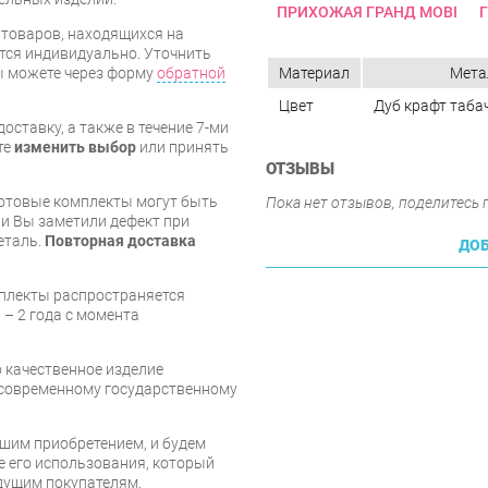
ПРИХОЖАЯ ГРАНД MOBI
я товаров, находящихся на
тся индивидуально. Уточнить
Материал
Мета
вы можете через форму
обратной
Цвет
Дуб крафт таб
оставку, а также в течение 7-ми
те
изменить выбор
или принять
ОТЗЫВЫ
готовые комплекты могут быть
Пока нет отзывов, поделитесь
и Вы заметили дефект при
еталь.
Повторная доставка
ДОБ
мплекты распространяется
 – 2 года с момента
о качественное изделие
 современному государственному
шим приобретением, и будем
е его использования, который
дущим покупателям.