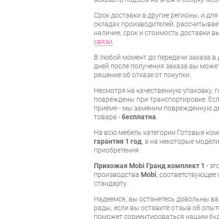
Срок доставки в другие регионы, и дл
складах производителей, рассчитывае
наличие, срок и стоимость доставки 
связи
.
В любой момент до передачи заказа в д
дней после получения заказа вы може
решение об отказе от покупки.
Несмотря на качественную упаковку, 
повреждены при транспортировке. Есл
приёме - мы заменим поврежденную д
товара -
бесплатна
.
На всю мебель категории Готовые ко
гарантия 1 год
, а на некоторые модели
приобретения.
Прихожая Mobi Гранд комплект 1
- эт
производства
Mobi
, соответствующее
стандарту.
Надеемся, вы останетесь довольны ва
рады, если вы оставите отзыв об опыт
поможет сориентироваться нашим бу