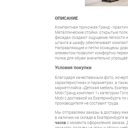
ОПИСАНИЕ
Компактная прихожая Гранд - практич
Металлические стойки, открытые полк
фасадах создают ощущение легкости 
штанга в шкафу обеспечивает компакт
Направляющие и петли оснащены дово
элементом позволит комфортно перео
полка для обуви значительно упрощает
Условия покупки
Благодаря качественным фото, исче
характеристиках и параметрах, а так
маркетплэйса «Детская мебель Екатер
Mobi Гранд комплект 1» категории Го
Mobi с доставкой из Екатеринбурга по 
производителя не составит труда.
Мы отправляем заказы в доставку еже
в наличии на складе в Екатеринбурге 
часов
с момента оформления заказа. 
заказать подъём на этаж и сборку ме