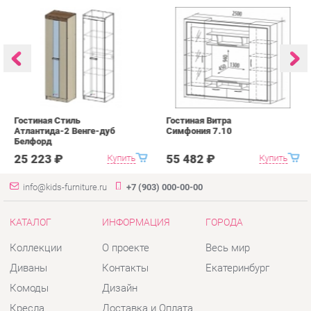
Гостиная Стиль
Гостиная Витра
К
Атлантида-2 Венге-дуб
Симфония 7.10
п
Белфорд
А
с
25 223 ₽
55 482 ₽
Купить
Купить
info@kids-furniture.ru
+7 (903) 000-00-00
КАТАЛОГ
ИНФОРМАЦИЯ
ГОРОДА
Коллекции
О проекте
Весь мир
Диваны
Контакты
Екатеринбург
Комоды
Дизайн
Кресла
Доставка и Оплата
Кровати
Скидки и Акции
Стеллажи
Политика
Пуфы
Гарантия
Столы
Помощь
Стулья