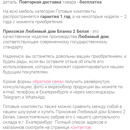
Прихожая Любимый дом Бланко 2 Белая
- это
качественное изделие производства
Любимый дом
,
соответствующее современному государственному
стандарту.
Надеемся, вы останетесь довольны вашим приобретением, и
будем рады, если вы оставите отзыв об опыте его
использования, который поможет сориентироваться нашим
будущим покупателям.
Кроме формы
обратной связи
получить развёрнутую
консультацию, фото и видеообзор продукции вы можете по
e-mail, телефону в Екатеринбурге и через мессенджеры
Telegram и WhatsApp.
Готовые комплекты также можно сравнить между собой в
нашем шоу-руме и купить Прихожая Любимый дом Бланко 2
Белая, самостоятельно забрав его с нашего центрального
склада в г. Екатеринбург. Полный список адресов и
магазинов смотрите на странице
контактов
.
Шкаф для одежды
Нет
Тумба для обуви
Да
Материал
Лдсп