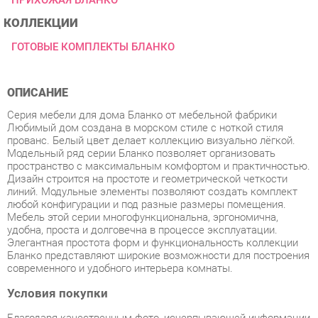
ГОТОВЫЕ КОМПЛЕКТЫ БЛАНКО
ОПИСАНИЕ
Серия мебели для дома Бланко от мебельной фабрики
Любимый дом создана в морском стиле с ноткой стиля
прованс. Белый цвет делает коллекцию визуально лёгкой.
Модельный ряд серии Бланко позволяет организовать
пространство с максимальным комфортом и практичностью.
Дизайн строится на простоте и геометрической четкости
линий. Модульные элементы позволяют создать комплект
любой конфигурации и под разные размеры помещения.
Мебель этой серии многофункциональна, эргономична,
удобна, проста и долговечна в процессе эксплуатации.
Элегантная простота форм и функциональность коллекции
Бланко представляют широкие возможности для построения
современного и удобного интерьера комнаты.
Условия покупки
Благодаря качественным фото, исчерпывающей информации
о характеристиках и параметрах, а также отзывам
покупателей маркетплэйса «Детская мебель Екатеринбург»
купить товар «Прихожая Любимый дом Бланко 2 Белая»
категории Готовые комплекты производства Любимый дом с