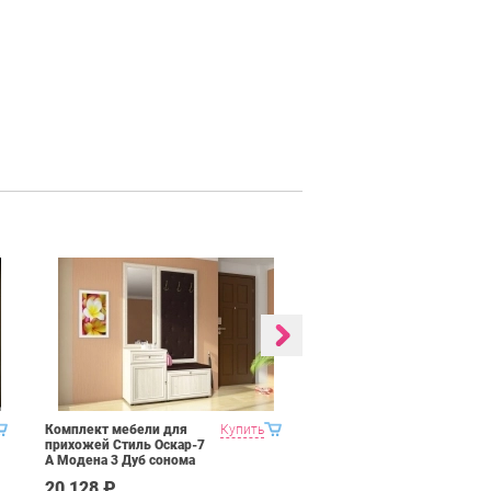
Комплект мебели для
Купить
Гостиная 1 Domani
прихожей Стиль Оскар-7
Ливорно Орех донской
А Модена 3 Дуб сонома
светлый Крем
20 128 ₽
35 590 ₽