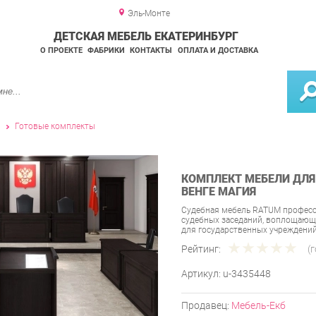
Эль-Монте
ДЕТСКАЯ МЕБЕЛЬ ЕКАТЕРИНБУРГ
О ПРОЕКТЕ
ФАБРИКИ
КОНТАКТЫ
ОПЛАТА И ДОСТАВКА
и
Готовые комплекты
КОМПЛЕКТ МЕБЕЛИ ДЛЯ
ВЕНГЕ МАГИЯ
Судебная мебель RATUM професс
судебных заседаний, воплощающе
для государственных учреждени
Рейтинг:
(
Артикул:
u-3435448
Продавец:
Мебель-Екб