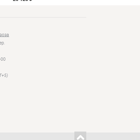
воза
ер.
-00
T+5)