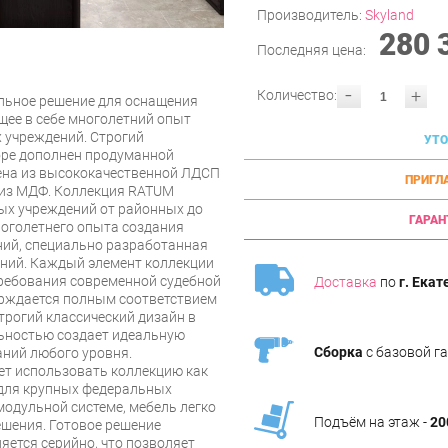
Производитель:
Skyland
280 
Последняя цена:
-
+
Количество:
льное решение для оснащения
щее в себе многолетний опыт
 учреждений. Строгий
УТО
оре дополнен продуманной
ена из высококачественной ЛДСП
ПРИГЛ
из МДФ. Коллекция RATUM
ых учреждений от районных до
ГАРАН
ноголетнего опыта создания
ний, специально разработанная
аний. Каждый элемент коллекции
требования современной судебной
Доставка
по
г. Екат
ерждается полным соответствием
трогий классический дизайн в
ьностью создает идеальную
Сборка
с базовой г
аний любого уровня.
т использовать коллекцию как
 для крупных федеральных
одульной системе, мебель легко
Подъём на этаж -
20
ешения. Готовое решение
ляется серийно, что позволяет