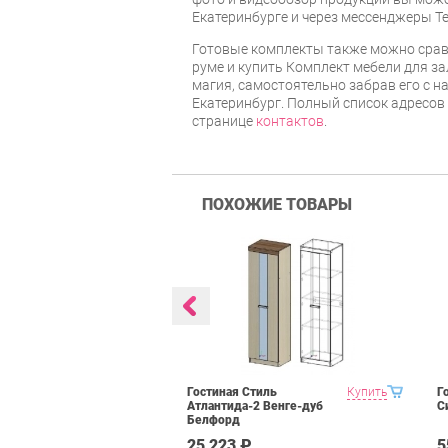
Екатеринбурге и через мессенджеры Te
Готовые комплекты также можно срав
руме и купить Комплект мебели для за
магия, самостоятельно забрав его с на
Екатеринбург. Полный список адресов
странице
контактов
.
ПОХОЖИЕ ТОВАРЫ
BTS Багира
Купить
Гостиная Стиль
Купить
Г
Атлантида-2 Венге-дуб
С
Белфорд
₽
25 223 ₽
5