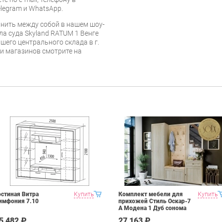
legram и WhatsApp.
нить между собой в нашем шоу-
ла суда Skyland RATUM 1 Венге
шего центрального склада в г.
 и магазинов смотрите на
остиная Витра
Купить
Комплект мебели для
Купить
имфония 7.10
прихожей Стиль Оскар-7
А Модена 1 Дуб сонома
светлый Крем
5 482 ₽
27 163 ₽