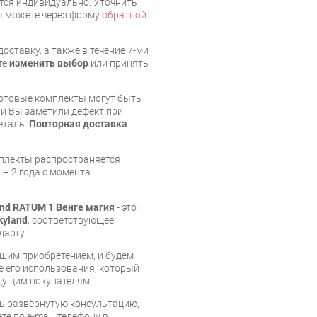
тся индивидуально. Уточнить
вы можете через форму
обратной
оставку, а также в течение 7-ми
те
изменить выбор
или принять
готовые комплекты могут быть
и Вы заметили дефект при
еталь.
Повторная доставка
мплекты распространяется
 – 2 года с момента
and RATUM 1 Венге магия
- это
kyland
, соответствующее
дарту.
шим приобретением, и будем
е его использования, который
дущим покупателям.
ь развёрнутую консультацию,
е по e-mail, телефону в