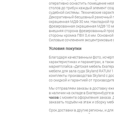
оперативно оснастить помещение нео
столов до трибун каждый элемент соз
судебной системы. Технические харак
Декоративный бесшовный рамочный 
окрашенная МДФ 30 мм. Накладной п
фрезерованная окрашенная МДФ 10 мм
внешняя сторона фрезерованный проф
стороны кромка ПВХ 0,4 мм. Основной
Силовые сочленения эксцентриковые с
Условия покупки
Благодаря качественным фото, исче
характеристиках и параметрах, а так
маркетплэйса «Детская мебель Екатер
мебели для зала суда Skyland RATUM 1
комплекты производства Skyland с дос
со скидкой и гарантией от производите
Мы отправляем заказы в доставку еже
в наличии на складе в Екатеринбурге 
часов
с момента оформления заказа. 
заказать подъём на этаж и сборку ме
Срок доставки в другие регионы, и дл