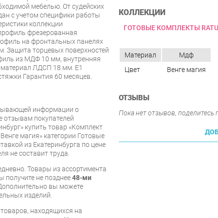
бходимой мебелью. От судейских
КОЛЛЕКЦИИ
дан с учетом специфики работы
теристики коллекции
ГОТОВЫЕ КОМПЛЕКТЫ RAT
профиль фрезерованная
рофиль на фронтальных панелях
. Защита торцевых поверхностей
Материал
Мдф
иль из МДФ 10 мм, внутренняя
 материал ЛДСП 18 мм. E1
Цвет
Венге магия
тяжки Гарантия 60 месяцев.
ОТЗЫВЫ
рпывающей информации о
Пока нет отзывов, поделитесь
же отзывам покупателей
инбург» купить товар «Комплект
ДОБ
 Венге магия» категории Готовые
тавкой из Екатеринбурга по цене
ля не составит труда.
дневно. Товары из ассортимента
вы получите не позднее
48-ми
Дополнительно вы можете
бельных изделий.
я товаров, находящихся на