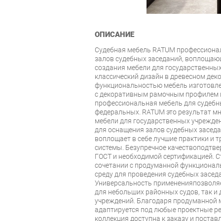
ОПИСАНИЕ
Судебная мебель RATUM профессиона
залов судебных заседаний, воплощаю
создания мебели для государственных
классический дизайн в древесном дек
функциональностью мебель изготовл
с декоративным рамочным профилем 
профессиональная мебель для судебн
федеральных. RATUM это результат м
мебели для государственных учрежде
для оснащения залов судебных засед
воплощает в себе лучшие практики и 
системы. Безупречное качествоподтв
ГОСТ и необходимой сертификацией. С
сочетании с продуманной функционал
среду для проведения судебных засед
Универсальность примененияпозволяе
для небольших районных судов, так и
учреждений. Благодаря продуманной м
адаптируется под любые проектные р
коллекция доступна к заказу и постав