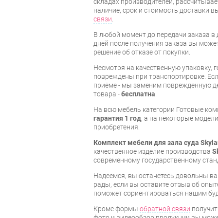
складах производителей, рассчитывае
наличие, срок и стоимость доставки 
связи
.
В любой момент до передачи заказа в д
дней после получения заказа вы може
решение об отказе от покупки.
Несмотря на качественную упаковку, 
повреждены при транспортировке. Есл
приёме - мы заменим поврежденную д
товара -
бесплатна
.
На всю мебель категории Готовые ко
гарантия 1 год
, а на некоторые модели
приобретения.
Комплект мебели для зала суда Skyl
качественное изделие производства
S
современному государственному стан
Надеемся, вы останетесь довольны ва
рады, если вы оставите отзыв об опыт
поможет сориентироваться нашим бу
Кроме формы
обратной связи
получит
фото и видеообзор продукции вы может