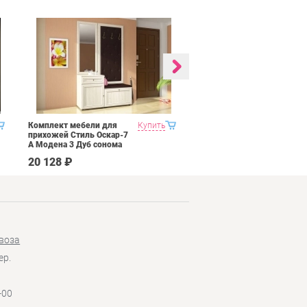
Комплект мебели для
Купить
Гостиная 2 Domani
прихожей Стиль Оскар-7
Ливорно Дуб сонома
А Модена 3 Дуб сонома
светлый Крем
20 128 ₽
65 590 ₽
воза
ер.
-00