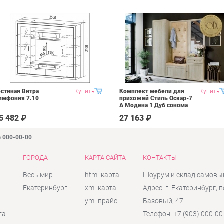
остиная Витра
Купить
Комплект мебели для
Купить
имфония 7.10
прихожей Стиль Оскар-7
А Модена 1 Дуб сонома
светлый Крем
5 482 ₽
27 163 ₽
) 000-00-00
ГОРОДА
КАРТА САЙТА
КОНТАКТЫ
Весь мир
html-карта
Шоурум и склад самовы
Екатеринбург
xml-карта
Адрес: г. Екатеринбург, п
yml-прайс
Базовый, 47
та
Телефон: +7 (903) 000-00