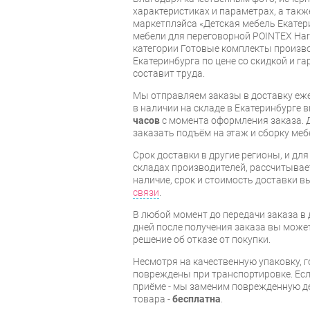
характеристиках и параметрах, а так
маркетплэйса «Детская мебель Екатер
мебели для переговорной POINTEX Har
категории Готовые комплекты производ
Екатеринбурга по цене со скидкой и г
составит труда.
Мы отправляем заказы в доставку еже
в наличии на складе в Екатеринбурге 
часов
с момента оформления заказа. 
заказать подъём на этаж и сборку ме
Срок доставки в другие регионы, и дл
складах производителей, рассчитывае
наличие, срок и стоимость доставки 
связи
.
В любой момент до передачи заказа в д
дней после получения заказа вы може
решение об отказе от покупки.
Несмотря на качественную упаковку, 
повреждены при транспортировке. Есл
приёме - мы заменим поврежденную д
товара -
бесплатна
.