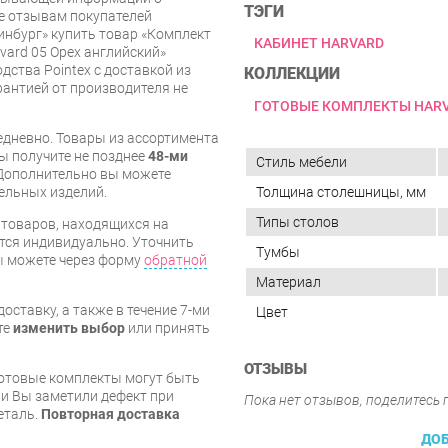
ТЭГИ
же отзывам покупателей
инбург» купить товар «Комплект
КАБИНЕТ HARVARD
vard 05 Орех английский»
ства Pointex с доставкой из
КОЛЛЕКЦИИ
арантией от производителя не
ГОТОВЫЕ КОМПЛЕКТЫ HAR
дневно. Товары из ассортимента
вы получите не позднее
48-ми
Стиль мебели
Дополнительно вы можете
Толщина столешницы, мм
бельных изделий.
Типы столов
я товаров, находящихся на
тся индивидуально. Уточнить
Тумбы
вы можете через форму
обратной
Материал
оставку, а также в течение 7-ми
Цвет
те
изменить выбор
или принять
ОТЗЫВЫ
готовые комплекты могут быть
и Вы заметили дефект при
Пока нет отзывов, поделитесь
еталь.
Повторная доставка
ДОБ