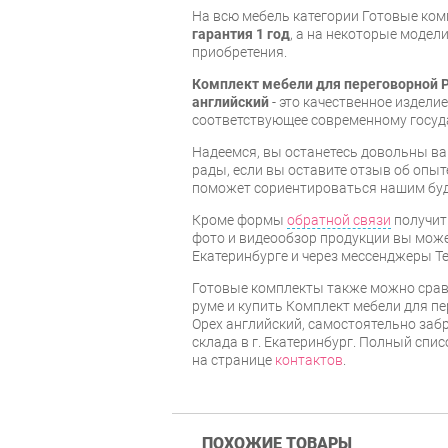
На всю мебель категории Готовые ко
гарантия 1 год
, а на некоторые модели
приобретения.
Комплект мебели для переговорной P
английский
- это качественное издели
соответствующее современному госуд
Надеемся, вы останетесь довольны ва
рады, если вы оставите отзыв об опыт
поможет сориентироваться нашим бу
Кроме формы
обратной связи
получит
фото и видеообзор продукции вы может
Екатеринбурге и через мессенджеры Te
Готовые комплекты также можно срав
руме и купить Комплект мебели для п
Орех английский, самостоятельно забр
склада в г. Екатеринбург. Полный спи
на странице
контактов
.
ПОХОЖИЕ ТОВАРЫ