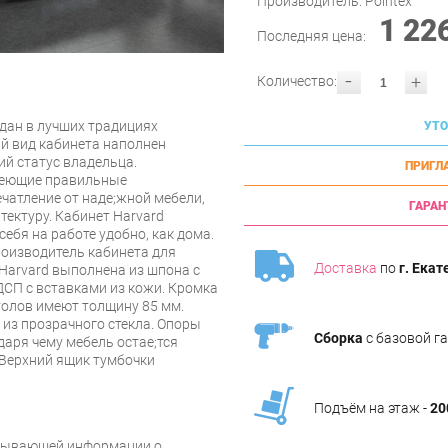
Производитель:
Pointex
1 22
Последняя цена:
-
+
Количество:
здан в лучших традициях
УТО
й вид кабинета наполнен
ий статус владельца.
ПРИГЛ
меющие правильные
чатление от надe;жной мебели,
ГАРАН
тектуру. Кабинет Harvard
ебя на работе удобно, как дома.
роизводитель кабинета для
Доставка
по
г. Екат
 Harvard выполнена из шпона с
СП с вставками из кожи. Кромка
толов имеют толщину 85 мм.
из прозрачного стекла. Опоры
Сборка
с базовой г
даря чему мебель остаe;тся
 Верхний ящик тумбочки
Подъём на этаж -
20
рпывающей информации о