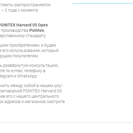
мплекты распространяется
 – 2 года с момента
OINTEX Harvard 05 Орех
е производства
Pointex
,
арственному стандарту.
шим приобретением, и будем
е его использования, который
дущим покупателям.
ь развёрнутую консультацию,
е по e-mail, телефону в
legram и WhatsApp.
нить между собой в нашем шоу-
ереговорной POINTEX Harvard 05
ав его с нашего центрального
сок адресов и магазинов смотрите