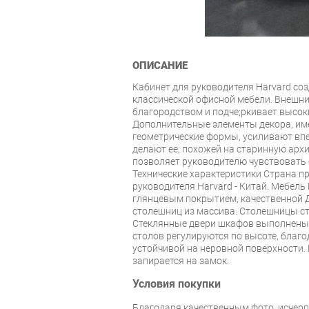
ОПИСАНИЕ
Кабинет для руководителя Harvard со
классической офисной мебели. Внешни
благородством и подчe;ркивает высок
Дополнительные элементы декора, и
геометрические формы, усиливают впе
делают еe; похожей на старинную архи
позволяет руководителю чувствовать с
Технические характеристики Страна п
руководителя Harvard - Китай. Мебель
глянцевым покрытием, качественной Д
столешниц из массива. Столешницы с
Стеклянные двери шкафов выполнены 
столов регулируются по высоте, благо
устойчивой на неровной поверхности.
запирается на замок.
Условия покупки
Благодаря качественным фото, исче