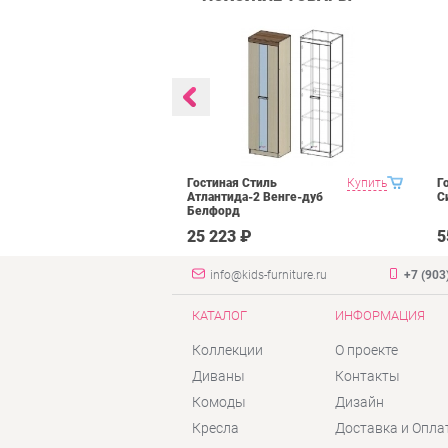
 Domani
Купить
Гостиная Стиль
Купить
Г
рех донской
Атлантида-2 Венге-дуб
С
Белфорд
₽
25 223 ₽
5
info@kids-furniture.ru
+7 (903
КАТАЛОГ
ИНФОРМАЦИЯ
Коллекции
О проекте
Диваны
Контакты
Комоды
Дизайн
Кресла
Доставка и Опла