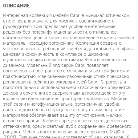
стиле предназначена для комплектования кабинета
руководителя. Она предлагает удобные интерьерные
решения без потери функциональности, оптимальное
соотношение цены и качества, современные и качественные
материалы, хорошую эргономику. Коллекция создана с
учетом основных требований к мебели для кабинета и офиса
ценовая экономичность в комплексе с широкими
функциональными возможностями мебели и роскошным
дизайном. Модельный ряд серии Capri позволяет
организовать пространство с максимальным комфортом и
практичностью. Изысканный лаконичный стиль прекрасно
реализован в кабинетах руководителей Capri. Строгость и
простота линий с использованием классических элементов
декора в сочетании со сдержанным декором делают эту
коллекцию идеальной для просторных кабинетов. Мебель
этой серии многофункциональна, эргономична, удобна,
проста и долговечна в процессе эксплуатации покрытие
материалов обеспечивает защиту от истирания, мелких
сколов и царапин. Кабинет представлен в трех древесных
оттенках вяз, орех и светлый дуб с сохранением древесного
рисунка. Мебель изготовлена из высокопрочного МДФ и
ЛДСП. Толщина столешниц составляет 45 мм, каркасов 18
мм, топов тумб 10 мм. Кромка изготовлена из ПВХ 2мм.
Используется высококачественная оригинальная фурнитура.
Модельный ряд соответствует всем требованиям
функциональности рабочего пространства, что позволяет