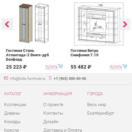
Гостиная Стиль
Гостиная Витра
К
Атлантида-2 Венге-дуб
Симфония 7.10
п
Белфорд
А
с
25 223 ₽
55 482 ₽
Купить
Купить
info@kids-furniture.ru
+7 (903) 000-00-00
КАТАЛОГ
ИНФОРМАЦИЯ
ГОРОДА
Коллекции
О проекте
Весь мир
Диваны
Контакты
Екатеринбург
Комоды
Дизайн
Кресла
Доставка и Оплата
Кровати
Скидки и Акции
Стеллажи
Политика
Пуфы
Гарантия
Столы
Помощь
Стулья
Тумбы