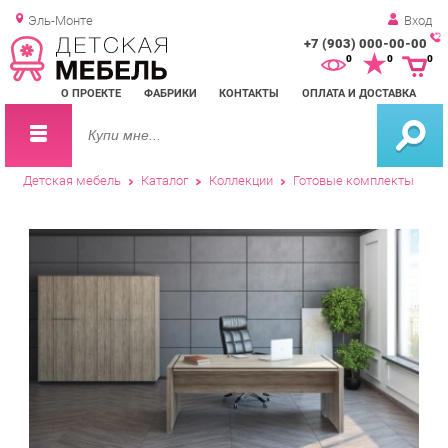
Эль-Монте
Вход
+7 (903) 000-00-00
Зак
0
0
0
обр
О ПРОЕКТЕ
ФАБРИКИ
КОНТАКТЫ
ОПЛАТА И ДОСТАВКА
зво
Детская мебель
Каталог
Коллекции
Готовые комплекты