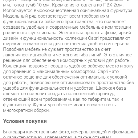
создавать удобные и современные мебельные композиции
различного функционала. Элегантная простота форм, яркий
дизайн и функциональность коллекции Capri представляют
широкие возможности для построения удобного интерьера.
Подобная мебель не сужает пространство за счет
лаконичности дизайна и четкого изгиба линий. Это отличное
решение для обеспечения комфортных условий для работы.
Коллекция позволяет создать удобное рабочее место и зону
для хранения с максимальным комфортом. Capri - это
отличное решение для обеспечения оптимальных условий
для работы, позволяющее оптимизировать пространство без
ущерба для функциональности и удобства. Широкая база
элементов позволит создать полноценный гарнитур,
отвечающий всем требованиям, как по габаритам, так и
функционалу. Фурнитура обеспечивает возможность
многократной сборки.
Условия покупки
Благодаря качественным фото, исчерпывающей информации
о характеристиках и параметрах, а также отзывам
покупателей маркетплэйса «Детская мебель Екатеринбург»
купить товар «Комплект мебели для кабинета руководителя
POINTEX Capri CAP01 Вяз» категории Готовые комплекты
производства Pointex с доставкой из Екатеринбурга по цене
со скидкой и гарантией от производителя не составит труда.