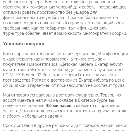
требованиям, как по габаритам, так и функционалу.
Фурнитура обеспечивает возможность многократной сборки.
Условия покупки
Благодаря качественным фото, исчерпывающей информации
о характеристиках и параметрах, а также отзывам
покупателей маркетплэйса «Детская мебель Екатеринбург»
купить товар «Комплект мебели для кабинета руководителя
POINTEX Boston 02 Венге» категории Готовые комплекты
производства Pointex с доставкой из Екатеринбурга по цене
со скидкой и гарантией от производителя не составит труда.
Мы отправляем заказы в доставку ежедневно. Товары из
ассортимента в наличии на складе в Екатеринбурге вы
получите не позднее
48-ми часов
с момента оформления
заказа. Дополнительно вы можете заказать подъём на этаж
и сборку мебельных изделий.
Срок доставки в другие регионы, и для товаров, находящихся
на складах производителей, рассчитывается индивидуально.
Уточнить наличие, срок и стоимость доставки вы можете
через форму
обратной связи
.
В любой момент до передачи заказа в доставку, а также в
течение 7-ми дней после получения заказа вы можете
изменить выбор
или принять решение об отказе от покупки.