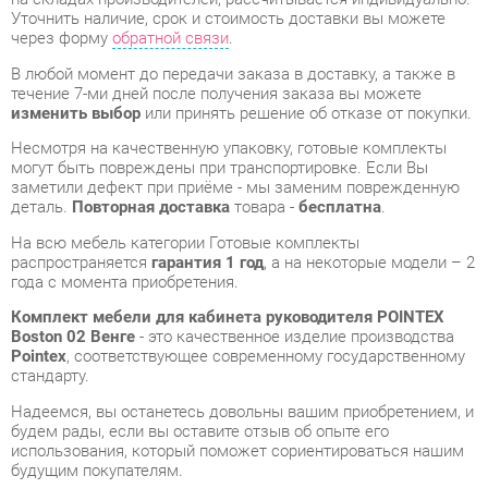
Несмотря на качественную упаковку, готовые комплекты
могут быть повреждены при транспортировке. Если Вы
заметили дефект при приёме - мы заменим поврежденную
деталь.
Повторная доставка
товара -
бесплатна
.
На всю мебель категории Готовые комплекты
распространяется
гарантия 1 год
, а на некоторые модели – 2
года с момента приобретения.
Комплект мебели для кабинета руководителя POINTEX
Boston 02 Венге
- это качественное изделие производства
Pointex
, соответствующее современному государственному
стандарту.
Надеемся, вы останетесь довольны вашим приобретением, и
будем рады, если вы оставите отзыв об опыте его
использования, который поможет сориентироваться нашим
будущим покупателям.
Кроме формы
обратной связи
получить развёрнутую
консультацию, фото и видеообзор продукции вы можете по
e-mail, телефону в Екатеринбурге и через мессенджеры
Telegram и WhatsApp.
Готовые комплекты также можно сравнить между собой в
нашем шоу-руме и купить Комплект мебели для кабинета