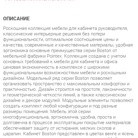
ОПИСАНИЕ
Роскошная коллекция мебели для кабинета руководителя,
классические интерьерные решения без потери
функциональности, оптимальное соотношение цены и
качества, современные и качественные материалы, удобная
эргономика основные преимущества серии Boston от
мебельной фабрики Pointex. Коллекция создана с учетом
основных требований к мебели для кабинета и офиса
ценовая экономичность в комплексе с широкими
функциональными возможностями мебели и роскошным
дизайном. Модельный ряд серии Boston позволяет
организовать пространство с максимальным комфортом и
практичностью. Дизайн строится на простоте, лаконичности
и геометрической четкости линий, а также классическом
дизайне и декоре модулей. Модульные элементы позволяют
создать комплект любой конфигурации и под разные
размеры помещения. Мебель этой серии
многофункциональна, эргономична, удобна, проста и
долговечна в процессе эксплуатации покрытие материалов
обеспечивает защиту от истирания, мелких сколов и
царапин. Кабинет Boston представлен в цветах венге и ясень
с сохранением уникального древесного рисунка. Мебель
изготовлена из высокопрочного ЛДСП и МДФ с покрытием
из высокопрочного пластика. Кромка столешниц массив
бука толщиной 25 мм. Толщина столешниц составляет 55 мм,