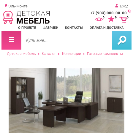
Эль-Монте
Вход
+7 (903) 000-00-00
Зак
0
0
0
обр
О ПРОЕКТЕ
ФАБРИКИ
КОНТАКТЫ
ОПЛАТА И ДОСТАВКА
зво
Детская мебель
Каталог
Коллекции
Готовые комплекты