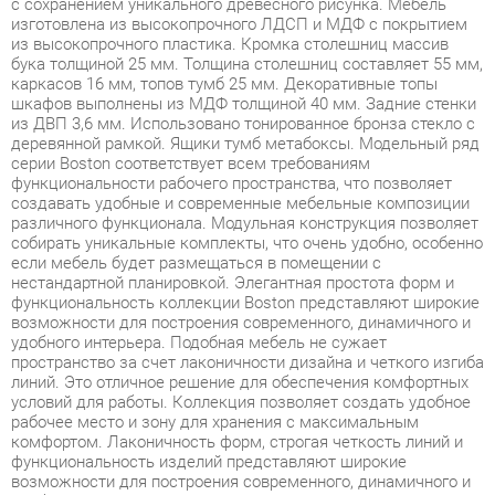
каркасов 16 мм, топов тумб 25 мм. Декоративные топы
шкафов выполнены из МДФ толщиной 40 мм. Задние стенки
из ДВП 3,6 мм. Использовано тонированное бронза стекло с
деревянной рамкой. Ящики тумб метабоксы. Модельный ряд
серии Boston соответствует всем требованиям
функциональности рабочего пространства, что позволяет
создавать удобные и современные мебельные композиции
различного функционала. Модульная конструкция позволяет
собирать уникальные комплекты, что очень удобно, особенно
если мебель будет размещаться в помещении с
нестандартной планировкой. Элегантная простота форм и
функциональность коллекции Boston представляют широкие
возможности для построения современного, динамичного и
удобного интерьера. Подобная мебель не сужает
пространство за счет лаконичности дизайна и четкого изгиба
линий. Это отличное решение для обеспечения комфортных
условий для работы. Коллекция позволяет создать удобное
рабочее место и зону для хранения с максимальным
комфортом. Лаконичность форм, строгая четкость линий и
функциональность изделий представляют широкие
возможности для построения современного, динамичного и
удобного интерьера. Boston - это отличное решение для
обеспечения комфортных условий для работы, позволяющее
оптимизировать пространство без ущерба для
функциональности и удобства. Широкая база элементов
позволит создать полноценный гарнитур, отвечающий всем