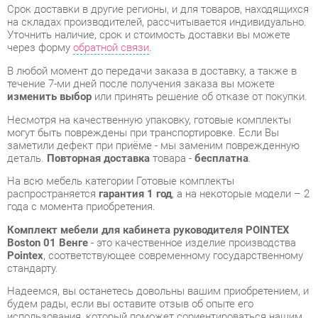
течение 7-ми дней после получения заказа вы можете
изменить выбор
или принять решение об отказе от покупки.
Несмотря на качественную упаковку, готовые комплекты
могут быть повреждены при транспортировке. Если Вы
заметили дефект при приёме - мы заменим поврежденную
деталь.
Повторная доставка
товара -
бесплатна
.
На всю мебель категории Готовые комплекты
распространяется
гарантия 1 год
, а на некоторые модели – 2
года с момента приобретения.
Комплект мебели для кабинета руководителя POINTEX
Boston 01 Венге
- это качественное изделие производства
Pointex
, соответствующее современному государственному
стандарту.
Надеемся, вы останетесь довольны вашим приобретением, и
будем рады, если вы оставите отзыв об опыте его
использования, который поможет сориентироваться нашим
будущим покупателям.
Кроме формы
обратной связи
получить развёрнутую
консультацию, фото и видеообзор продукции вы можете по
e-mail, телефону в Екатеринбурге и через мессенджеры
Telegram и WhatsApp.