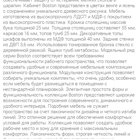
бука толщиной 25 мм. Толщина столешниц составляет 55 мм,
каркасов 16 мм, топов тумб 25 мм. Декоративные топы
шкафов выполнены из МДФ толщиной 40 мм. Задние стенки
из ДВП 3,6 мм. Использовано тонированное бронза стекло с
деревянной рамкой. Ящики тумб метабоксы. Модельный ряд
серии Boston соответствует всем требованиям
функциональности рабочего пространства, что позволяет
создавать удобные и современные мебельные композиции
различного функционала. Модульная конструкция позволяет
собирать уникальные комплекты, что очень удобно, особенно
если мебель будет размещаться в помещении с
нестандартной планировкой. Элегантная простота форм и
функциональность коллекции Boston представляют широкие
возможности для построения современного, динамичного и
удобного интерьера. Подобная мебель не сужает
пространство за счет лаконичности дизайна и четкого изгиба
линий. Это отличное решение для обеспечения комфортных
условий для работы. Коллекция позволяет создать удобное
рабочее место и зону для хранения с максимальным
комфортом. Лаконичность форм, строгая четкость линий и
функциональность изделий представляют широкие
возможности для построения современного, динамичного и
удобного интерьера. Boston - это отличное решение для
обеспечения комфортных условий для работы, позволяющее
оптимизировать пространство без ущерба для
функциональности и удобства. Широкая база элементов