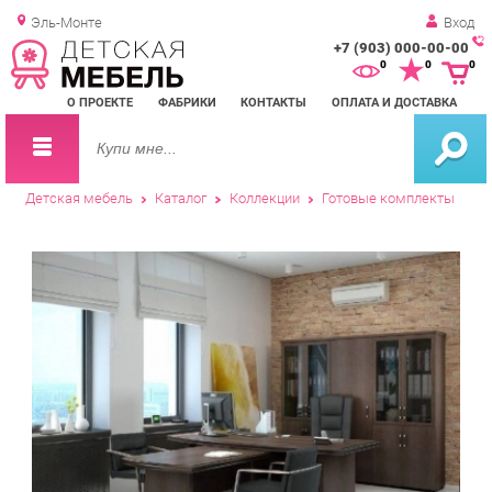
Эль-Монте
Вход
+7 (903) 000-00-00
Зак
0
0
0
обр
О ПРОЕКТЕ
ФАБРИКИ
КОНТАКТЫ
ОПЛАТА И ДОСТАВКА
зво
Детская мебель
Каталог
Коллекции
Готовые комплекты