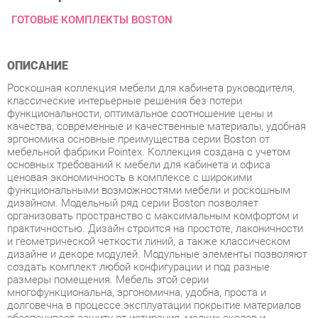
ОПИСАНИЕ
Роскошная коллекция мебели для кабинета руководителя,
классические интерьерные решения без потери
функциональности, оптимальное соотношение цены и
качества, современные и качественные материалы, удобная
эргономика основные преимущества серии Boston от
мебельной фабрики Pointex. Коллекция создана с учетом
основных требований к мебели для кабинета и офиса
ценовая экономичность в комплексе с широкими
функциональными возможностями мебели и роскошным
дизайном. Модельный ряд серии Boston позволяет
организовать пространство с максимальным комфортом и
практичностью. Дизайн строится на простоте, лаконичности
и геометрической четкости линий, а также классическом
дизайне и декоре модулей. Модульные элементы позволяют
создать комплект любой конфигурации и под разные
размеры помещения. Мебель этой серии
многофункциональна, эргономична, удобна, проста и
долговечна в процессе эксплуатации покрытие материалов
обеспечивает защиту от истирания, мелких сколов и
царапин. Кабинет Boston представлен в цветах венге и ясень
с сохранением уникального древесного рисунка. Мебель
изготовлена из высокопрочного ЛДСП и МДФ с покрытием
из высокопрочного пластика. Кромка столешниц массив