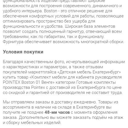
позволит создать полноценный гарнитур, отвечающий всем
требованиям, как по габаритам, так и функционалу.
Фурнитура обеспечивает возможность многократной сборки.
Условия покупки
Благодаря качественным фото, исчерпывающей информации
о характеристиках и параметрах, а также отзывам
покупателей маркетплэйса «Детская мебель Екатеринбург»
купить товар «Комплект мебели для кабинета руководителя
POINTEX Boston 01 Венге» категории Готовые комплекты
производства Pointex с доставкой из Екатеринбурга по цене
со скидкой и гарантией от производителя не составит труда.
Мы отправляем заказы в доставку ежедневно. Товары из
ассортимента в наличии на складе в Екатеринбурге вы
получите не позднее
48-ми часов
с момента оформления
заказа. Дополнительно вы можете заказать подъём на этаж
и сборку мебельных изделий.
Срок доставки в другие регионы, и для товаров, находящихся
на складах производителей, рассчитывается индивидуально.
Уточнить наличие, срок и стоимость доставки вы можете
через форму
обратной связи
.
В любой момент до передачи заказа в доставку, а также в