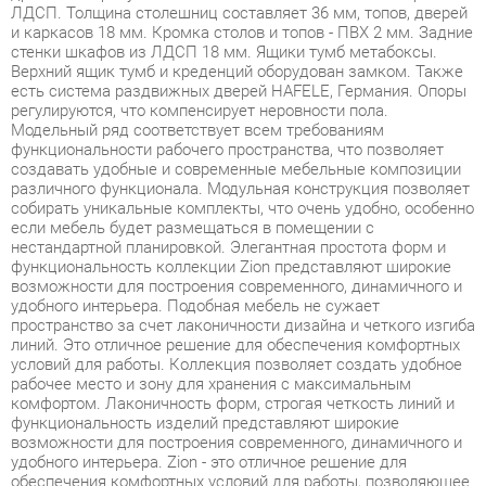
есть система раздвижных дверей HAFELE, Германия. Опоры
регулируются, что компенсирует неровности пола.
Модельный ряд соответствует всем требованиям
функциональности рабочего пространства, что позволяет
создавать удобные и современные мебельные композиции
различного функционала. Модульная конструкция позволяет
собирать уникальные комплекты, что очень удобно, особенно
если мебель будет размещаться в помещении с
нестандартной планировкой. Элегантная простота форм и
функциональность коллекции Zion представляют широкие
возможности для построения современного, динамичного и
удобного интерьера. Подобная мебель не сужает
пространство за счет лаконичности дизайна и четкого изгиба
линий. Это отличное решение для обеспечения комфортных
условий для работы. Коллекция позволяет создать удобное
рабочее место и зону для хранения с максимальным
комфортом. Лаконичность форм, строгая четкость линий и
функциональность изделий представляют широкие
возможности для построения современного, динамичного и
удобного интерьера. Zion - это отличное решение для
обеспечения комфортных условий для работы, позволяющее
оптимизировать пространство без ущерба для
функциональности и удобства. Широкая база элементов
позволит создать полноценный гарнитур, отвечающий всем
требованиям, как по габаритам, так и функционалу.
Фурнитура обеспечивает возможность многократной сборки.