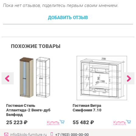
ПОХОЖИЕ ТОВАРЫ
Гостиная Стиль
Гостиная Витра
К
Атлантида-2 Венге-дуб
Симфония 7.10
п
Белфорд
А
с
25 223 ₽
55 482 ₽
Купить
Купить
info@kids-furniture.ru
+7 (903) 000-00-00
КАТАЛОГ
ИНФОРМАЦИЯ
ГОРОДА
Коллекции
О проекте
Весь мир
Диваны
Контакты
Екатеринбург
Комоды
Дизайн