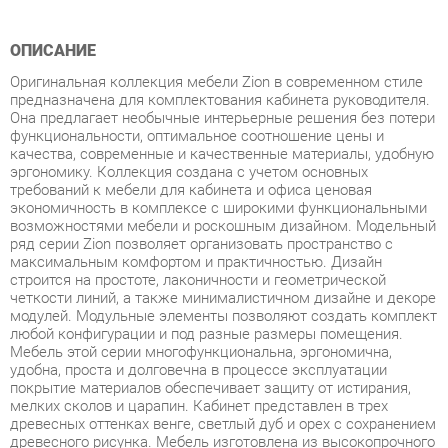
Оригинальная коллекция мебели Zion в современном стиле
предназначена для комплектования кабинета руководителя.
Она предлагает необычные интерьерные решения без потери
функциональности, оптимальное соотношение цены и
качества, современные и качественные материалы, удобную
эргономику. Коллекция создана с учетом основных
требований к мебели для кабинета и офиса ценовая
экономичность в комплексе с широкими функциональными
возможностями мебели и роскошным дизайном. Модельный
ряд серии Zion позволяет организовать пространство с
максимальным комфортом и практичностью. Дизайн
строится на простоте, лаконичности и геометрической
четкости линий, а также минималистичном дизайне и декоре
модулей. Модульные элементы позволяют создать комплект
любой конфигурации и под разные размеры помещения.
Мебель этой серии многофункциональна, эргономична,
удобна, проста и долговечна в процессе эксплуатации
покрытие материалов обеспечивает защиту от истирания,
мелких сколов и царапин. Кабинет представлен в трех
древесных оттенках венге, светлый дуб и орех с сохранением
древесного рисунка. Мебель изготовлена из высокопрочного
ЛДСП. Толщина столешниц составляет 36 мм, топов, дверей
и каркасов 18 мм. Кромка столов и топов - ПВХ 2 мм. Задние
стенки шкафов из ЛДСП 18 мм. Ящики тумб метабоксы.
Верхний ящик тумб и креденций оборудован замком. Также