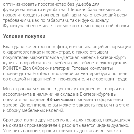
Условия покупки
Благодаря качественным фото, исчерпывающей информации
о характеристиках и параметрах, а также отзывам
покупателей маркетплэйса «Детская мебель Екатеринбург»
купить товар «Комплект мебели для кабинета руководителя
POINTEX Zion 04Орех» категории Готовые комплекты
производства Pointex с доставкой из Екатеринбурга по цене
со скидкой и гарантией от производителя не составит труда.
Мы отправляем заказы в доставку ежедневно. Товары из
ассортимента в наличии на складе в Екатеринбурге вы
получите не позднее
48-ми часов
с момента оформления
заказа. Дополнительно вы можете заказать подъём на этаж
и сборку мебельных изделий.
Срок доставки в другие регионы, и для товаров, находящихся
на складах производителей, рассчитывается индивидуально.
Уточнить наличие, срок и стоимость доставки вы можете
через форму
обратной связи
.
В любой момент до передачи заказа в доставку, а также в
течение 7-ми дней после получения заказа вы можете
изменить выбор
или принять решение об отказе от покупки.
Несмотря на качественную упаковку, готовые комплекты