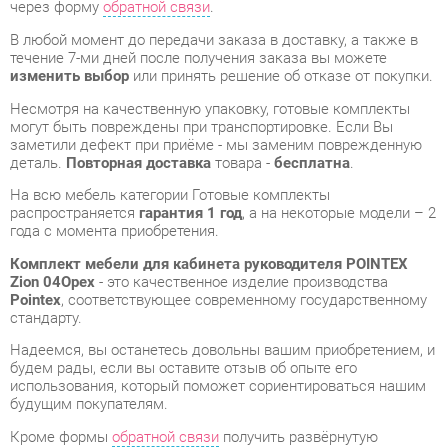
могут быть повреждены при транспортировке. Если Вы
заметили дефект при приёме - мы заменим поврежденную
деталь.
Повторная доставка
товара -
бесплатна
.
На всю мебель категории Готовые комплекты
распространяется
гарантия 1 год
, а на некоторые модели – 2
года с момента приобретения.
Комплект мебели для кабинета руководителя POINTEX
Zion 04Орех
- это качественное изделие производства
Pointex
, соответствующее современному государственному
стандарту.
Надеемся, вы останетесь довольны вашим приобретением, и
будем рады, если вы оставите отзыв об опыте его
использования, который поможет сориентироваться нашим
будущим покупателям.
Кроме формы
обратной связи
получить развёрнутую
консультацию, фото и видеообзор продукции вы можете по
e-mail, телефону в Екатеринбурге и через мессенджеры
Telegram и WhatsApp.
Готовые комплекты также можно сравнить между собой в
нашем шоу-руме и купить Комплект мебели для кабинета
руководителя POINTEX Zion 04Орех, самостоятельно забрав
его с нашего центрального склада в г. Екатеринбург. Полный