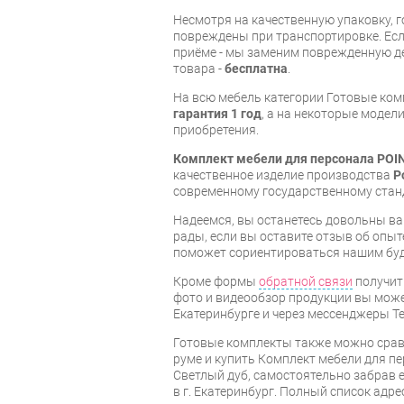
Несмотря на качественную упаковку, 
повреждены при транспортировке. Есл
приёме - мы заменим поврежденную д
товара -
бесплатна
.
На всю мебель категории Готовые ко
гарантия 1 год
, а на некоторые модели
приобретения.
Комплект мебели для персонала POIN
качественное изделие производства
P
современному государственному стан
Надеемся, вы останетесь довольны ва
рады, если вы оставите отзыв об опыт
поможет сориентироваться нашим бу
Кроме формы
обратной связи
получит
фото и видеообзор продукции вы может
Екатеринбурге и через мессенджеры Te
Готовые комплекты также можно срав
руме и купить Комплект мебели для пе
Светлый дуб, самостоятельно забрав е
в г. Екатеринбург. Полный список адр