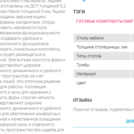
выносливого материала. Задние
изготовлены из ДСП толщиной 3,2
ное стекло толщиной 5 мм. Ящики
ТЭГИ
ющими, верхние ящики
ГОТОВЫЕ КОМПЛЕКТЫ SWIF
рованы молдингами. Опоры
ровать неровности пола.
ребованиям функциональности
Стиль мебели
 создавать удобные и
различного функционала.
Толщина столешницы, мм
бирать уникальные комплекты,
ль будет размещаться в
Типы столов
ой. Элегантная простота форм и
Тумбы
редставляют широкие
нного, динамичного и удобного
Материал
 пространство за счет
а линий. Это отличное решение
Цвет
 для работы. Коллекция
сто и зону для хранения с
ть форм, строгая четкость
ОТЗЫВЫ
редставляют широкие
нного, динамичного и удобного
Пока нет отзывов, поделитесь
ние для обеспечения комфортных
нное и качественное оснащение
ДОБ
говорной зоны и отдельного
ть пространство без ущерба для