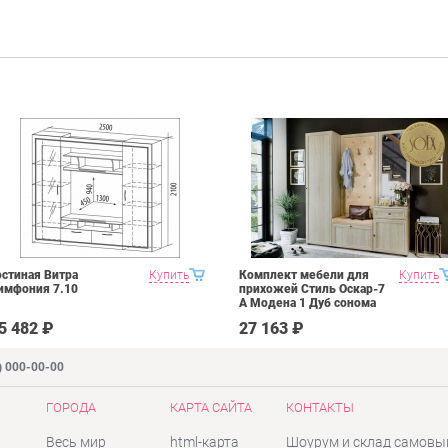
остиная Витра
Купить
Комплект мебели для
Купить
имфония 7.10
прихожей Стиль Оскар-7
А Модена 1 Дуб сонома
светлый Крем
5 482 ₽
27 163 ₽
) 000-00-00
ГОРОДА
КАРТА САЙТА
КОНТАКТЫ
Весь мир
html-карта
Шоурум и склад самовы