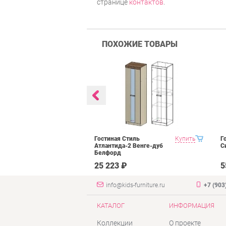
странице
контактов
.
ПОХОЖИЕ ТОВАРЫ
 Domani
Купить
Гостиная Стиль
Купить
Г
рех донской
Атлантида-2 Венге-дуб
С
Белфорд
₽
25 223 ₽
5
info@kids-furniture.ru
+7 (903
КАТАЛОГ
ИНФОРМАЦИЯ
Коллекции
О проекте