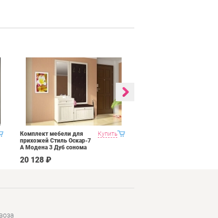
Комплект мебели для
Купить
Гостиная 2 Domani
прихожей Стиль Оскар-7
Ливорно Дуб сонома
А Модена 3 Дуб сонома
светлый Крем
20 128 ₽
65 590 ₽
воза