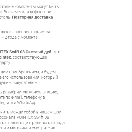
готовые комплекты могут быть
и Вы заметили дефект при
еталь.
Повторная доставка
мплекты распространяется
 – 2 года с момента
TEX Swift 08 Светлый дуб
- это
ointex
, соответствующее
дарту.
шим приобретением, и будем
е его использования, который
дущим покупателям.
ь развёрнутую консультацию,
е по e-mail, телефону в
legram и WhatsApp.
нить между собой в нашем шоу-
рсонала POINTEX Swift 08
го с нашего центрального склада
есов и магазинов смотрите на