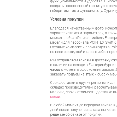
функциональности и удобства. Широк
создать полноценный гарнитур, отвеч
габаритам, так и функционалу. Фурнит
Условия покупки
Благодаря качественным фото, исче
характеристиках и параметрах, а так
маркетплэйса «Детская мебель Екатер
мебели для персонала POINTEX Swift 0
Готовые комплекты производства Poin
по цене со скидкой и гарантией от про
Мы отправляем заказы в доставку еже
в наличии на складе в Екатеринбурге 
часов
с момента оформления заказа. 
заказать подъём на этаж и сборку ме
Срок доставки в другие регионы, и дл
складах производителей, рассчитывае
наличие, срок и стоимость доставки 
связи
.
В любой момент до передачи заказа в д
дней после получения заказа вы може
решение об отказе от покупки.