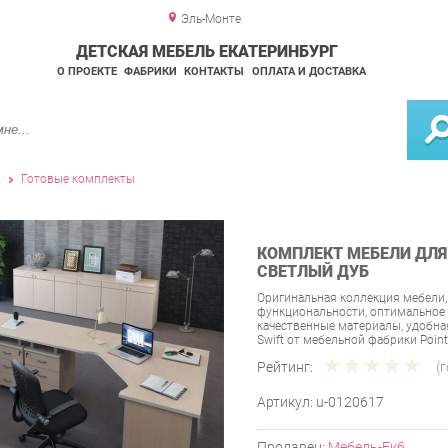
Эль-Монте
ДЕТСКАЯ МЕБЕЛЬ ЕКАТЕРИНБУРГ
О ПРОЕКТЕ
ФАБРИКИ
КОНТАКТЫ
ОПЛАТА И ДОСТАВКА
и
Готовые комплекты
КОМПЛЕКТ МЕБЕЛИ ДЛЯ 
СВЕТЛЫЙ ДУБ
Оригинальная коллекция мебели,
функциональности, оптимальное 
качественные материалы, удобн
Swift от мебельной фабрики Poin
Рейтинг:
(
Артикул:
u-0120617
Продавец:
Мебель-Екб