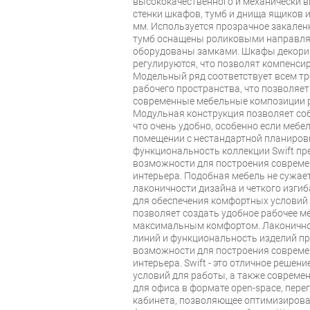
высококачественного и механически 
стенки шкафов, тумб и днища ящиков 
мм. Используется прозрачное закален
тумб оснащены роликовыми направля
оборудованы замками. Шкафы декори
регулируются, что позволят компенси
Модельный ряд соответствует всем т
рабочего пространства, что позволяет
современные мебельные композиции 
Модульная конструкция позволяет со
что очень удобно, особенно если мебе
помещении с нестандартной планировк
функциональность коллекции Swift п
возможности для построения совреме
интерьера. Подобная мебель не сужает
лаконичности дизайна и четкого изгиб
для обеспечения комфортных условий
позволяет создать удобное рабочее ме
максимальным комфортом. Лаконичнос
линий и функциональность изделий п
возможности для построения совреме
интерьера. Swift - это отличное реше
условий для работы, а также совреме
для офиса в формате open-space, пере
кабинета, позволяющее оптимизирова