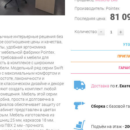
Производитель:
Pointex
81 0
Последняя цена:
-
+
Количество:
бычные интерьерные решения без
е соотношение цены и качества,
УТО
лы, удобная эргономика
 мебельной фабрики Pointex.
ПРИГЛ
 требований к мебели для
сть в комплексе с широкими
ли. Модельный ряд серии Swift
ГАРАН
о с максимальным комфортом и
остоте, лаконичности и
же классическом дизайне и декоре
Доставка
по
г. Екат
яют создать комплект любой
омещения. Мебель этой серии
обна, проста и долговечна в
риалов обеспечивает защиту от
Сборка
с базовой г
Кабинет представлен в цветах
ерым. Мебель изготовлена из
ниц 25 мм, каркасов 18 мм.
з ПВХ 2 мм - прочного,
Подъём на этаж -
20