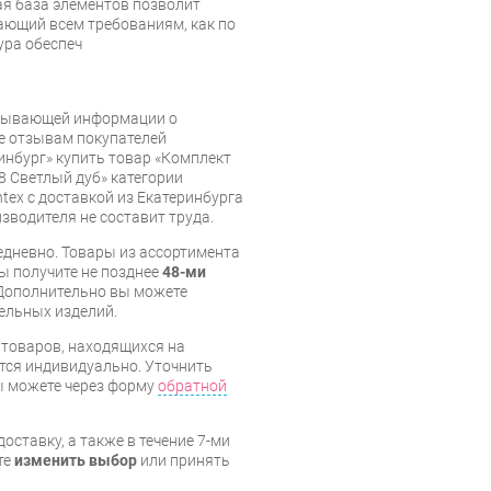
ая база элементов позволит
ающий всем требованиям, как по
ура обеспеч
рпывающей информации о
же отзывам покупателей
инбург» купить товар «Комплект
8 Светлый дуб» категории
tex с доставкой из Екатеринбурга
изводителя не составит труда.
дневно. Товары из ассортимента
вы получите не позднее
48-ми
Дополнительно вы можете
бельных изделий.
я товаров, находящихся на
тся индивидуально. Уточнить
вы можете через форму
обратной
оставку, а также в течение 7-ми
те
изменить выбор
или принять