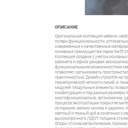
ОПИСАНИЕ
Оригинальная коллекция мебели, нео
потери функциональности, оптимально
современные и качественные материа
основные преимущества серии Swift от
Коллекция создана с учетом основных
кабинета и офиса ценовая экономично
функциональными возможностями мебе
позволяет организовать пространств
практичностью. Дизайн строится на пр
геометрической четкости линий, а так
модулей. Модульные элементы позвол
конфигурации и под разные размеры п
многофункциональна, эргономична, уд
процессе эксплуатации покрытие мате
истирания, мелких сколов и царапин. 
светлый и темный дуб в сочетании с с
высокопрочного ЛДСП толщина столеш
Опоры столов металлические. Кромка и