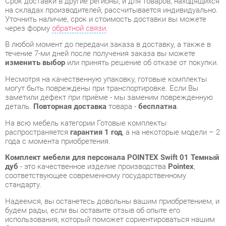
изменить выбор
или принять решение об отказе от покупки.
Несмотря на качественную упаковку, готовые комплекты
могут быть повреждены при транспортировке. Если Вы
заметили дефект при приёме - мы заменим поврежденную
деталь.
Повторная доставка
товара -
бесплатна
.
На всю мебель категории Готовые комплекты
распространяется
гарантия 1 год
, а на некоторые модели – 2
года с момента приобретения.
Комплект мебели для персонала POINTEX Swift 01 Темный
дуб
- это качественное изделие производства
Pointex
,
соответствующее современному государственному
стандарту.
Надеемся, вы останетесь довольны вашим приобретением, и
будем рады, если вы оставите отзыв об опыте его
использования, который поможет сориентироваться нашим
будущим покупателям.
Кроме формы
обратной связи
получить развёрнутую
консультацию, фото и видеообзор продукции вы можете по
e-mail, телефону в Екатеринбурге и через мессенджеры
Telegram и WhatsApp.
Готовые комплекты также можно сравнить между собой в