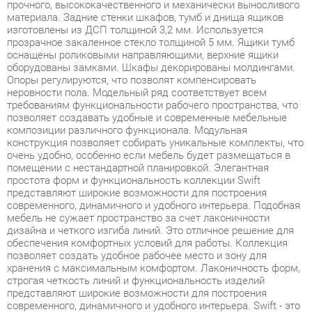
оснащены роликовыми направляющими, верхние ящики
оборудованы замками. Шкафы декорированы молдингами.
Опоры регулируются, что позволят компенсировать
неровности пола. Модельный ряд соответствует всем
требованиям функциональности рабочего пространства, что
позволяет создавать удобные и современные мебельные
композиции различного функционала. Модульная
конструкция позволяет собирать уникальные комплекты, что
очень удобно, особенно если мебель будет размещаться в
помещении с нестандартной планировкой. Элегантная
простота форм и функциональность коллекции Swift
представляют широкие возможности для построения
современного, динамичного и удобного интерьера. Подобная
мебель не сужает пространство за счет лаконичности
дизайна и четкого изгиба линий. Это отличное решение для
обеспечения комфортных условий для работы. Коллекция
позволяет создать удобное рабочее место и зону для
хранения с максимальным комфортом. Лаконичность форм,
строгая четкость линий и функциональность изделий
представляют широкие возможности для построения
современного, динамичного и удобного интерьера. Swift - это
отличное решение для обеспечения комфортных условий для
работы, а также современное и качественное оснащение для
офиса в формате open-space, переговорной зоны и
отдельного кабинета, позволяющее оптимизировать
пространство без ущерба для функциональности и удобства.