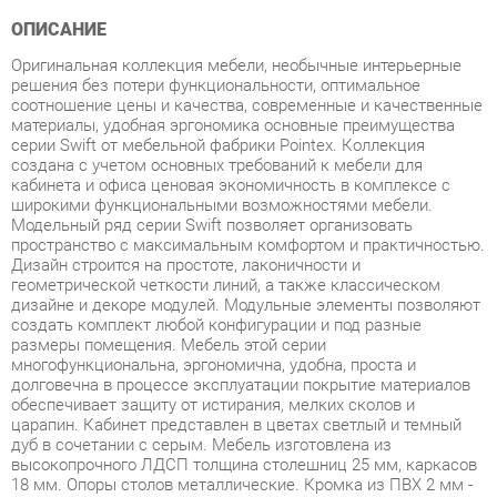
Оригинальная коллекция мебели, необычные интерьерные
решения без потери функциональности, оптимальное
соотношение цены и качества, современные и качественные
материалы, удобная эргономика основные преимущества
серии Swift от мебельной фабрики Pointex. Коллекция
создана с учетом основных требований к мебели для
кабинета и офиса ценовая экономичность в комплексе с
широкими функциональными возможностями мебели.
Модельный ряд серии Swift позволяет организовать
пространство с максимальным комфортом и практичностью.
Дизайн строится на простоте, лаконичности и
геометрической четкости линий, а также классическом
дизайне и декоре модулей. Модульные элементы позволяют
создать комплект любой конфигурации и под разные
размеры помещения. Мебель этой серии
многофункциональна, эргономична, удобна, проста и
долговечна в процессе эксплуатации покрытие материалов
обеспечивает защиту от истирания, мелких сколов и
царапин. Кабинет представлен в цветах светлый и темный
дуб в сочетании с серым. Мебель изготовлена из
высокопрочного ЛДСП толщина столешниц 25 мм, каркасов
18 мм. Опоры столов металлические. Кромка из ПВХ 2 мм -
прочного, высококачественного и механически выносливого
материала. Задние стенки шкафов, тумб и днища ящиков
изготовлены из ДСП толщиной 3,2 мм. Используется
прозрачное закаленное стекло толщиной 5 мм. Ящики тумб