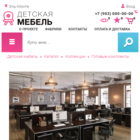
Эль-Монте
Вход
+7 (903) 000-00-00
Зак
0
0
0
обр
О ПРОЕКТЕ
ФАБРИКИ
КОНТАКТЫ
ОПЛАТА И ДОСТАВКА
зво
Детская мебель
Каталог
Коллекции
Готовые комплекты