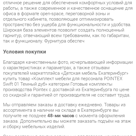
Широкая база элементов позволит создать полноценный
гарнитур, отвечающий всем требованиям, как по габаритам,
так и функционалу. Фурнитура обеспеч
Условия покупки
Благодаря качественным фото, исчерпывающей информации
о характеристиках и параметрах, а также отзывам
покупателей маркетплэйса «Детская мебель Екатеринбург»
купить товар «Комплект мебели для персонала POINTEX
Swift 01 Темный дуб» категории Готовые комплекты
производства Pointex с доставкой из Екатеринбурга по цене
со скидкой и гарантией от производителя не составит труда.
Мы отправляем заказы в доставку ежедневно. Товары из
ассортимента в наличии на складе в Екатеринбурге вы
получите не позднее
48-ми часов
с момента оформления
заказа. Дополнительно вы можете заказать подъём на этаж
и сборку мебельных изделий.
Срок доставки в другие регионы, и для товаров, находящихся
на складах производителей, рассчитывается индивидуально.
Уточнить наличие, срок и стоимость доставки вы можете
через форму
обратной связи
.
В любой момент до передачи заказа в доставку, а также в
течение 7-ми дней после получения заказа вы можете