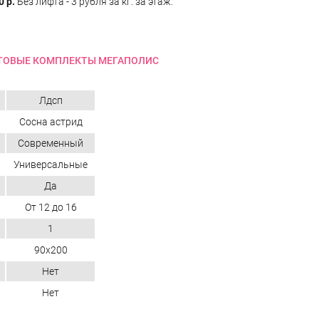
0 р.
Без лифта - 3 рубля за кг. за этаж.
ТОВЫЕ КОМПЛЕКТЫ МЕГАПОЛИС
Лдсп
Сосна астрид
Современный
Универсальные
Да
От 12 до 16
1
90х200
Нет
Нет