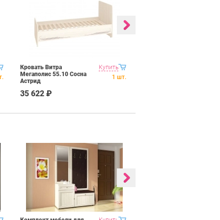
Кровать Витра
Купить
Шкаф-пенал левый
Мегаполис 55.10 Сосна
Витра Мегаполис 55.22
т.
1
шт.
Астрид
Сосна Астрид
35 622 ₽
40 656 ₽
Комплект мебели для
Купить
Гостиная BTS Багира