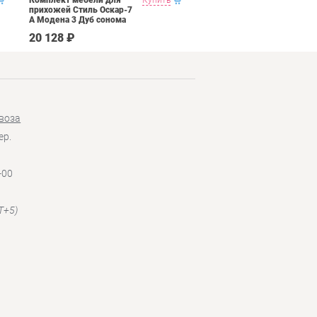
прихожей Стиль Оскар-7
кашемир
А Модена 3 Дуб сонома
светлый Крем
20 128 ₽
30 790 ₽
воза
ер.
-00
T+5)