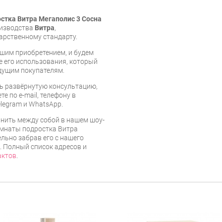
стка Витра Мегаполис 3 Сосна
оизводства
Витра
,
арственному стандарту.
шим приобретением, и будем
е его использования, который
дущим покупателям.
ь развёрнутую консультацию,
е по e-mail, телефону в
legram и WhatsApp.
нить между собой в нашем шоу-
омнаты подростка Витра
льно забрав его с нашего
г. Полный список адресов и
актов
.