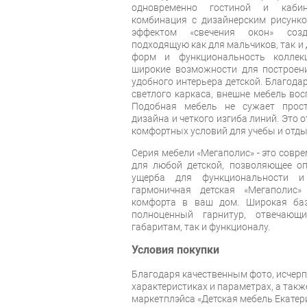
одновременно гостиной и кабин
комбинация с дизайнерским рисунк
эффектом «свечения окон» созд
подходящую как для мальчиков, так и 
форм и функциональность коллек
широкие возможности для построени
удобного интерьера детской. Благода
светлого каркаса, внешне мебель вос
Подобная мебель не сужает прост
дизайна и четкого изгиба линий. Это 
комфортных условий для учебы и отды
Серия мебели «Мегаполис» - это совр
для любой детской, позволяющее оп
ущерба для функциональности и
гармоничная детская «Мегаполис
комфорта в ваш дом. Широкая баз
полноценный гарнитур, отвечающ
габаритам, так и функционалу.
Условия покупки
Благодаря качественным фото, исче
характеристиках и параметрах, а так
маркетплэйса «Детская мебель Екатер