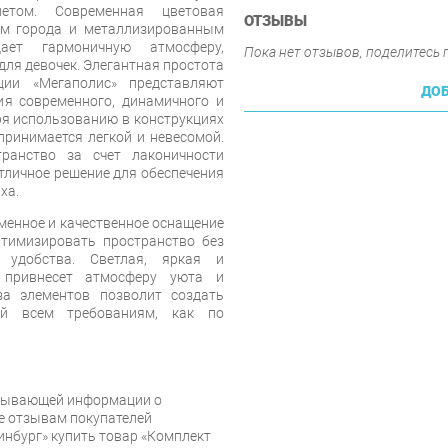
етом. Современная цветовая
ОТЗЫВЫ
ом города и металлизированным
ает гармоничную атмосферу,
Пока нет отзывов, поделитесь
для девочек. Элегантная простота
ции «Мегаполис» представляют
ДОБ
я современного, динамичного и
ря использованию в конструкциях
принимается легкой и невесомой.
ранство за счет лаконичности
отличное решение для обеспечения
ха.
еменное и качественное оснащение
тимизировать пространство без
 удобства. Светлая, яркая и
» привнесет атмосферу уюта и
а элементов позволит создать
ий всем требованиям, как по
рпывающей информации о
же отзывам покупателей
инбург» купить товар «Комплект