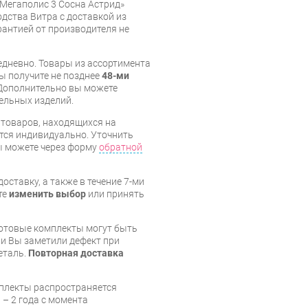
Мегаполис 3 Сосна Астрид»
дства Витра с доставкой из
арантией от производителя не
дневно. Товары из ассортимента
вы получите не позднее
48-ми
Дополнительно вы можете
бельных изделий.
я товаров, находящихся на
тся индивидуально. Уточнить
вы можете через форму
обратной
оставку, а также в течение 7-ми
те
изменить выбор
или принять
готовые комплекты могут быть
и Вы заметили дефект при
еталь.
Повторная доставка
мплекты распространяется
 – 2 года с момента