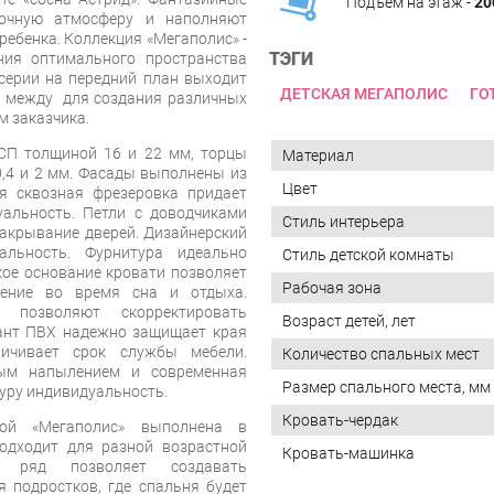
Подъём на этаж -
20
зочную атмосферу и наполняют
ребенка. Коллекция «Мегаполис» -
ТЭГИ
ния оптимального пространства
серии на передний план выходит
ДЕТСКАЯ МЕГАПОЛИС
ГО
 между для создания различных
м заказчика.
СП толщиной 16 и 22 мм, торцы
Материал
,4 и 2 мм. Фасады выполнены из
Цвет
 сквозная фрезеровка придает
альность. Петли с доводчиками
Стиль интерьера
акрывание дверей. Дизайнерский
альность. Фурнитура идеально
Стиль детской комнаты
кое основание кровати позволяет
Рабочая зона
жение во время сна и отдыха.
 позволяют скорректировать
Возраст детей, лет
ант ПВХ надежно защищает края
личивает срок службы мебели.
Количество спальных мест
тым напылением и современная
Размер спального места, мм
уру индивидуальность.
Кровать-чердак
вой «Мегаполис» выполнена в
одходит для разной возрастной
Кровать-машинка
й ряд позволяет создавать
 подростков, где спальня будет