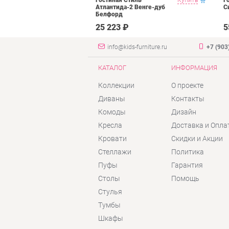
рех донской
Атлантида-2 Венге-дуб
С
Белфорд
₽
25 223 ₽
5
info@kids-furniture.ru
+7 (903
КАТАЛОГ
ИНФОРМАЦИЯ
Коллекции
О проекте
Диваны
Контакты
Комоды
Дизайн
Кресла
Доставка и Опла
Кровати
Скидки и Акции
Стеллажи
Политика
Пуфы
Гарантия
Столы
Помощь
Стулья
Тумбы
Шкафы