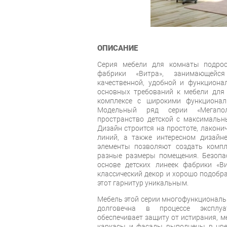
ОПИСАНИЕ
Серия мебели для комнаты подрос
фабрики «Витра», занимающейся
качественной, удобной и функциона
основных требований к мебели для 
комплексе с широкими функциона
Модельный ряд серии «Мегапол
пространство детской с максимальн
Дизайн строится на простоте, лакони
линий, а также интересном дизайн
элементы позволяют создать компл
разные размеры помещения. Безопас
основе детских линеек фабрики «Ви
классический декор и хорошо подобра
этот гарнитур уникальным.
Мебель этой серии многофункциональн
долговечна в процессе эксплуа
обеспечивает защиту от истирания, м
каркасы и фасады выполнены в цвет