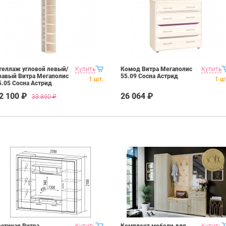
теллаж угловой левый/
Купить
Комод Витра Мегаполис
Купить
равый Витра Мегаполис
55.09 Сосна Астрид
1
шт.
1
ш
5.05 Сосна Астрид
2 100 ₽
26 064 ₽
33 890
₽
остиная Витра
Купить
Комплект мебели для
Купить