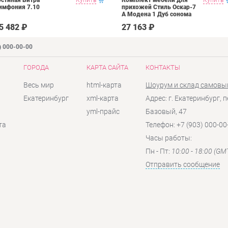
имфония 7.10
прихожей Стиль Оскар-7
А Модена 1 Дуб сонома
светлый Крем
5 482 ₽
27 163 ₽
) 000-00-00
ГОРОДА
КАРТА САЙТА
КОНТАКТЫ
Весь мир
html-карта
Шоурум и склад самовы
Екатеринбург
xml-карта
Адрес: г. Екатеринбург, п
yml-прайс
Базовый, 47
та
Телефон: +7 (903) 000-00
Часы работы:
Пн - Пт:
10:00 - 18:00 (GM
Отправить сообщение