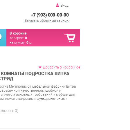
Вход
+7 (903) 000-00-00
Заказать обратный звонок
В корзине
товаров:
0
на сумму:
0
р.
Добавить в избранное
 КОМНАТЫ ПОДРОСТКА ВИТРА
СТРИД
стка Мегаполис от мебельной фабрики Витра,
временной качественной, удобной и
 с учетом основных требований к мебели для
комплексе с широкими функциональными
голосов:
0
)