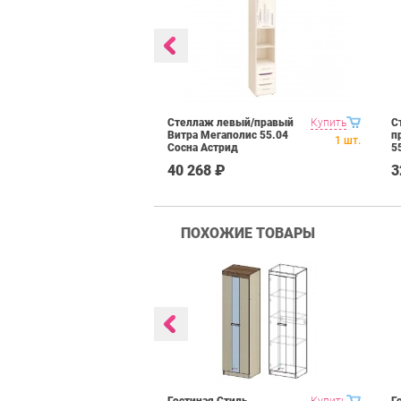
а стола Витра
Купить
Стеллаж левый/правый
Купить
С
 55.25 Сосна
Витра Мегаполис 55.04
п
1
шт.
1
шт.
Сосна Астрид
5
₽
40 268 ₽
3
ПОХОЖИЕ ТОВАРЫ
 Domani
Купить
Гостиная Стиль
Купить
Г