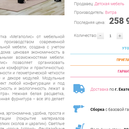
Продавец:
Детская мебель
Производитель:
Витра
258 
Последняя цена:
-
+
Количество:
тка «Мегаполис» от мебельной
 производством современной
льной мебели, создана с учетом
УТО
дома: ценовая экономичность в
льными возможностями мебели.
ПРИГЛ
ис» позволяет организовать
ым комфортом и практичностью.
ГАРАН
чности и геометрической четкости
е и декоре модулей. Модульные
ект любой конфигурации и под
ность и экологичность лежат в
Доставка
по
г. Екат
тра». Нежная белая расцветка,
нная фурнитура – все это делает
Сборка
с базовой г
а, эргономична, удобна, проста и
тации (покрытие материалов
елких сколов и царапин). Светлые
е «сосна Астрид». Фантазийные