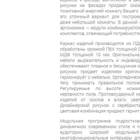
рисунки на фасадах придают ска
позитивной энергией комнату Вашего 
это отличный вариант для построе
даже небольшой комнаты. В данной 
эргономика — модули комбинируются
комплектов, отвечающий потребностя
Каркас изделий производится из ЛД
обработаны кромкой ПВХ толщиной 0
МДФ толщиной 10 мм. Оригинальная
мебели выразительность и индивиду
обеспечивают плавное и бесшумное з
рисунок придает изделиям оригин
гармонирует с мебелью. Ортопедичес
телу принимать правильное поло
Регулируемые по высоте ножки
неровности пола. Противоударный к
изделий от сколов и влаги, уве
Дизайнерский рисунок с серебрис
цветовая комбинация придают гарнит
Модульная программа подростко
динамичном современном стиле и п
аудитории. Широкий модульны
многофункциональные интерьеры для