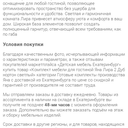
полноценный гарнитур, отвечающий всем требованиям, как
по габа
Условия покупки
Благодаря качественным фото, исчерпывающей информации
о характеристиках и параметрах, а также отзывам
покупателей маркетплэйса «Детская мебель Екатеринбург»
купить товар «Комплект мебели для гостиной Яна Лира 2 Дуб
нортон светлый» категории Готовые комплекты производства
Яна с доставкой из Екатеринбурга по цене со скидкой и
гарантией от производителя не составит труда.
Мы отправляем заказы в доставку ежедневно. Товары из
ассортимента в наличии на складе в Екатеринбурге вы
получите не позднее
48-ми часов
с момента оформления
заказа. Дополнительно вы можете заказать подъём на этаж
и сборку мебельных изделий.
Срок доставки в другие регионы, и для товаров, находящихся
на складах производителей, рассчитывается индивидуально.
Уточнить наличие, срок и стоимость доставки вы можете
через форму
обратной связи
.
В любой момент до передачи заказа в доставку, а также в
течение 7-ми дней после получения заказа вы можете
изменить выбор
или принять решение об отказе от покупки.