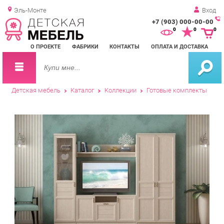
Эль-Монте
Вход
+7 (903) 000-00-00
Зак
0
0
0
обр
О ПРОЕКТЕ
ФАБРИКИ
КОНТАКТЫ
ОПЛАТА И ДОСТАВКА
зво
Детская мебель
Каталог
Коллекции
Готовые комплекты