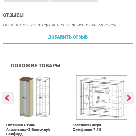
ПОХОЖИЕ ТОВАРЫ
Гостиная Стиль
Гостиная Витра
К
Атлантида-2 Венге-дуб
Симфония 7.10
п
Белфорд
А
с
25 223 ₽
55 482 ₽
Купить
Купить
info@kids-furniture.ru
+7 (903) 000-00-00
КАТАЛОГ
ИНФОРМАЦИЯ
ГОРОДА
Коллекции
О проекте
Весь мир