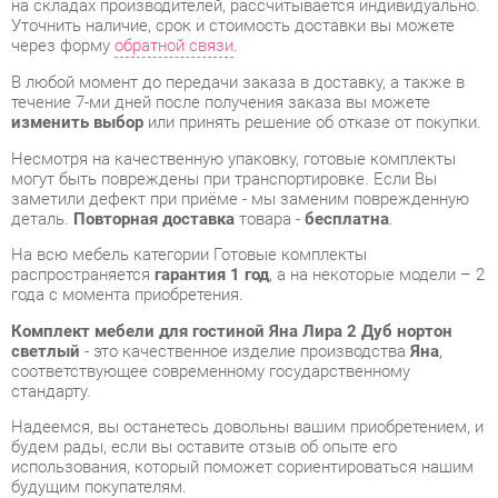
Несмотря на качественную упаковку, готовые комплекты
могут быть повреждены при транспортировке. Если Вы
заметили дефект при приёме - мы заменим поврежденную
деталь.
Повторная доставка
товара -
бесплатна
.
На всю мебель категории Готовые комплекты
распространяется
гарантия 1 год
, а на некоторые модели – 2
года с момента приобретения.
Комплект мебели для гостиной Яна Лира 2 Дуб нортон
светлый
- это качественное изделие производства
Яна
,
соответствующее современному государственному
стандарту.
Надеемся, вы останетесь довольны вашим приобретением, и
будем рады, если вы оставите отзыв об опыте его
использования, который поможет сориентироваться нашим
будущим покупателям.
Кроме формы
обратной связи
получить развёрнутую
консультацию, фото и видеообзор продукции вы можете по
e-mail, телефону в Екатеринбурге и через мессенджеры
Telegram и WhatsApp.
Готовые комплекты также можно сравнить между собой в
нашем шоу-руме и купить Комплект мебели для гостиной Яна