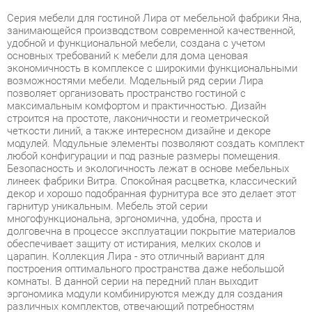
удобной и функциональной мебели, создана с учетом
основных требований к мебели для дома ценовая
экономичность в комплексе с широкими функциональными
возможностями мебели. Модельный ряд серии Лира
позволяет организовать пространство гостиной с
максимальным комфортом и практичностью. Дизайн
строится на простоте, лаконичности и геометрической
четкости линий, а также интересном дизайне и декоре
модулей. Модульные элементы позволяют создать комплект
любой конфигурации и под разные размеры помещения.
Безопасность и экологичность лежат в основе мебельных
линеек фабрики Витра. Спокойная расцветка, классический
декор и хорошо подобранная фурнитура все это делает этот
гарнитур уникальным. Мебель этой серии
многофункциональна, эргономична, удобна, проста и
долговечна в процессе эксплуатации покрытие материалов
обеспечивает защиту от истирания, мелких сколов и
царапин. Коллекция Лира - это отличный вариант для
построения оптимального пространства даже небольшой
комнаты. В данной серии на передний план выходит
эргономика модули комбинируются между для создания
различных комплектов, отвечающий потребностям
заказчика. Модульность и мобильность набора
предоставляют безграничные возможности в создании
разных компоновок интерьера одного и того же помещения,
делая его индивидуальным и стильным. Классическая серия