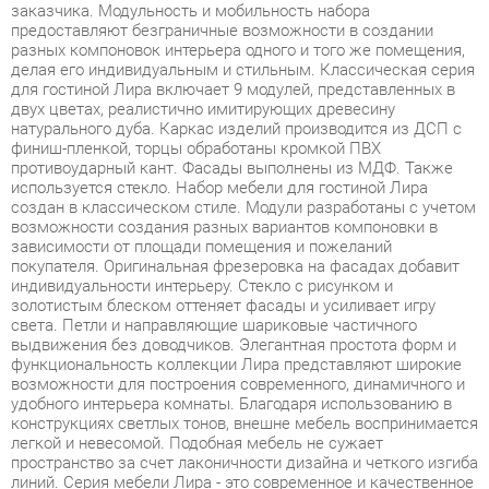
для гостиной Лира включает 9 модулей, представленных в
двух цветах, реалистично имитирующих древесину
натурального дуба. Каркас изделий производится из ДСП с
финиш-пленкой, торцы обработаны кромкой ПВХ
противоударный кант. Фасады выполнены из МДФ. Также
используется стекло. Набор мебели для гостиной Лира
создан в классическом стиле. Модули разработаны с учетом
возможности создания разных вариантов компоновки в
зависимости от площади помещения и пожеланий
покупателя. Оригинальная фрезеровка на фасадах добавит
индивидуальности интерьеру. Стекло с рисунком и
золотистым блеском оттеняет фасады и усиливает игру
света. Петли и направляющие шариковые частичного
выдвижения без доводчиков. Элегантная простота форм и
функциональность коллекции Лира представляют широкие
возможности для построения современного, динамичного и
удобного интерьера комнаты. Благодаря использованию в
конструкциях светлых тонов, внешне мебель воспринимается
легкой и невесомой. Подобная мебель не сужает
пространство за счет лаконичности дизайна и четкого изгиба
линий. Серия мебели Лира - это современное и качественное
оснащение для любой гостиной, позволяющее
оптимизировать пространство без ущерба для
функциональности и удобства. Светлая и гармоничная
комната Лира привнесет атмосферу уюта и комфорта в ваш
дом. Широкая база элементов позволит создать