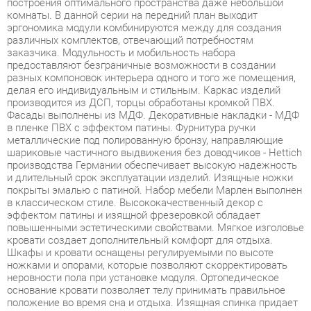
заказчика. Модульность и мобильность набора
предоставляют безграничные возможности в создании
разных компоновок интерьера одного и того же помещения,
делая его индивидуальным и стильным. Каркас изделий
производится из ДСП, торцы обработаны кромкой ПВХ.
Фасады выполнены из МДФ. Декоративные накладки - МДФ
в пленке ПВХ с эффектом патины. Фурнитура ручки
металлические под полированную бронзу, направляющие
шариковые частичного выдвижения без доводчиков - Hettich
производства Германии обеспечивает высокую надежность
и длительный срок эксплуатации изделий. Изящные ножки
покрыты эмалью с патиной. Набор мебели Марлен выполнен
в классическом стиле. Высококачественный декор с
эффектом патины и изящной фрезеровкой обладает
повышенными эстетическими свойствами. Мягкое изголовье
кровати создает дополнительный комфорт для отдыха.
Шкафы и кровати оснащены регулируемыми по высоте
ножками и опорами, которые позволяют скорректировать
неровности пола при установке модуля. Ортопедическое
основание кровати позволяет телу принимать правильное
положение во время сна и отдыха. Изящная спинка придает
легкость. Элегантная простота форм и функциональность
коллекции Марлен представляют широкие возможности для
построения современного, динамичного и удобного
интерьера комнаты. Благодаря использованию в
конструкциях светлых тонов, внешне мебель воспринимается