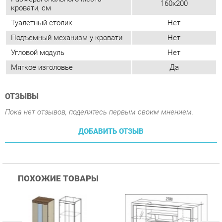
ОТЗЫВЫ
Пока нет отзывов, поделитесь первым своим мнением.
ДОБАВИТЬ ОТЗЫВ
ПОХОЖИЕ ТОВАРЫ
Гостиная Стиль
Гостиная Витра
К
Атлантида-2 Венге-дуб
Симфония 7.10
п
Белфорд
А
с
25 223 ₽
55 482 ₽
Купить
Купить