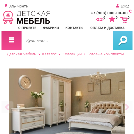
Эль-Монте
Вход
+7 (903) 000-00-00
Зак
0
0
0
обр
О ПРОЕКТЕ
ФАБРИКИ
КОНТАКТЫ
ОПЛАТА И ДОСТАВКА
зво
Детская мебель
Каталог
Коллекции
Готовые комплекты