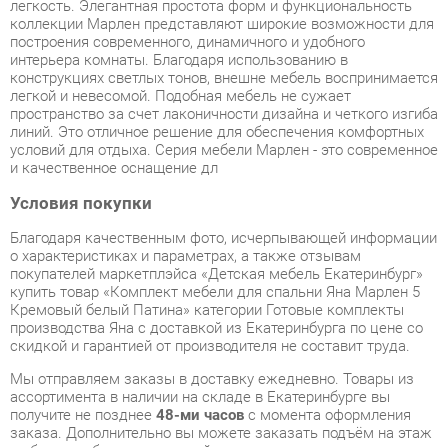
легкой и невесомой. Подобная мебель не сужает
пространство за счет лаконичности дизайна и четкого изгиба
линий. Это отличное решение для обеспечения комфортных
условий для отдыха. Серия мебели Марлен - это современное
и качественное оснащение дл
Условия покупки
Благодаря качественным фото, исчерпывающей информации
о характеристиках и параметрах, а также отзывам
покупателей маркетплэйса «Детская мебель Екатеринбург»
купить товар «Комплект мебели для спальни Яна Марлен 5
Кремовый белый Патина» категории Готовые комплекты
производства Яна с доставкой из Екатеринбурга по цене со
скидкой и гарантией от производителя не составит труда.
Мы отправляем заказы в доставку ежедневно. Товары из
ассортимента в наличии на складе в Екатеринбурге вы
получите не позднее
48-ми часов
с момента оформления
заказа. Дополнительно вы можете заказать подъём на этаж
и сборку мебельных изделий.
Срок доставки в другие регионы, и для товаров, находящихся
на складах производителей, рассчитывается индивидуально.
Уточнить наличие, срок и стоимость доставки вы можете
через форму
обратной связи
.