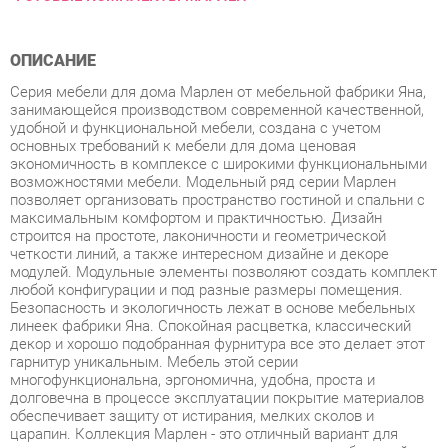
ОПИСАНИЕ
Серия мебели для дома Марлен от мебельной фабрики Яна,
занимающейся производством современной качественной,
удобной и функциональной мебели, создана с учетом
основных требований к мебели для дома ценовая
экономичность в комплексе с широкими функциональными
возможностями мебели. Модельный ряд серии Марлен
позволяет организовать пространство гостиной и спальни с
максимальным комфортом и практичностью. Дизайн
строится на простоте, лаконичности и геометрической
четкости линий, а также интересном дизайне и декоре
модулей. Модульные элементы позволяют создать комплект
любой конфигурации и под разные размеры помещения.
Безопасность и экологичность лежат в основе мебельных
линеек фабрики Яна. Спокойная расцветка, классический
декор и хорошо подобранная фурнитура все это делает этот
гарнитур уникальным. Мебель этой серии
многофункциональна, эргономична, удобна, проста и
долговечна в процессе эксплуатации покрытие материалов
обеспечивает защиту от истирания, мелких сколов и
царапин. Коллекция Марлен - это отличный вариант для
построения оптимального пространства даже небольшой
комнаты. В данной серии на передний план выходит
эргономика модули комбинируются между для создания
различных комплектов, отвечающий потребностям