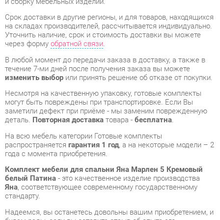
В любой момент до передачи заказа в доставку, а также в
течение 7-ми дней после получения заказа вы можете
изменить выбор
или принять решение об отказе от покупки.
Несмотря на качественную упаковку, готовые комплекты
могут быть повреждены при транспортировке. Если Вы
заметили дефект при приёме - мы заменим поврежденную
деталь.
Повторная доставка
товара -
бесплатна
.
На всю мебель категории Готовые комплекты
распространяется
гарантия 1 год
, а на некоторые модели – 2
года с момента приобретения.
Комплект мебели для спальни Яна Марлен 5 Кремовый
белый Патина
- это качественное изделие производства
Яна
, соответствующее современному государственному
стандарту.
Надеемся, вы останетесь довольны вашим приобретением, и
будем рады, если вы оставите отзыв об опыте его
использования, который поможет сориентироваться нашим
будущим покупателям.
Кроме формы
обратной связи
получить развёрнутую
консультацию, фото и видеообзор продукции вы можете по
e-mail, телефону в Екатеринбурге и через мессенджеры
Telegram и WhatsApp.