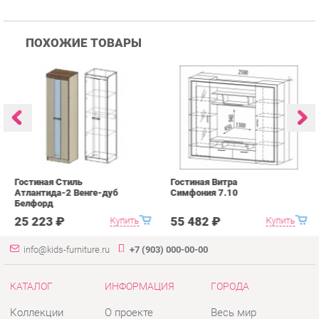
Гостиная Стиль
Гостиная Витра
К
Атлантида-2 Венге-дуб
Симфония 7.10
п
Белфорд
А
с
25 223 ₽
55 482 ₽
Купить
Купить
info@kids-furniture.ru
+7 (903) 000-00-00
КАТАЛОГ
ИНФОРМАЦИЯ
ГОРОДА
Коллекции
О проекте
Весь мир
Диваны
Контакты
Екатеринбург
Комоды
Дизайн
Кресла
Доставка и Оплата
Кровати
Скидки и Акции