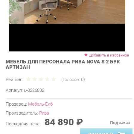
Добавить в избранное
МЕБЕЛЬ ДЛЯ ПЕРСОНАЛА РИВА NOVA S 2 БУК
АРТИЗАН
Рейтинг:
(голосов:
0
)
Артикул:
u-0226832
Продавец:
Мебель-Екб
Производитель:
Рива
84 890 ₽
Под заказ
Последняя цена:
ЗАКАЗАТЬ
-
+
Количество: