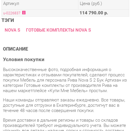
ТЭГИ
NOVA S
ГОТОВЫЕ КОМПЛЕКТЫ NOVA S
ОПИСАНИЕ
Условия покупки
Высококачественные фото, подробная информация о
характеристиках и отзывами покупателей, сделают процесс
покупки Мебель для персонала Рива Nova S 2 Бук Артизан из
категории Готовые комплекты от производителя Рива на
нашем маркетплейсе «Купи Мне Мебель» простым.
Наши команды отправляют заказы ежедневно. Все товары,
доступные для отгрузки в Екатеринбурге, достигнут вас в
течение 48 часов после совершения покупки.
Время доставки в дальние регионы и товары со складов
производителей требуют индивидуального учета. Вы можете
уточнить все детали - наличие, сроки и стоимость доставки,
обратившись к нам через форму
обратной связи
.
В любой момент до начала процесса доставки, а также в
течение 7-ми дней после получения заказа вы можете