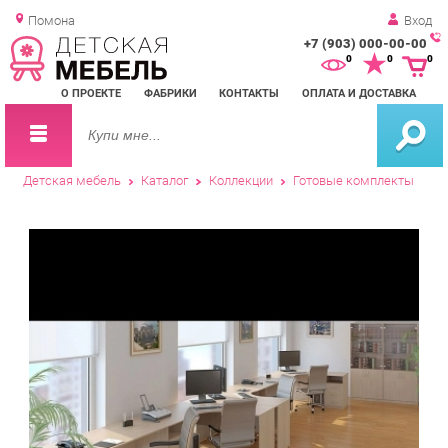
Помона
Вход
+7 (903) 000-00-00
Зак
0
0
0
обр
О ПРОЕКТЕ
ФАБРИКИ
КОНТАКТЫ
ОПЛАТА И ДОСТАВКА
зво
Детская мебель
Каталог
Коллекции
Готовые комплекты