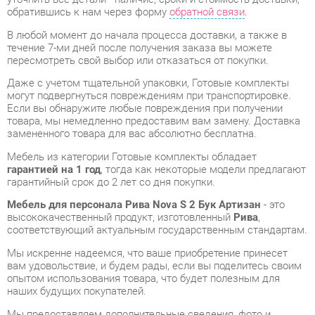
пересмотреть свой выбор или отказаться от покупки.
Даже с учетом тщательной упаковки, Готовые комплекты
могут подвергнуться повреждениям при транспортировке.
Если вы обнаружите любые повреждения при получении
товара, мы немедленно предоставим вам замену. Доставка
замененного товара для вас абсолютно бесплатна.
Мебель из категории Готовые комплекты обладает
гарантией на 1 год
, тогда как некоторые модели предлагают
гарантийный срок до 2 лет со дня покупки.
Мебель для персонала Рива Nova S 2 Бук Артизан
- это
высококачественный продукт, изготовленный
Рива
,
соответствующий актуальным государственным стандартам.
Мы искренне надеемся, что ваше приобретение принесет
вам удовольствие, и будем рады, если вы поделитесь своим
опытом использования товара, что будет полезным для
наших будущих покупателей.
Мы предоставляем дополнительные сведения, фото и
обзоры продукции, которые вы можете получить,
связавшись с нами через форму на сайте, электронную
почту, звонок в Екатеринбург или через мессенджеры Skype,
Telegram и WhatsApp.